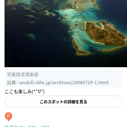
写楽探求倶楽部
出典：
unskill.sblo.jp/archives/20060729-1.html
ここも楽しみ(*'▽')
このスポットの詳細を見る
P