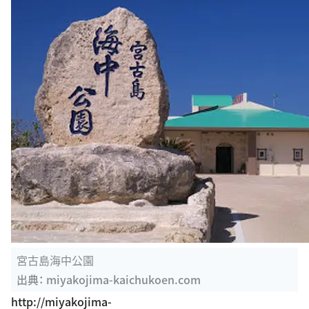
宮古島海中公園
出典：
miyakojima-kaichukoen.com
http://miyakojima-