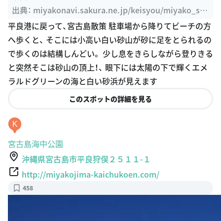
出典：
miyakonavi.sakura.ne.jp/keisyou/miyako_su
nayama.html
平良港に戻って、宮古島散策 駐車場から降りてビーチの方
へ歩くと、 そこには小高い白い砂山が砂に足をとられるの
で歩くのは結構しんどい。 少し息をきらしながら登りきる
と突然そこは砂山の頂上！、 眼下には太陽の下で輝くエメ
ラルドグリーンの海と白い砂浜が見えます
このスポットの詳細を見る
K
宮古島海中公園
沖縄県宮古島市平良狩俣２５１１-１
http://miyakojima-kaichukoen.com/
458