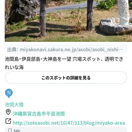
出典：
miyakonavi.sakura.ne.jp/asobi/asobi_nishihe
ian.html
池間島・伊良部島・大神島を一望 穴場スポット、 透明でき
れいな海
このスポットの詳細を見る
N
池間大橋
沖縄県宮古島市平良池間
http://sotoasobi.net/10/47/113/blog/miyako-area
549