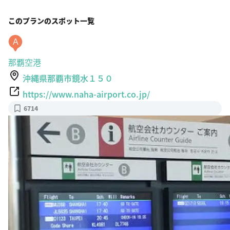
このプランのスポット一覧
A
那覇空港
沖縄県那覇市鏡水１５０
https://www.naha-airport.co.jp/
6714