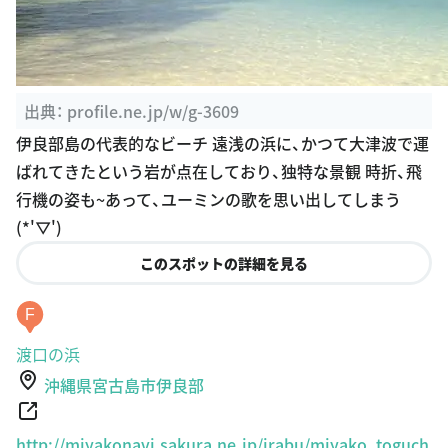
出典：
profile.ne.jp/w/g-3609
伊良部島の代表的なビーチ 遠浅の浜に、かつて大津波で運
ばれてきたという岩が点在しており、独特な景観 時折、飛
行機の姿も~あって、ユーミンの歌を思い出してしまう
(*'▽')
このスポットの詳細を見る
F
渡口の浜
沖縄県宮古島市伊良部
http://miyakonavi.sakura.ne.jp/irabu/miyako_toguch