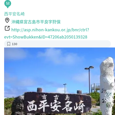
M
西平安名崎
沖縄県宮古島市平良字狩俣
http://asp.nihon-kankou.or.jp/bnr/ctrl?
evt=ShowBukken&ID=47206ab2050139328
130