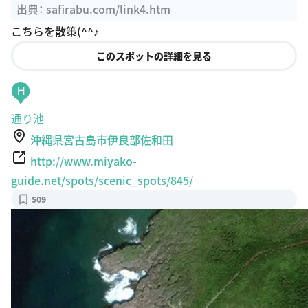
出典：
safirabu.com/link4.htm
こちらを散策(^^♪
このスポットの詳細を見る
H
通り池
沖縄県宮古島市伊良部佐和田
http://www.miyako-
guide.net/spots/scenic_spots/845/
509