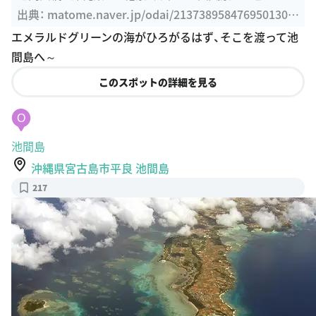
ER まとめ
出典：
matome.naver.jp/odai/2137389584769501301/
2141134314768258903
エメラルドグリーンの海がひろがるはず、そこを渡って池
間島へ～
このスポットの詳細を見る
O
池間島
沖縄県宮古島市平良 池間島
217