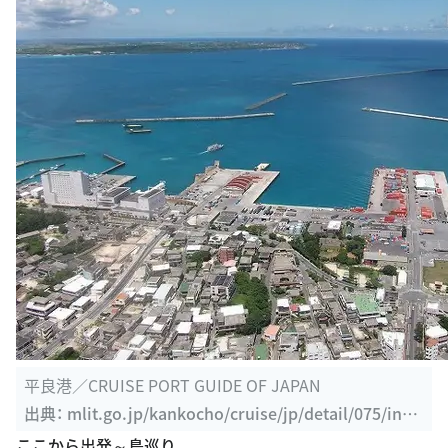
平良港／CRUISE PORT GUIDE OF JAPAN
出典：
mlit.go.jp/kankocho/cruise/jp/detail/075/inde
x.html
ここから出発～島巡り