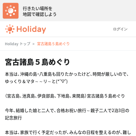
行きたい場所を
地図で確認しよう
ログイン
Holiday トップ
宮古諸島５島めぐり
宮古諸島５島めぐり
本当は、沖縄の島・八重島も回りたかったけど、時間が厳しいので、
ゆっくり＆マタ～～リ～と(*'▽')
（宮古島、池真島、伊良部島、下地島、来間島）宮古諸島５島めぐり
今年、結婚した娘と二人で、合格お祝い旅行～親子二人で2泊3日の
記念旅行
本当は、家族で行く予定だったが、みんなの日程を整えるのが、難し