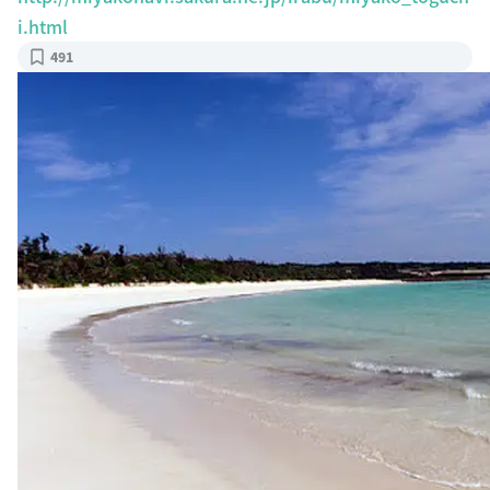
i.html
491