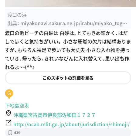
渡口の浜
出典：
miyakonavi.sakura.ne.jp/irabu/miyako_toguc
hi.html
渡口の浜ビーチの白砂は 白砂は、とてもきめ細かく、はだ
しで歩くと気持ちがいい。 小さな珊瑚の欠片は結構ありま
すが、もちろん裸足で歩いても大丈夫 小さな入れ物を持っ
ていき、帰ったら、きれいなびんに入れ替えて、思い出も作
れるよ~~(^^♪
このスポットの詳細を見る
G
下地島空港
沖縄県宮古島市伊良部佐和田１７２７
http://ocab.mlit.go.jp/about/jurisdiction/shimoji/
439