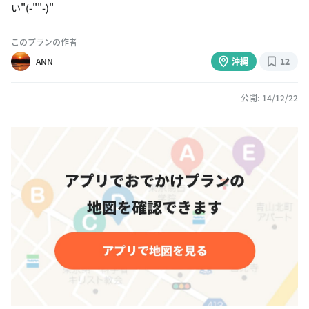
い"(-""-)"
このプランの作者
ANN
沖縄
12
公開: 14/12/22