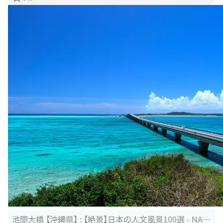
池間大橋 【沖縄県】 : 【絶景】日本の人文風景100選 - NAV