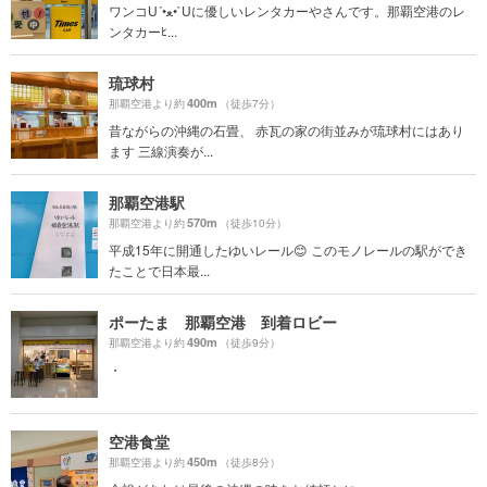
ワンコU´•ﻌ•`Uに優しいレンタカーやさんです。那覇空港のレ
ンタカーﾋ...
琉球村
400m
那覇空港より約
（徒歩7分）
昔ながらの沖縄の石畳、 赤瓦の家の街並みが琉球村にはあり
ます 三線演奏が...
那覇空港駅
570m
那覇空港より約
（徒歩10分）
平成15年に開通したゆいレール😊 このモノレールの駅ができ
たことで日本最...
ポーたま 那覇空港 到着ロビー
490m
那覇空港より約
（徒歩9分）
・
空港食堂
450m
那覇空港より約
（徒歩8分）