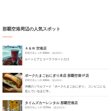
那覇空港周辺の人気スポット
Ａ＆Ｗ 空港店
430m
那覇空港より約
（徒歩8分）
ルートビアとコーラフロートだけ
ポークたまごおにぎり本店 那覇空港1F店
430m
那覇空港より約
（徒歩8分）
沖縄のソウルフード「ポークたまごおにぎり」 コンビニにも
並んでいるほど沖...
タイムズカーレンタル 那覇空港店
1270m
那覇空港より約
（徒歩22分）