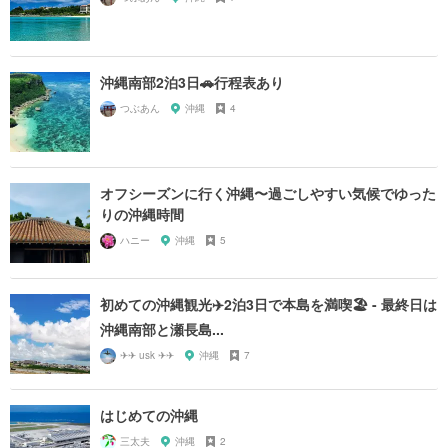
沖縄南部2泊3日🚗行程表あり
つぶあん
沖縄
4
オフシーズンに行く沖縄〜過ごしやすい気候でゆった
りの沖縄時間
ハニー
沖縄
5
初めての沖縄観光✈️2泊3日で本島を満喫🏖 - 最終日は
沖縄南部と瀬長島...
✈✈ usk ✈✈
沖縄
7
はじめての沖縄
三太夫
沖縄
2