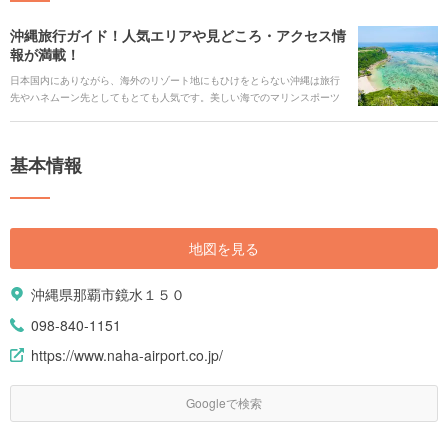
沖縄旅行ガイド！人気エリアや見どころ・アクセス情
報が満載！
日本国内にありながら、海外のリゾート地にもひけをとらない沖縄は旅行
先やハネムーン先としてもとても人気です。美しい海でのマリンスポーツ
や、ビーチサイドで過ごす時間は憧れですよね。 沖縄本島には、沖縄美ら
海水族館・国際通りなどの人気観光スポットや、ガジュマルや鍾乳洞とい
った大自然を感じることのできる場所、さらに世界遺産の聖地などみどこ
基本情報
ろがたくさんあります。さらには足を伸ばして、離島でゆったり過ごす旅
もまた魅力です。 有名な人気観光スポットから沖縄の自然や歴史をゆっく
りと感じることのできるスポット、アクセスや交通、各エリアの見どころ
まで、沖縄のすべてを網羅してご紹介いたします！
地図を見る
沖縄県那覇市鏡水１５０
098-840-1151
https://www.naha-airport.co.jp/
Googleで検索