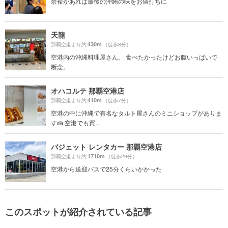
余裕があれは最後の沖縄の味をお値打ちに
天龍
430m
那覇空港より約
（徒歩8分）
空港内の沖縄料理屋さん。 食べたかったけどお腹いっぱいで
断念。
オハコルテ 那覇空港店
410m
那覇空港より約
（徒歩7分）
空港の中に沖縄で有名なタルト屋さんのミニショップがありま
す🍰 空港でも買...
バジェット レンタカー 那覇空港店
1710m
那覇空港より約
（徒歩29分）
空港から送迎バスで25分くらいかかった
このスポットが紹介されている記事