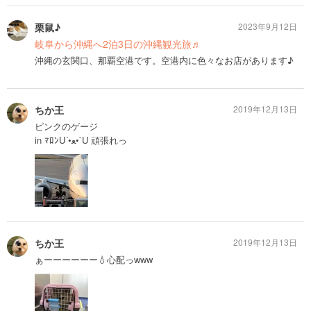
栗鼠♪
2023年9月12日
岐阜から沖縄へ2泊3日の沖縄観光旅♬
沖縄の玄関口、那覇空港です。空港内に色々なお店があります♪
ちか王
2019年12月13日
ピンクのゲージ
in ﾏﾛﾝU´•ﻌ•`U 頑張れっ
ちか王
2019年12月13日
ぁーーーーーー💧心配っwww