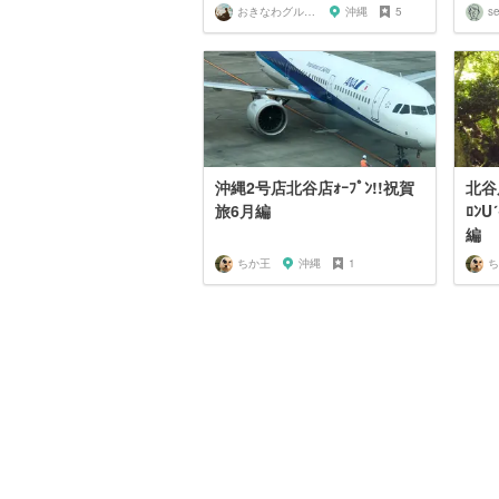
おきなわグルメガール🌺
沖縄
5
se
沖縄2号店北谷店ｫｰﾌﾟﾝ!!祝賀
北谷
旅6月編
ﾛﾝU´•ﻌ•`Uも一緒の1週
編
ちか王
沖縄
1
ち