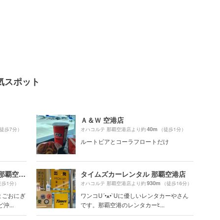
気スポット
Ａ＆Ｗ 空港店
40m
徒歩7分）
オハコルテ 那覇空港店より約
（徒歩1分）
ルートビアとコーラフロートだけ
ポークたまごおにぎり本店 那覇空港1F店
タイムズカーレンタル 那覇空港店
930m
徒歩1分）
オハコルテ 那覇空港店より約
（徒歩16分）
まごおにぎ
ワンコU´•ﻌ•`Uに優しいレンタカーやさん
...
です。那覇空港のレンタカーﾋ...