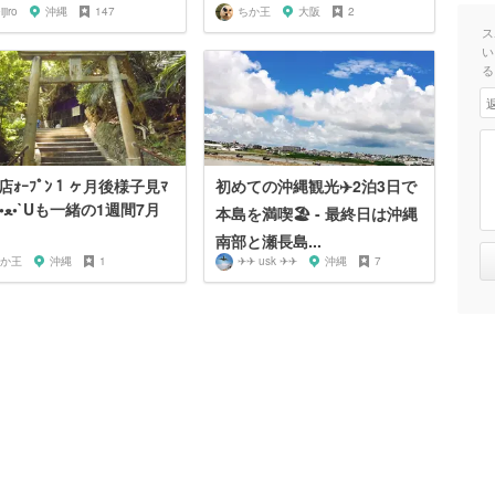
ijiro
沖縄
147
ちか王
大阪
2
ス
い
る
店ｫｰﾌﾟﾝ１ヶ月後様子見ﾏ
初めての沖縄観光✈️2泊3日で
間7月
本島を満喫🏖 - 最終日は沖縄
南部と瀬長島...
か王
沖縄
1
✈✈ usk ✈✈
沖縄
7