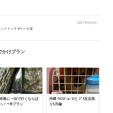
2021年9月4日
サンドイッチ #ケーキ屋
でかけプラン
本島に一泊で行くならば
沖縄 ﾏﾛﾝU´•ﻌ•`Uと ｼﾞﾓ友店巡
っ！〜Bプラン
り5月編