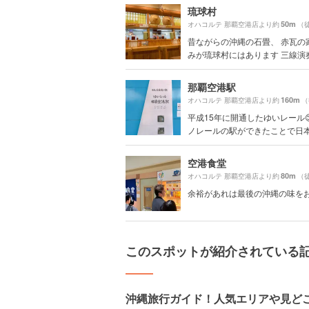
琉球村
50m
オハコルテ 那覇空港店より約
（
昔ながらの沖縄の石畳、 赤瓦の
みが琉球村にはあります 三線演奏が
那覇空港駅
160m
オハコルテ 那覇空港店より約
（
平成15年に開通したゆいレール
ノレールの駅ができたことで日本最
空港食堂
80m
オハコルテ 那覇空港店より約
（
余裕があれは最後の沖縄の味を
このスポットが紹介されている
沖縄旅行ガイド！人気エリアや見ど