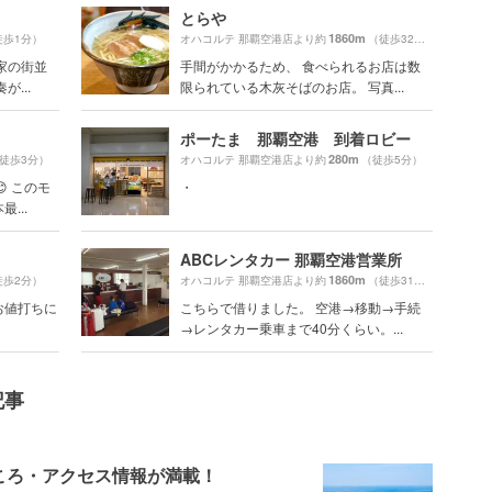
とらや
1860m
徒歩1分）
オハコルテ 那覇空港店より約
（徒歩32分）
家の街並
手間がかかるため、 食べられるお店は数
...
限られている木灰そばのお店。 写真...
ポーたま 那覇空港 到着ロビー
280m
徒歩3分）
オハコルテ 那覇空港店より約
（徒歩5分）
 このモ
・
...
ABCレンタカー 那覇空港営業所
1860m
徒歩2分）
オハコルテ 那覇空港店より約
（徒歩31分）
お値打ちに
こちらで借りました。 空港→移動→手続
→レンタカー乗車まで40分くらい。...
記事
ころ・アクセス情報が満載！