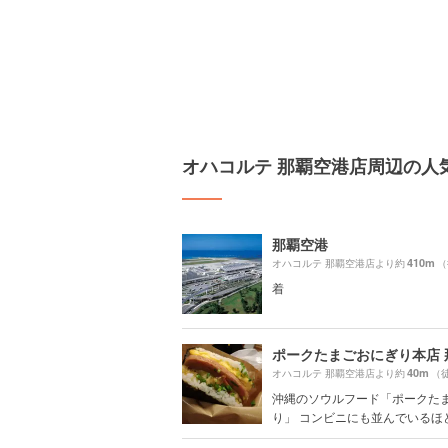
オハコルテ 那覇空港店周辺の人
那覇空港
410m
オハコルテ 那覇空港店より約
（
着
40m
オハコルテ 那覇空港店より約
（
沖縄のソウルフード「ポークた
り」 コンビニにも並んでいるほど沖