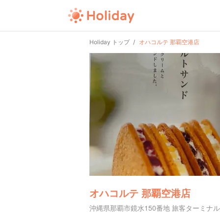
Holiday トップ
オハコルテ 那覇空港店
オハコルテ 那覇空港店
沖縄県那覇市鏡水150番地 旅客ターミナル