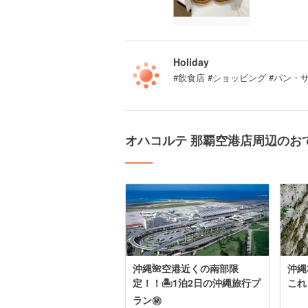
Holiday
#飲食店 #ショッピング #パン・
オハコルテ 那覇空港店周辺のお
沖縄🌺空港近くの南部限
沖縄
定！！🏝1泊2日の沖縄旅行プ
これ
ラン㊙️