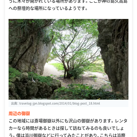
うに木々が開かれている場所があります。ここが神の島久高島
への祭壇的な場所になっているようです。
出典：
travelog-jpn.blogspot.com/2014/01/blog-post_18.html
周辺の御嶽
この地域には斎場御嶽以外にも沢山の御嶽があります。レンタ
カーなら時間があるときは探して訪ねてみるのも良いでしょ
う。僕は浜川御嶽などに行ってみたことがあり、こちらは浜際