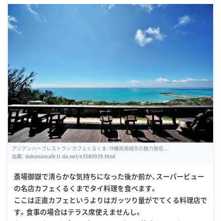
アジアンハーブレストラン カフェくるくま：沖縄県南城市の魅力発信 ...
出典：
dokonancafe.ti-da.net/e3580939.html
斎場御嶽で清らかな気持ちになった後か前か、スーパービュー
の名店カフェくるくまでタイ料理を食べます。
ここは正直カフェというよりはガッツり量がでてくる料理店で
す。食事の場合はテラス席使えませんし。