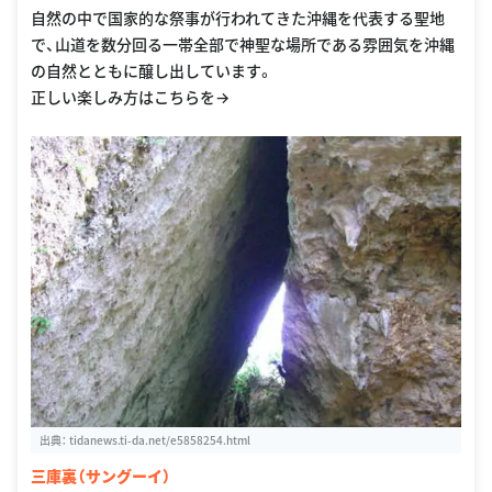
自然の中で国家的な祭事が行われてきた沖縄を代表する聖地
で、山道を数分回る一帯全部で神聖な場所である雰囲気を沖縄
の自然とともに醸し出しています。
正しい楽しみ方はこちらを→
出典：
tidanews.ti-da.net/e5858254.html
三庫裏（サングーイ）