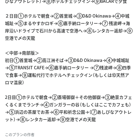
びなアウトレット）→⑧ホテルチェックイン→⑨BACARで夕食
２日目①ホテルで朝食→②首里城→③D&D Okinawa→④中城
城趾→⑤まるやすかロギ→⑥嘉手納ロータリー→⑦ 残波岬→海
岸沿いドライブで石川から高速で空港へ→⑧レンタカー返却→⑨
空港で〆の天龍
＜中部→南部版＞
初日①首里城→②高江洲そば→③D&D Okinawa→④中城城趾
→⑤TRANSIT CAFE→⑥嘉手納ロータリー →⑦残波岬→⑧四季
で食事→⑨運転代行でホテルへチェックイン（もしくは⑩天然ア
ロマ温泉）
2日目①ホテルで朝食→②斎場御嶽＋その他御嶽→③絶景カフェ
くるくまでランチ→④ガンガラーの谷（もしくはここでカフェも）
→⑤浜辺の茶屋でお茶→⑥平和祈念公園→（⑦あしびなアウトレ
ット）→⑧レンタカー返却→⑨空港で〆の天龍
このプランの作者