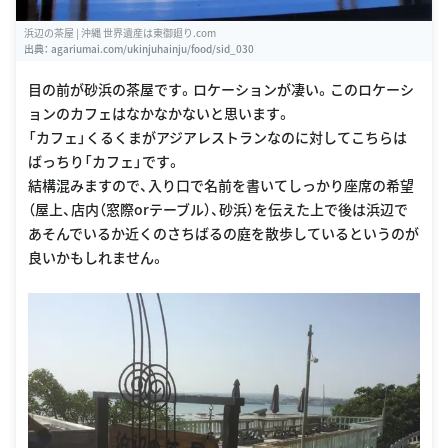
浜辺の茶屋 | 沖縄 世界遺産は東御廻り.com
出典：
agariumai.com/ukinjuhainju/food/sid_030
目の前が砂浜の茶屋です。ロケーションが凄い。このロケーシ
ョンのカフェはなかなかないと思います。
「カフェ」くるくまがアジアレストランなのに対してこちらは
ばっちり「カフェ」です。
結構混みますので、入り口で名前を書いてしっかり座席の希望
（屋上、店内（窓際orテーブル）、砂浜）を伝えた上で後は浜辺で
あそんでいるか近くのさちばるの庭を散歩しているというのが
良いかもしれません。