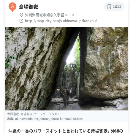
斎場御嶽
A
1611
沖縄県南城市知念久手堅５３９
http://map.city.nanjo.okinawa.jp/kankou/
世界遺産・斎場御嶽（セーファーウタキ）
出典：
okinawainfo.net/photos/photo-kankou010.htm
沖縄の一番のパワースポットと言われている斎場御嶽。沖縄の