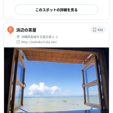
このスポットの詳細を見る
浜辺の茶屋
F
932
沖縄県南城市玉城玉城２-１
http://inahuku.ti-da.net/