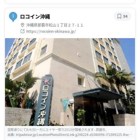
ロコイン沖縄
I
54
沖縄県那覇市松山１丁目２７-１１
https://rocoinn-okinawa.jp/
国際通りにて8/4(日)一万にエイサー祭り2013が開催されます - 那覇市、
出典：
tripadvisor.jp/LocationPhotoDirectLink-g298224-d1080096-i71089125-Roco_
Inn_Okinawa-Naha_Okinawa_Prefecture_Kyushu_Okinawa.html