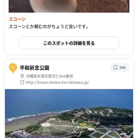
スコーン
スコーンとか頼むのがちょうど良いです。
このスポットの詳細を見る
平和祈念公園
G
346
沖縄県糸満市摩文仁444番地
http://kouen.heiwa-irei-okinawa.jp/