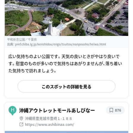
平和祈念公園／千葉県
出典：
pref.chiba.lg.jp/kenshidou/engo/tsuitou/nanpousho/heiwa.html
広い気持ちのよい公園です。天気の良いときがやはり良いで
す。慰霊のものが多いので気持ちはあがりませんが、落ち着い
た気持ちで訪れましょう。
このスポットの詳細を見る
沖縄アウトレットモールあしびなー
H
876
沖縄県豊見城市豊崎１-１８８
https://www.ashibinaa.com/