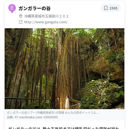
ガンガラーの谷
E
1565
沖縄県南城市玉城前川２０２
http://www.gangala.com/
ガンガラーの谷ツアー（沖縄県南城市）の情報 みんなの街中ドットコム ...
出典：
47-machinaka.com/~C0000005
ガンガラーの谷は、数十万年前までは鍾乳洞だった場所が崩れ