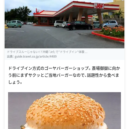
ドライブスルーじゃない！？沖縄『Jef』で”ドライブイン”体験 ...
出典：
guide.travel.co.jp/article/4489
ドライブイン方式のゴーヤバーガーショップ。斎場御嶽に向か
う前にまずサクッとご当地バーガーなので、話題性から食べま
しょう。