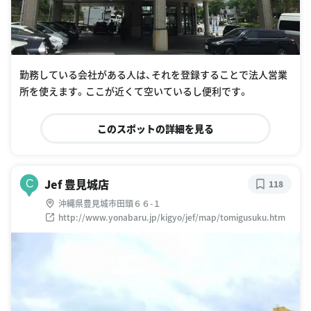
勤務している会社がある人は、それを登録することで法人営業
所を使えます。ここが近くて空いているし便利です。
このスポットの詳細を見る
Jef 豊見城店
C
118
沖縄県豊見城市田頭６６-１
http://www.yonabaru.jp/kigyo/jef/map/tomigusuku.htm