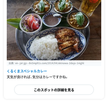
出典：
xn--jal-jgc--8n3mp91s.com/2014/04/okinawa-2days-1night
くるくまスペシャルカレー
天気が良ければ、気分はカレーですかね。
このスポットの詳細を見る