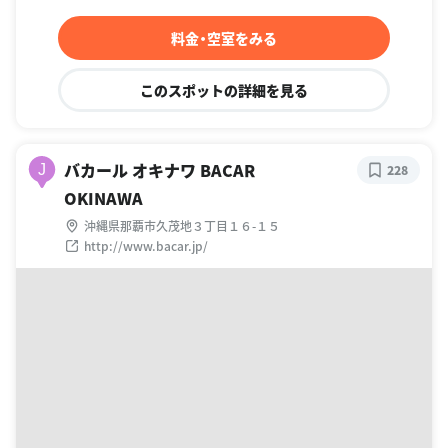
料金・空室をみる
このスポットの詳細を見る
バカール オキナワ BACAR
J
228
OKINAWA
沖縄県那覇市久茂地３丁目１６-１５
http://www.bacar.jp/