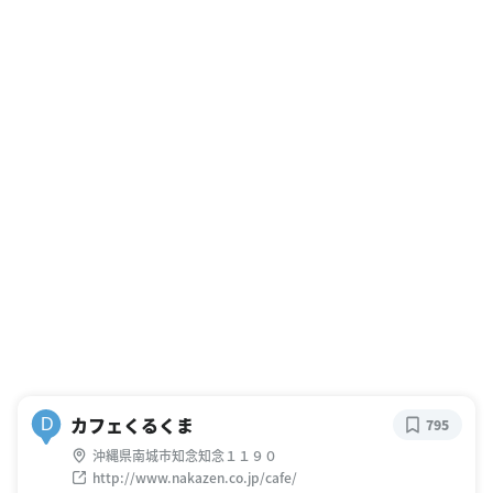
カフェくるくま
D
795
沖縄県南城市知念知念１１９０
http://www.nakazen.co.jp/cafe/