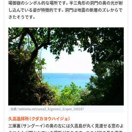
場御嶽のシンボル的な場所です。半三角形の洞門の奥の光が射
し込んでいる姿が特徴的です。洞門は地震の断層のズレからで
きたそうです。
出典：
tabinchu.net/area2_6/genre1_2/spot_100187
久高遙拝所（クダカヨウハイジョ）
三庫裏（サングーイ）の奥の左には久高島が丸く見渡せる窓のよ