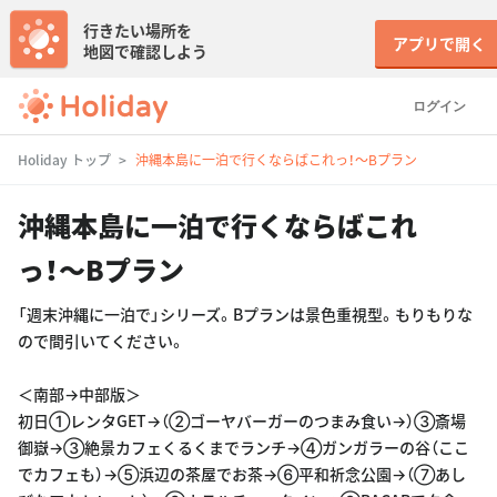
行きたい場所を
アプリで開く
地図で確認しよう
ログイン
Holiday トップ
沖縄本島に一泊で行くならばこれっ！〜Bプラン
沖縄本島に一泊で行くならばこれ
っ！〜Bプラン
「週末沖縄に一泊で」シリーズ。Bプランは景色重視型。もりもりな
ので間引いてください。
＜南部→中部版＞
初日①レンタGET→（②ゴーヤバーガーのつまみ食い→）③斎場
御嶽→③絶景カフェくるくまでランチ→④ガンガラーの谷（ここ
でカフェも）→⑤浜辺の茶屋でお茶→⑥平和祈念公園→（⑦あし