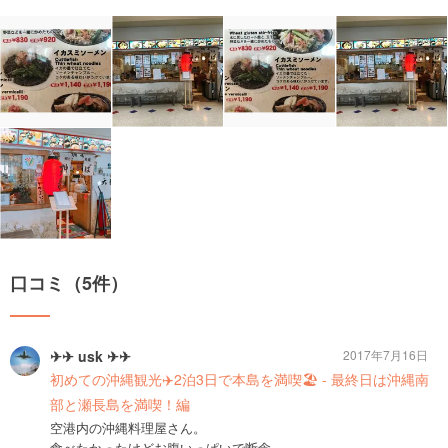
口コミ（5件）
✈✈ usk ✈✈
2017年7月16日
初めての沖縄観光✈️2泊3日で本島を満喫🏖 - 最終日は沖縄南
部と瀬長島を満喫！編
空港内の沖縄料理屋さん。
食べたかったけどお腹いっぱいで断念。