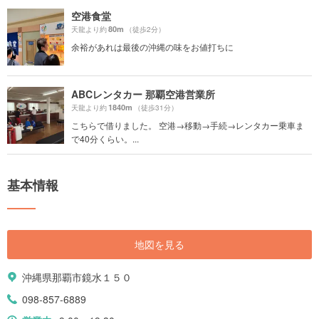
空港食堂
80m
天龍より約
（徒歩2分）
余裕があれは最後の沖縄の味をお値打ちに
ABCレンタカー 那覇空港営業所
1840m
天龍より約
（徒歩31分）
こちらで借りました。 空港→移動→手続→レンタカー乗車ま
で40分くらい。...
基本情報
地図を見る
沖縄県那覇市鏡水１５０
098-857-6889