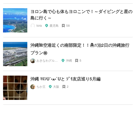
ヨロン島で心も体もヨロこンで！～ダイビングと星の
島に行く～
tora
鹿児島
58
沖縄🌺空港近くの南部限定！！🏝1泊2日の沖縄旅行
プラン㊙️
おきなわグルメガール🌺
沖縄
5
沖縄 ﾏﾛﾝU´•ﻌ•`Uと ｼﾞﾓ友店巡り5月編
ちか王
大阪
2