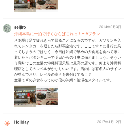
seijiro
2014年9月3日
沖縄本島に一泊で行くならばこれっ！〜Aプラン
さあ駆け足で疲れきって帰ることになるのですが、ガソリンを入
れてレンタカーを返したら那覇空港です。ここですぐに非行に乗
ってしまうのではなく、今日は沖縄で早めの夕食尾を食べて家に
着いたらバタンキューで明日からの仕事に備えましょう。そうい
う意味でこの空港の沖縄料理天龍は最高の店です。何より沖縄料
理店としてのレベルがかなりいいです。店内には有名人のサイン
が並んでおり、レベルの高さを裏付けてる！？
空港で〆の夕食をってのが僕の沖縄１泊滞在スタイルです。
Holiday
2017年1月12日