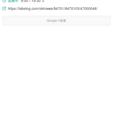
営業中
9:00～19:30
https://tabelog.com/okinawa/A4701/A470103/47000048/
Googleで検索