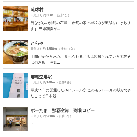
琉球村
50m
天龍より約
（徒歩1分）
昔ながらの沖縄の石畳、 赤瓦の家の街並みが琉球村にはあり
ます 三線演奏が...
とらや
1850m
天龍より約
（徒歩31分）
手間がかかるため、 食べられるお店は数限られている木灰そ
ばのお店。 写真...
那覇空港駅
140m
天龍より約
（徒歩3分）
平成15年に開通したゆいレール😊 このモノレールの駅ができ
たことで日本最...
ポーたま 那覇空港 到着ロビー
280m
天龍より約
（徒歩5分）
・