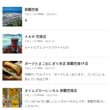
那覇空港
430m
天龍より約
（徒歩8分）
着
Ａ＆Ｗ 空港店
40m
天龍より約
（徒歩1分）
ルートビアとコーラフロートだけ
ポークたまごおにぎり本店 那覇空港1F店
40m
天龍より約
（徒歩1分）
沖縄のソウルフード「ポークたまごおにぎり」 コンビニにも
並んでいるほど沖...
タイムズカーレンタル 那覇空港店
910m
天龍より約
（徒歩16分）
ワンコU´•ﻌ•`Uに優しいレンタカーやさんです。那覇空港のレ
ンタカーﾋ...