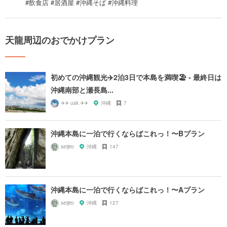
#飲食店 #居酒屋 #沖縄そば #沖縄料理
天龍周辺のおでかけプラン
初めての沖縄観光✈️2泊3日で本島を満喫🏖 - 最終日は
沖縄南部と瀬長島...
✈✈ usk ✈✈
沖縄
7
沖縄本島に一泊で行くならばこれっ！〜Bプラン
seijiro
沖縄
147
沖縄本島に一泊で行くならばこれっ！〜Aプラン
seijiro
沖縄
127