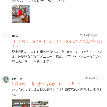
tora
2015年10月20日
ヨロン島で心も体もヨロこンで！～ダイビングと星の島に行
く～
郷土料理の、みしじ米の炊き込みご飯の他にも、ゴーヤチャンプ
ル、豚味噌などなどメニューが充実。グアバ・マンゴーなどのト
ロピカルサワーもあります！
seijiro
2014年9月7日
沖縄本島に一泊で行くならばこれっ！〜Bプラン
いつものように２日目の最後の〆は那覇空港の沖縄料理天龍です
ね。