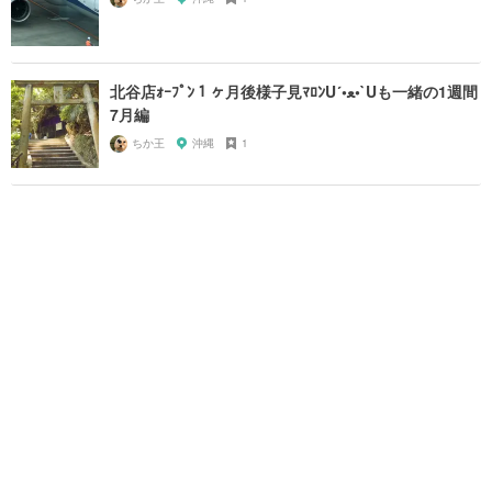
北谷店ｫｰﾌﾟﾝ１ヶ月後様子見ﾏﾛﾝU´•ﻌ•`Uも一緒の1週間
7月編
ちか王
沖縄
1