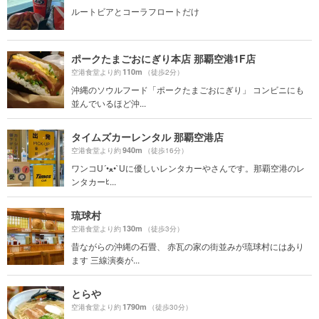
ルートビアとコーラフロートだけ
ポークたまごおにぎり本店 那覇空港1F店
110m
空港食堂より約
（徒歩2分）
沖縄のソウルフード「ポークたまごおにぎり」 コンビニにも
並んでいるほど沖...
タイムズカーレンタル 那覇空港店
940m
空港食堂より約
（徒歩16分）
ワンコU´•ﻌ•`Uに優しいレンタカーやさんです。那覇空港のレ
ンタカーﾋ...
琉球村
130m
空港食堂より約
（徒歩3分）
昔ながらの沖縄の石畳、 赤瓦の家の街並みが琉球村にはあり
ます 三線演奏が...
とらや
1790m
空港食堂より約
（徒歩30分）