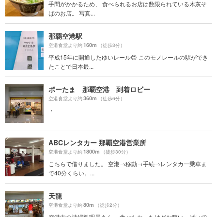
手間がかかるため、 食べられるお店は数限られている木灰そ
ばのお店。 写真...
那覇空港駅
160m
空港食堂より約
（徒歩3分）
平成15年に開通したゆいレール😊 このモノレールの駅ができ
たことで日本最...
ポーたま 那覇空港 到着ロビー
360m
空港食堂より約
（徒歩6分）
・
ABCレンタカー 那覇空港営業所
1800m
空港食堂より約
（徒歩30分）
こちらで借りました。 空港→移動→手続→レンタカー乗車ま
で40分くらい。...
天龍
80m
空港食堂より約
（徒歩2分）
空港内の沖縄料理屋さん。 食べたかったけどお腹いっぱいで