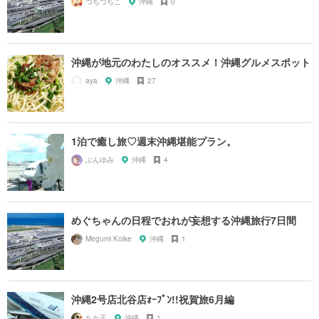
つちつちこ
沖縄
0
沖縄が地元のわたしのオススメ！沖縄グルメスポット
aya
沖縄
27
1泊で癒し旅♡週末沖縄堪能プラン。
ぶんゆみ
沖縄
4
めぐちゃんの日程でおれが妄想する沖縄旅行7日間
Megumi Koike
沖縄
1
沖縄2号店北谷店ｫｰﾌﾟﾝ!!祝賀旅6月編
ちか王
沖縄
1