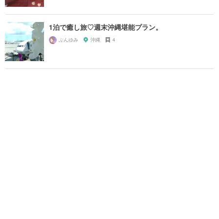
1泊で癒し旅♡週末沖縄堪能プラン。
ぶんゆみ
沖縄
4