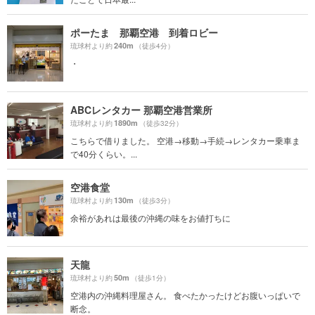
ポーたま 那覇空港 到着ロビー
240m
琉球村より約
（徒歩4分）
・
ABCレンタカー 那覇空港営業所
1890m
琉球村より約
（徒歩32分）
こちらで借りました。 空港→移動→手続→レンタカー乗車ま
で40分くらい。...
空港食堂
130m
琉球村より約
（徒歩3分）
余裕があれは最後の沖縄の味をお値打ちに
天龍
50m
琉球村より約
（徒歩1分）
空港内の沖縄料理屋さん。 食べたかったけどお腹いっぱいで
断念。