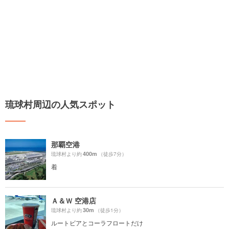
琉球村周辺の人気スポット
那覇空港
400m
琉球村より約
（徒歩7分）
着
Ａ＆Ｗ 空港店
30m
琉球村より約
（徒歩1分）
ルートビアとコーラフロートだけ