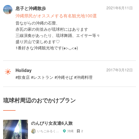
息子と沖縄散歩
2021年6月11日
沖縄県民がオススメする有名観光地100選
昔ながらの沖縄の石畳、
赤瓦の家の街並みが琉球村にはあります
三線演奏があったり、琉球舞踊、エイサー等々
盛り沢山で楽しめます♡
1番好きな沖縄観光地です(๑>◡<๑)
Holiday
2017年3月12日
#飲食店 #レストラン #沖縄そば #沖縄料理
琉球村周辺のおでかけプラン
のんびり女友達6人旅
いちごみるく0707
沖縄
2