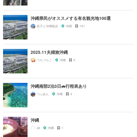
沖縄県民がオススメする有名観光地100選
息子と沖縄散歩
沖縄
151
2025.11夫婦旅沖縄
つちつちこ
沖縄
0
沖縄南部2泊3日🚗行程表あり
つぶあん
沖縄
4
沖縄
ak
沖縄
1