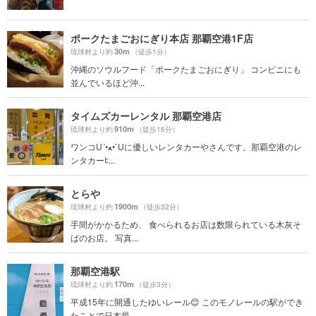
ポークたまごおにぎり本店 那覇空港1F店
30m
琉球村より約
（徒歩1分）
沖縄のソウルフード「ポークたまごおにぎり」 コンビニにも
並んでいるほど沖...
タイムズカーレンタル 那覇空港店
910m
琉球村より約
（徒歩16分）
ワンコU´•ﻌ•`Uに優しいレンタカーやさんです。那覇空港のレ
ンタカーﾋ...
とらや
1900m
琉球村より約
（徒歩32分）
手間がかかるため、 食べられるお店は数限られている木灰そ
ばのお店。 写真...
那覇空港駅
170m
琉球村より約
（徒歩3分）
平成15年に開通したゆいレール😊 このモノレールの駅ができ
たことで日本最...