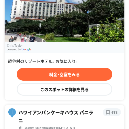
Chris Taylor
G
oogle Places
読谷村のリゾートホテル。お気に入り。
料金・空室をみる
このスポットの詳細を見る
ハワイアンパンケーキハウス パニラ
I
678
ニ
沖縄県国頭郡恩納村瀬良垣６９８