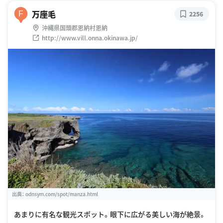
万座毛
F
2256
沖縄県国頭郡恩納村恩納
http://www.vill.onna.okinawa.jp/
出典：
odnsym.com/spot/manza.html
あまりに有名な観光スポット。眼下に広がる美しい海が絶景。