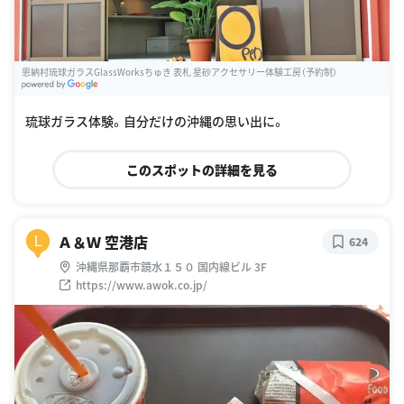
恩納村琉球ガラスGlassWorksちゅき 表札 星砂アクセサリー体験工房（予約制）
G
oogle Places
琉球ガラス体験。自分だけの沖縄の思い出に。
このスポットの詳細を見る
Ａ＆Ｗ 空港店
L
624
沖縄県那覇市鏡水１５０ 国内線ビル 3F
https://www.awok.co.jp/