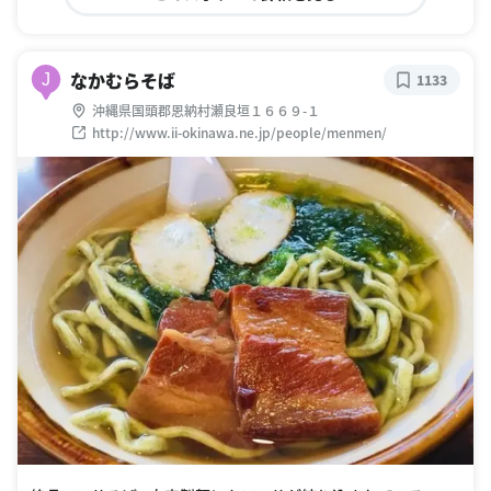
なかむらそば
J
1133
沖縄県国頭郡恩納村瀬良垣１６６９-１
http://www.ii-okinawa.ne.jp/people/menmen/