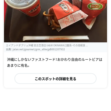
エイアンドダブリュ沖縄 宮古空港店（A&W OKINAWA）】離島・その他軽食 ...
出典：
jalan.net/gourmet/grm_alikejpB001207932
沖縄にしかないファストフード！おかわり自由のルートビアは
あまりに有名。
このスポットの詳細を見る