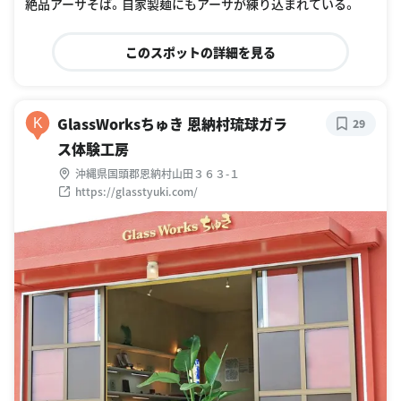
絶品アーサそば。自家製麺にもアーサが練り込まれている。
このスポットの詳細を見る
GlassWorksちゅき 恩納村琉球ガラ
K
29
ス体験工房
沖縄県国頭郡恩納村山田３６３-１
https://glasstyuki.com/