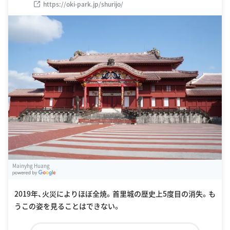
https://oki-park.jp/shurijo/
Mainyhg Huang
G
oogle Places
2019年、火災によりほぼ全焼。首里城の歴史上5度目の消失。も
うこの姿を見ることはできない。