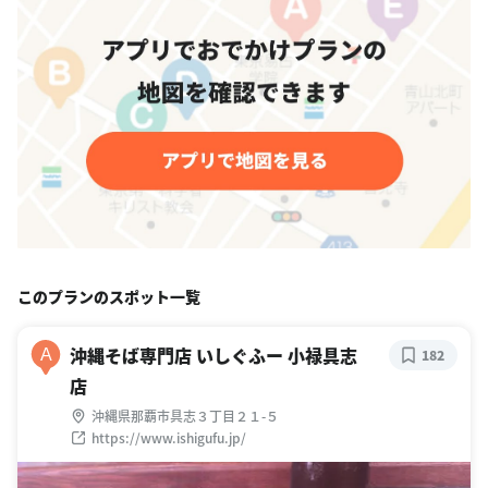
このプランのスポット一覧
沖縄そば専門店 いしぐふー 小禄具志
A
182
店
沖縄県那覇市具志３丁目２１-５
https://www.ishigufu.jp/