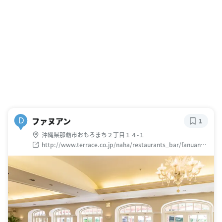
ファヌアン
D
1
沖縄県那覇市おもろまち２丁目１４-１
http://www.terrace.co.jp/naha/restaurants_bar/fanuan.p
hp