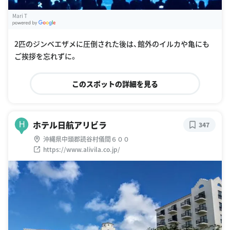
Mari T
G
oogle Places
2匹のジンベエザメに圧倒された後は、館外のイルカや亀にも
ご挨拶を忘れずに。
このスポットの詳細を見る
ホテル日航アリビラ
H
347
沖縄県中頭郡読谷村儀間６００
https://www.alivila.co.jp/