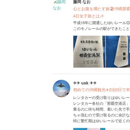
藤岡 なお
心とお腹を満たす旅🏖沖縄那
4日女子旅とは🎶
平成15年に開通したゆいレール
このモノレールの駅ができたこと
✈✈ usk ✈✈
初めての沖縄観光✈️2泊3日で
レンタカーの受け取りはゆいレー
レンタカー各社の「那覇空港店」
乗るのに待ち時間、着いた先で手
ちゃ混むので受け取るのに余計な
特に繁忙期はゆいレールで近くの