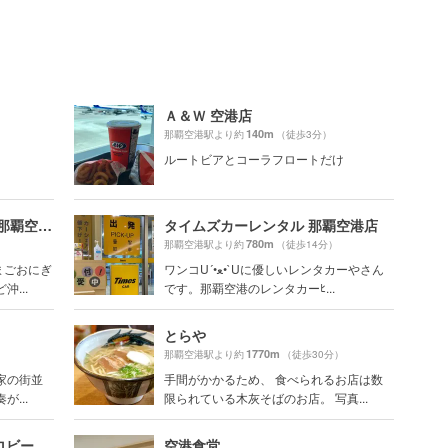
Ａ＆Ｗ 空港店
140m
那覇空港駅より約
（徒歩3分）
ルートビアとコーラフロートだけ
ポークたまごおにぎり本店 那覇空港1F店
タイムズカーレンタル 那覇空港店
780m
那覇空港駅より約
（徒歩14分）
まごおにぎ
ワンコU´•ﻌ•`Uに優しいレンタカーやさん
...
です。那覇空港のレンタカーﾋ...
とらや
1770m
那覇空港駅より約
（徒歩30分）
家の街並
手間がかかるため、 食べられるお店は数
...
限られている木灰そばのお店。 写真...
ロビー
空港食堂