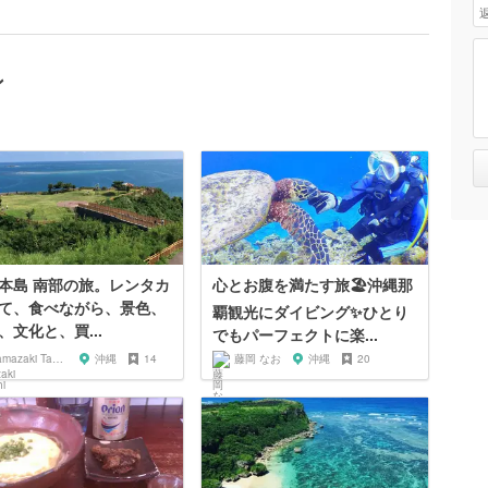
ン
本島 南部の旅。レンタカ
心とお腹を満たす旅🏖沖縄那
て、食べながら、景色、
覇観光にダイビング✨ひとり
、文化と、買...
でもパーフェクトに楽...
Yamazaki Takeshi
沖縄
14
藤岡 なお
沖縄
20