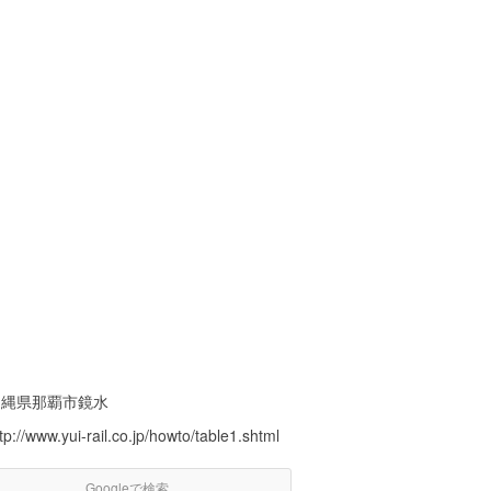
沖縄県那覇市鏡水
tp://www.yui-rail.co.jp/howto/table1.shtml
Googleで検索