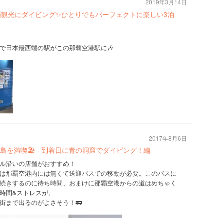
2019年3月14日
覇観光にダイビング✨ひとりでもパーフェクトに楽しい3泊

で日本最西端の駅がこの那覇空港駅に🎶
2017年8月6日
本島を満喫🏖 - 到着日に青の洞窟でダイビング！編
ル沿いの店舗がおすすめ！
は那覇空港内には無くて送迎バスでの移動が必要。このバスに
続きするのに待ち時間、おまけに那覇空港からの道はめちゃく
時間&ストレスが。
街まで出るのがよさそう！🚃