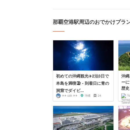
那覇空港駅周辺のおでかけプラ
初めての沖縄観光✈️2泊3日で
沖縄
ーに
本島を満喫🏖 - 到着日に青の
歴史
洞窟でダイビ...
✈✈ usk ✈✈
沖縄
24