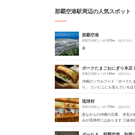
那覇空港駅周辺の人気スポット
那覇空港
570m
那覇空港駅より約
（徒歩10分）
着
140m
那覇空港駅より約
（徒歩3分）
沖縄のソウルフード「ポークた
り」 コンビニにも並んでいるほど沖
琉球村
170m
那覇空港駅より約
（徒歩3分）
昔ながらの沖縄の石畳、 赤瓦の
みが琉球村にはあります 三線演奏が
ポーたま 那覇空港 到着