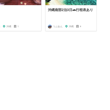
沖縄南部2泊3日🚗行程表あり
k
沖縄
1
つぶあん
沖縄
4