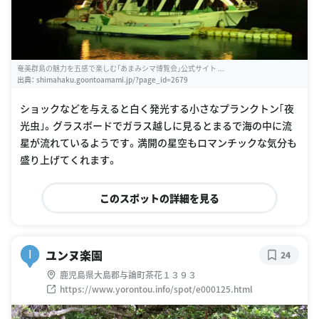
奄美群島の魅力を五感で楽しむ「あまみシマ博覧会」公式サイト ...
出典：
shimahaku.goontoamami.jp/?page_id=2679
ショックなどを与えると白く発光する小さなプランクトン｢夜
光虫｣。グラスボードでガラス越しに見るとまるで海の中に流
星が流れているようです。満開の星空もロマンチックな気分も
盛り上げてくれます。
このスポットの詳細を見る
ユンヌ楽園
I
24
鹿児島県大島郡与論町茶花１３９３
https://www.yorontou.info/spot/e000125.html