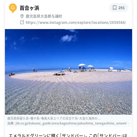
百合ヶ浜
G
291
鹿児島県大島郡与論町
https://www.instagram.com/explore/locations/2658588/
鹿児島県屋久島・種子島・奄美大島エリアの百合ケ浜・大金久海岸の ...
出典：
jtb.co.jp/kokunai_guide/area/kagoshima/yakushima_tanegashima_amamio
oshima/spot/yoronjima/B5003750
エメラルドグリーンに輝く｢サンドバー｣。この｢サンドバー｣は