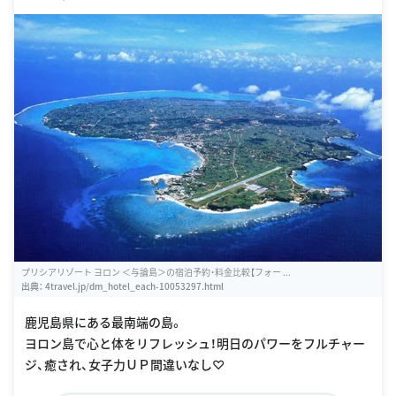
プリシアリゾート ヨロン ＜与論島＞の宿泊予約・料金比較【フォー ...
出典：
4travel.jp/dm_hotel_each-10053297.html
鹿児島県にある最南端の島。
ヨロン島で心と体をリフレッシュ！明日のパワーをフルチャー
ジ、癒され、女子力ＵＰ間違いなし♡