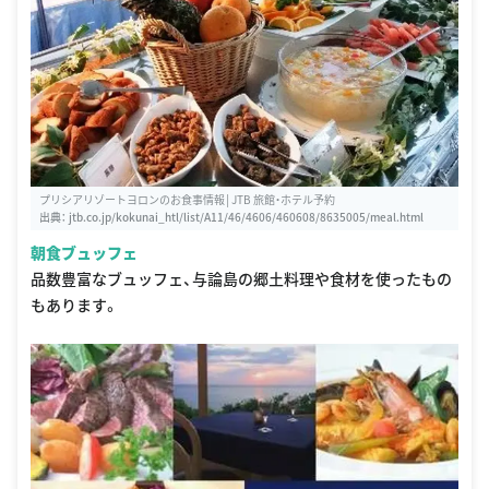
プリシアリゾートヨロンのお食事情報│JTB 旅館・ホテル予約
出典：
jtb.co.jp/kokunai_htl/list/A11/46/4606/460608/8635005/meal.html
朝食ブュッフェ
品数豊富なブュッフェ、与論島の郷土料理や食材を使ったもの
もあります。