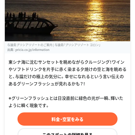
与論島プリシアリゾートのご案内 | 与論島｢プリシアリゾート ヨロン｣
出典：
pricia.co.jp/information
東シナ海に沈むサンセットを眺めながらクルージング！ワイン
やソフトドリンクを片手に赤く染まる夕焼けの空と海を眺める
と、与論だけの極上の気分に。幸せになれるという言い伝えの
あるグリーンフラッシュが見れるかも？！
※グリーンフラッシュとは日没直前に緑色の光が一瞬、輝いた
ように瞬く現象です。
料金・空室をみる
このスポットの詳細を見る