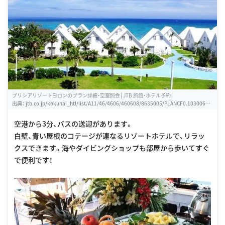
プリシアリゾートヨロンのプラン詳細・空室照会│JTB 旅館・ホテル予約
出典：
jtb.co.jp/kokunai_htl/list/A11/46/4606/460608/8635005/PLANCF0.103006CH
18000000000.NDKHR51.0CF0
空港から3分、バスの送迎があります。
白壁、青い屋根のコテージが連なるリゾートホテルで、リラッ
クスできます。海やダイビングショップも部屋から歩いてすぐ
で便利です！