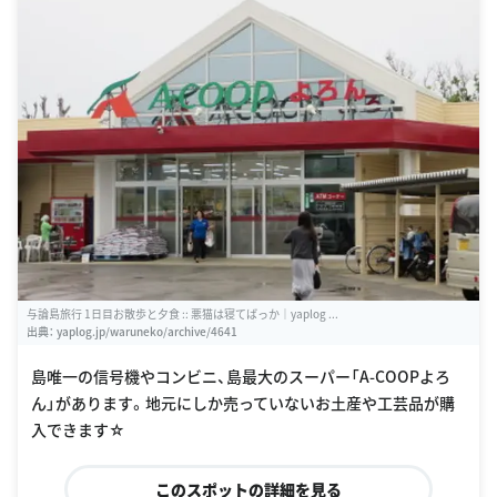
与論島旅行 1日目お散歩と夕食 :: 悪猫は寝てばっか｜yaplog ...
出典：
yaplog.jp/waruneko/archive/4641
島唯一の信号機やコンビニ、島最大のスーパー「A-COOPよろ
ん」があります。地元にしか売っていないお土産や工芸品が購
入できます☆
このスポットの詳細を見る