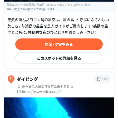
馬鹿者たち・・・わが青春の与論島 - REIRA-SPORTS レイラスポーツ ブログ
出典：
blog.reira-sports.com/?p=11904
空気の澄んだヨロン島の星空は、｢星の島｣と呼ぶにふさわしい
美しさ。与論島の星空を島人ガイドがご案内します！感動の星
空とともに、神秘的な夜のひとときをお楽しみ下さい！
料金・空室をみる
このスポットの詳細を見る
ダイビング
F
120
鹿児島県大島郡与論町立長３５８-１
https://www.pricia.co.jp/