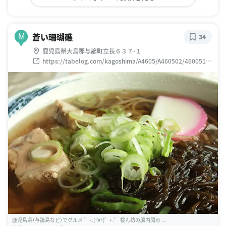
蒼い珊瑚礁
M
34
鹿児島県大島郡与論町立長６３７-１
https://tabelog.com/kagoshima/A4605/A460502/4600516
4/
鹿児島県（与論島など）でグルメ ゜+.(・∀・)゜+.゜ 桜ん坊の脳内開示 ...