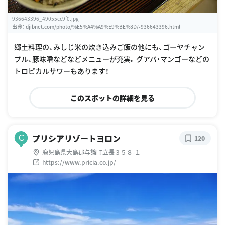
936643396_49055cc9f0.jpg
出典：
djibnet.com/photo/%E5%A4%A9%E9%BE%8D/-936643396.html
郷土料理の、みしじ米の炊き込みご飯の他にも、ゴーヤチャン
プル、豚味噌などなどメニューが充実。グアバ・マンゴーなどの
トロピカルサワーもあります！
このスポットの詳細を見る
プリシアリゾートヨロン
C
120
鹿児島県大島郡与論町立長３５８-１
https://www.pricia.co.jp/