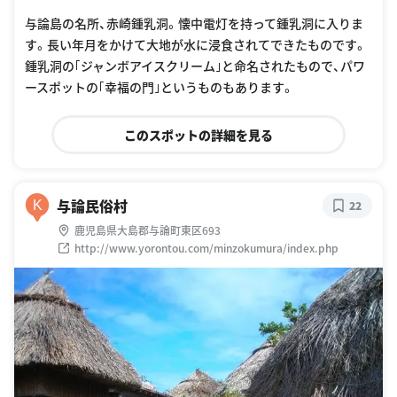
与論島の名所、赤崎鍾乳洞。懐中電灯を持って鍾乳洞に入りま
す。長い年月をかけて大地が水に浸食されてできたものです。
鍾乳洞の｢ジャンボアイスクリーム｣と命名されたもので、パワ
ースポットの｢幸福の門｣というものもあります。
このスポットの詳細を見る
与論民俗村
K
22
鹿児島県大島郡与論町東区693
http://www.yorontou.com/minzokumura/index.php