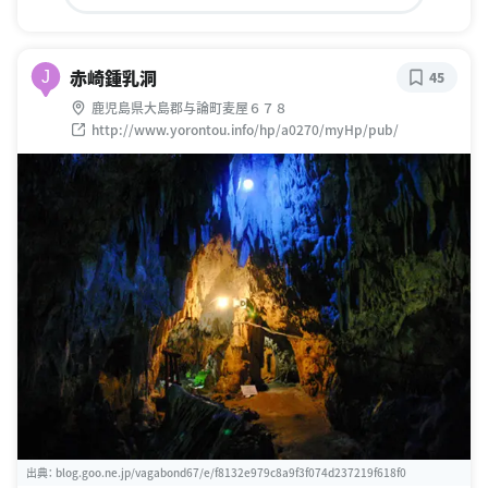
赤崎鍾乳洞
J
45
鹿児島県大島郡与論町麦屋６７８
http://www.yorontou.info/hp/a0270/myHp/pub/
出典：
blog.goo.ne.jp/vagabond67/e/f8132e979c8a9f3f074d237219f618f0