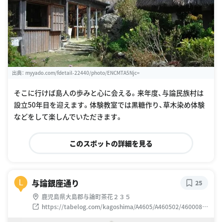
出典：
myyado.com/fdetail-22440/photo/ENCMTA5Njc=
そこに行けば島人の歩みと心に会える。来年度、与論民族村は
設立50年目を迎えます。体験教室では黒糖作り、草木染め体験
などをして楽しんでいただきます。
このスポットの詳細を見る
与論銀座通り
L
25
鹿児島県大島郡与論町茶花２３５
https://tabelog.com/kagoshima/A4605/A460502/4600081
9/