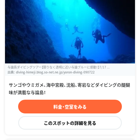
与論島ダイビングツアー【限りなく透明に近い与論ブルーに感動！】7/17 ...
出典：
diving-himeji.blog.so-net.ne.jp/yoron-diving-090722
サンゴやウミガメ、海中宮殿、沈船、寄岩などダイビングの醍醐
味が満載な与論島！
料金・空室をみる
このスポットの詳細を見る