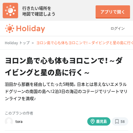
行きたい場所を
アプリで開く
地図で確認しよう
ログイン
Holiday トップ
ヨロン島で心も体もヨロこンで！～ダイビングと星の島に行
ヨロン島で心も体もヨロこンで！～ダ
イビングと星の島に行く～
羽田から那覇を経由してたった5時間。日本とは思えないエメラル
ドグリーンの南国の島へ！2泊3日の海辺のコテージでリゾートマリ
ンライフを満喫♪
このプランの作者
tora
鹿児島
58