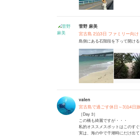
菅野 麻美
宮古島 2泊3日 ファミリー向け
島側にある石階段を下って開ける
valen
宮古島で過ごす休日～3泊4日
［Day 3］
この橋も綺麗ですが・・・
私的オススメスポットはこのすぐ
実は、海の中で干潮時にだけ出て