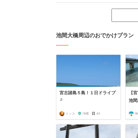
池間大橋周辺のおでかけプラン
宮古諸島５島！１日ドライブ
【宮
♬
池間
ミッコ
沖縄
43
ti