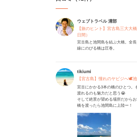
ウェブトラベル 溝部
【旅のヒント】宮古島三大大橋
日間）
宮古島と池間島を結ぶ大橋。全長は1
線にのびる橋は圧巻。
tikiumi
【宮古島】憧れのヤビジへ🕊
宮古にかかる3本の橋のひとつ。
渡れるのも魅力だと思う😭
そして絶景が望める場所だからお
橋を渡ったら池間島に上陸ー！