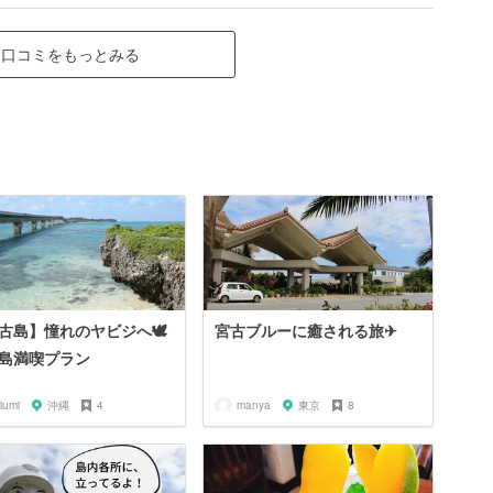
口コミをもっとみる
古島】憧れのヤビジへ🕊
宮古ブルーに癒される旅✈︎
島満喫プラン
kiumi
沖縄
4
manya
東京
8