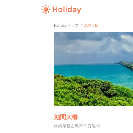
Holiday トップ
池間大橋
池間大橋
沖縄県宮古島市平良池間