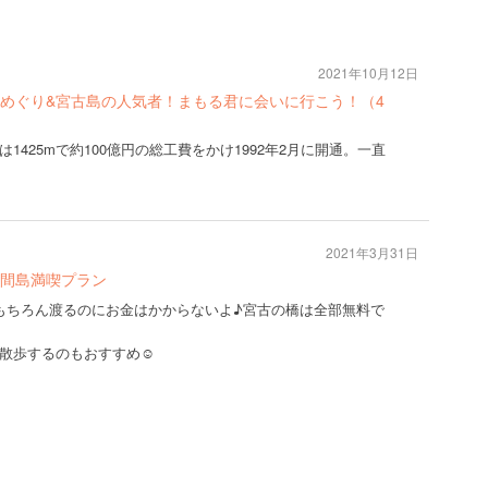
2021年10月12日
めぐり&宮古島の人気者！まもる君に会いに行こう！（4
425mで約100億円の総工費をかけ1992年2月に開通。一直
2021年3月31日
池間島満喫プラン
もちろん渡るのにお金はかからないよ♪宮古の橋は全部無料で
散歩するのもおすすめ☺️