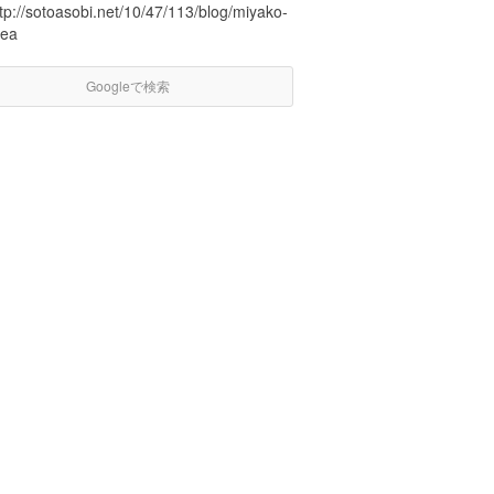
tp://sotoasobi.net/10/47/113/blog/miyako-
rea
Googleで検索