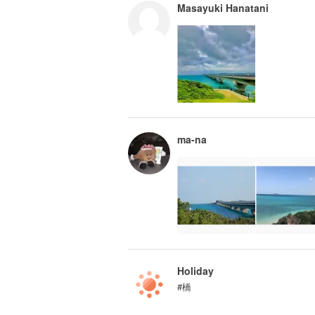
Masayuki Hanatani
ma-na
Holiday
#橋