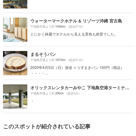
ウォーターマークホテル & リゾーツ沖縄 宮古島
1560m
下地島空港より約
（徒歩27分）
とにかく綺麗でホテルから見える景色も絶景でした。
まるそうパン
1810m
下地島空港より約
（徒歩31分）
2020年4月5日（日）放送 ☆うずまきパン 150円（税込）
・・・・...
オリックスレンタカーみやこ 下地島空港ターミナル店
290m
下地島空港より約
（徒歩5分）
・
このスポットが紹介されている記事