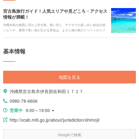
宮古島旅行ガイド！人気エリアや見どころ・アクセス
情報が満載！
沖縄本島の南西に浮かぶ宮古島。青い空に、サラサラの真っ白い砂浜が続
くビーチ、透明で青い海が広がる景色は、まさに南の島のリゾートのイメ
ージそのままの景色です。海の中では、間近にカラフルなサンゴや熱帯魚
に出会うこともできます。普段の生活ではなかなか出会えない大自然の絶
景や独特の民俗文化に触れて、おいしいグルメを味わい、憧れのホテルに
基本情報
泊まって、旅を満喫すれば、心も体もリフレッシュできるでしょう。 今回
は、見どころや人気の観光スポット、グルメやアクセス情報、ホテルま
で、宮古島旅行の全てをご紹介します！
地図を見る
沖縄県宮古島市伊良部佐和田１７２７
0980-78-6606
営業中
9:00～19:00
http://ocab.mlit.go.jp/about/jurisdiction/shimoji/
Googleで検索