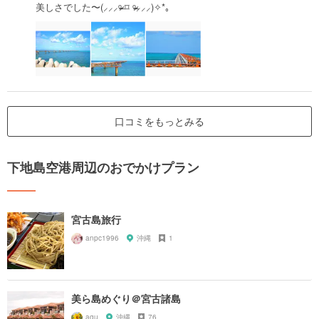
美しさでした〜(⸝⸝⸝ᵒ̴̶̷ ⌑ ᵒ̴̶̷⸝⸝⸝)✧*｡
口コミをもっとみる
下地島空港周辺のおでかけプラン
宮古島旅行
anpc1996
沖縄
1
美ら島めぐり＠宮古諸島
agu
沖縄
76