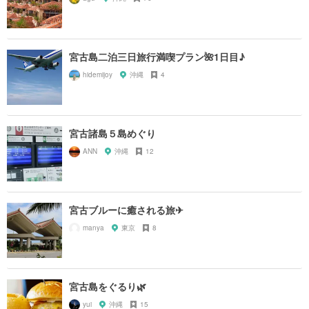
宮古島二泊三日旅行満喫プラン🌺1日目♪
hidemijoy
沖縄
4
宮古諸島５島めぐり
ANN
沖縄
12
宮古ブルーに癒される旅✈︎
manya
東京
8
宮古島をぐるり🌿
yui
沖縄
15