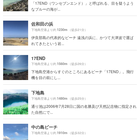
「17END（ワンセブンエンド）」と呼ばれる、目を疑うよう
なブルーの海が...
佐和田の浜
1230m
下地島空港より約
（徒歩21分）
伊良部島の代表的なビーチ 遠浅の浜に、かつて大津波で運ば
れてきたという岩...
17END
1560m
下地島空港より約
（徒歩26分）
下地島空港からすぐのところにあるビーチ「17END」。飛行
機を目の前にし...
下地島
1480m
下地島空港より約
（徒歩25分）
通り池は2006年7月28日に国の名勝及び天然記念物に指定され
た自然にで...
中の島ビーチ
1910m
下地島空港より約
（徒歩32分）