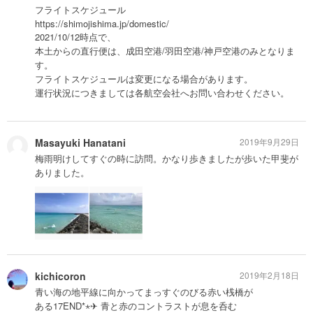
フライトスケジュール
https://shimojishima.jp/domestic/
2021/10/12時点で、
本土からの直行便は、成田空港/羽田空港/神戸空港のみとなりま
す。
フライトスケジュールは変更になる場合があります。
運行状況につきましては各航空会社へお問い合わせください。
Masayuki Hanatani
2019年9月29日
梅雨明けしてすぐの時に訪問。かなり歩きましたが歩いた甲斐が
ありました。
kichicoron
2019年2月18日
青い海の地平線に向かってまっすぐのびる赤い桟橋が
ある17END*⋆✈︎ 青と赤のコントラストが息を呑む