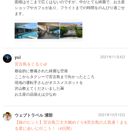
面積はそこまで広くはないのですが、中がとても綺麗で、お土産
ショップやカフェがあり、フライトまでの時間をのんびり過ごせ
ます。
yui
2021年11月4日
宮古島をぐるり🌿
都会的に整備された綺麗な空港
ここからタクシーで宮古島まで向かったところ
現地の運転手さんがオススメスポットを
沢山教えてくださいました🚕
お土産の品揃えは少なめ
ウェブトラベル 溝部
2021年10月12日
【旅のヒント】宮古島三大大橋めぐり&宮古島の人気者！まも
る君に会いに行こう！（4日間）