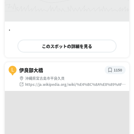
・
このスポットの詳細を見る
伊良部大橋
L
1150
沖縄県宮古島市平良久貝
https://ja.wikipedia.org/wiki/%E4%BC%8A%E8%89%AF%
E9%83%A8%E5%A4%A7%E6%A9%8B