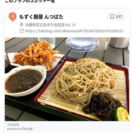
このプランのスポット一覧
もずく麺屋 んつばた
A
107
沖縄県宮古島市平良西里381 1F
https://tabelog.com/okinawa/A4705/A470503/47028915/
大塚良明
G