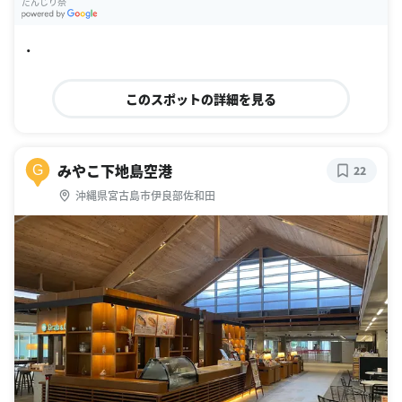
だんじり祭
G
oogle Places
・
このスポットの詳細を見る
みやこ下地島空港
G
22
沖縄県宮古島市伊良部佐和田