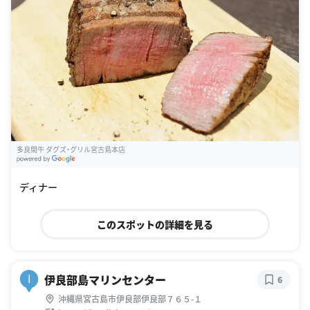
多良間牛 ダグズ・グリル宮古島本店
G
oogle Places
ディナー
このスポットの詳細を見る
伊良部島マリンセンター
I
6
沖縄県宮古島市伊良部伊良部７６５-１