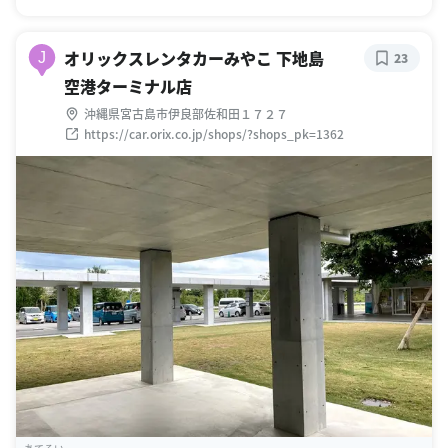
オリックスレンタカーみやこ 下地島
J
23
空港ターミナル店
沖縄県宮古島市伊良部佐和田１７２７
https://car.orix.co.jp/shops/?shops_pk=1362