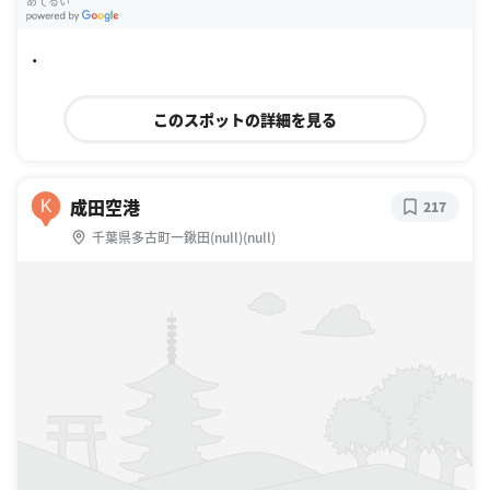
あてるい
G
oogle Places
・
このスポットの詳細を見る
成田空港
K
217
千葉県多古町一鍬田(null)(null)