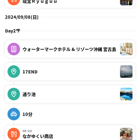
琉宮Ｒｙｕｇｕｕ
2024/09/08(日)
Day2🌴
ウォーターマークホテル & リゾーツ沖縄 宮古島
17END
通り池
10分
09:30
なかゆくい商店