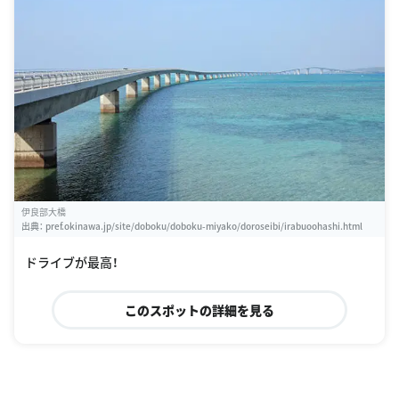
伊良部大橋
出典：
pref.okinawa.jp/site/doboku/doboku-miyako/doroseibi/irabuoohashi.html
ドライブが最高！
このスポットの詳細を見る