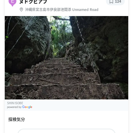
ヌドクビアブ
E
124
沖縄県宮古島市伊良部池間添 Unnamed Road
SHIN ISOBE
G
oogle Places
探検気分