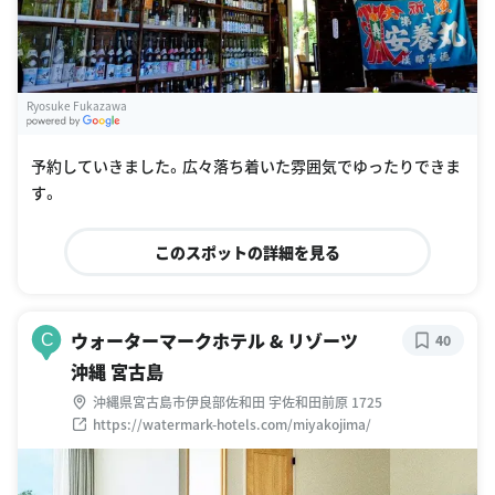
Ryosuke Fukazawa
G
oogle Places
予約していきました。広々落ち着いた雰囲気でゆったりできま
す。
このスポットの詳細を見る
ウォーターマークホテル & リゾーツ
C
40
沖縄 宮古島
沖縄県宮古島市伊良部佐和田 宇佐和田前原 1725
https://watermark-hotels.com/miyakojima/