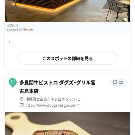
加藤信明
G
oogle Places
・
このスポットの詳細を見る
多良間牛ビストロ ダグズ・グリル宮
H
22
古島本店
沖縄県宮古島市平良西里５６７-１
http://www.dougsburger.com/