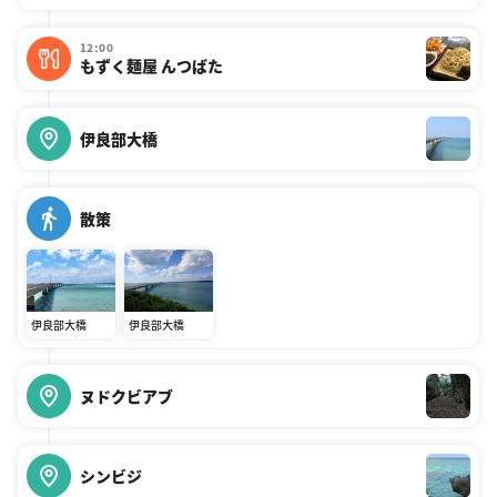
12:00
もずく麺屋 んつばた
伊良部大橋
散策
伊良部大橋
伊良部大橋
ヌドクビアブ
シンビジ