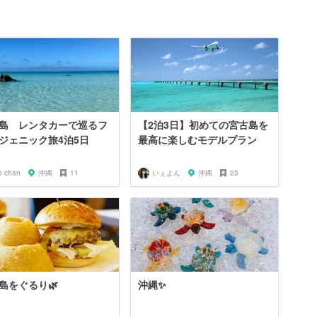
島 レンタカーで巡るフ
【2泊3日】初めての宮古島を
ジェニック旅4泊5日
最高に楽しむモデルプラン
o chan
沖縄
11
いぇよん
沖縄
23
島をぐるり🌿
沖縄✨