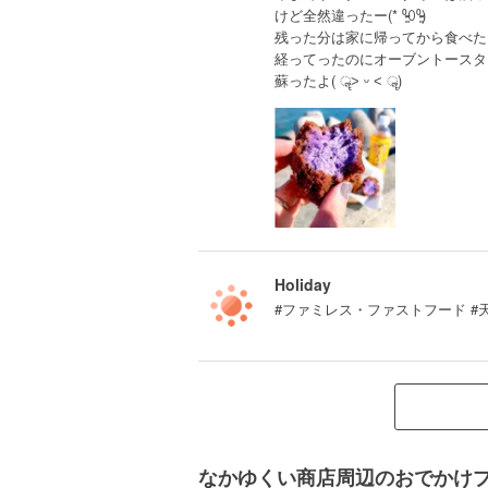
けど全然違ったー(* ⁰̷̴͈꒨⁰̷̴͈)
残った分は家に帰ってから食べた
経ってったのにオーブントースタ
蘇ったよ( ॣ˃ ᵕ ˂ ॣ)
Holiday
#ファミレス・ファストフード #
なかゆくい商店周辺のおでかけ