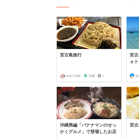
宮古島旅行
宮古
ォト
anpc1996
沖縄
1
A
沖縄県編「バナナマンのせっ
宮古
かくグルメ」で登場したお店