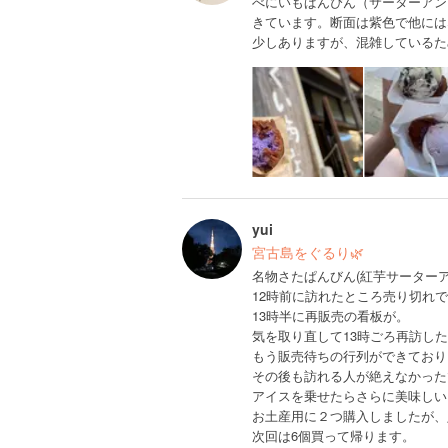
べにいもぱんぴん（サーターアン
きています。断面は紫色で他には
少しありますが、混雑しているた
yui
宮古島をぐるり🌿
名物さたぱんびん(紅芋サーター
12時前に訪れたところ売り切れ
13時半に再販売の看板が。
気を取り直して13時ごろ再訪し
もう販売待ちの行列ができており
その後も訪れる人が絶えなかった
アイスを乗せたらさらに美味しい
お土産用に２つ購入しましたが、
次回は6個買って帰ります。