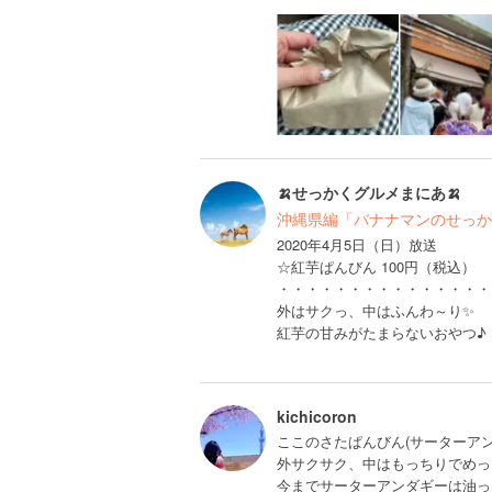
🍌せっかくグルメまにあ🍌
沖縄県編「バナナマンのせっか
2020年4月5日（日）放送
☆紅芋ぱんびん 100円（税込）
・・・・・・・・・・・・・・・
外はサクっ、中はふんわ～り✨
紅芋の甘みがたまらないおやつ♪
kichicoron
ここのさたぱんびん(サーターアン
外サクサク、中はもっちりでめっ
今までサーターアンダギーは油っ