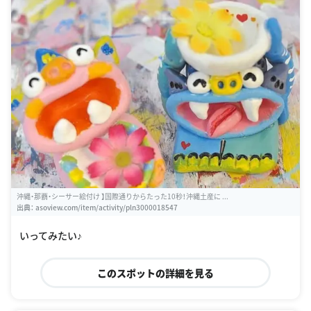
沖縄・那覇・シーサー絵付け 】国際通りからたった10秒！沖縄土産に ...
出典：
asoview.com/item/activity/pln3000018547
いってみたい♪
このスポットの詳細を見る