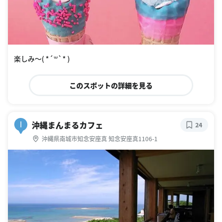
楽しみ〜( *´꒳`* )
このスポットの詳細を見る
沖縄まんまるカフェ
I
24
沖縄県南城市知念安座真 知念安座真1106-1