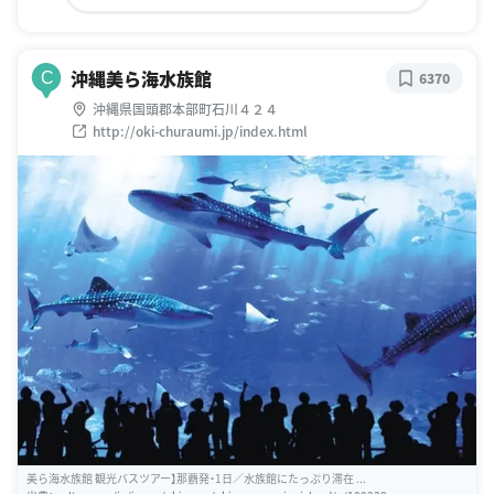
沖縄美ら海水族館
C
6370
沖縄県国頭郡本部町石川４２４
http://oki-churaumi.jp/index.html
美ら海水族館 観光バスツアー】那覇発・1日／水族館にたっぷり滞在 ...