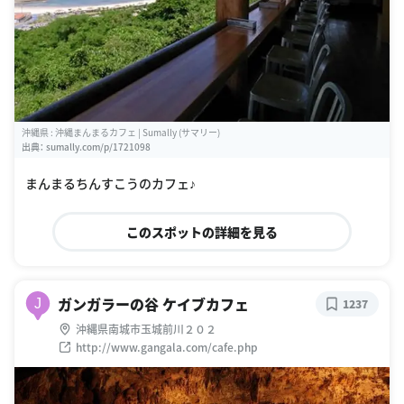
沖縄県 : 沖縄まんまるカフェ | Sumally (サマリー)
出典：
sumally.com/p/1721098
まんまるちんすこうのカフェ♪
このスポットの詳細を見る
ガンガラーの谷 ケイブカフェ
J
1237
沖縄県南城市玉城前川２０２
http://www.gangala.com/cafe.php