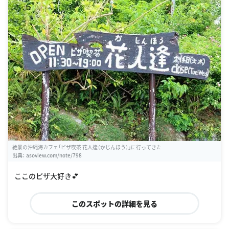
絶景の沖縄海カフェ「ピザ喫茶 花人逢（かじんほう）」に行ってきた
出典：
asoview.com/note/798
ここのピザ大好き💕
このスポットの詳細を見る