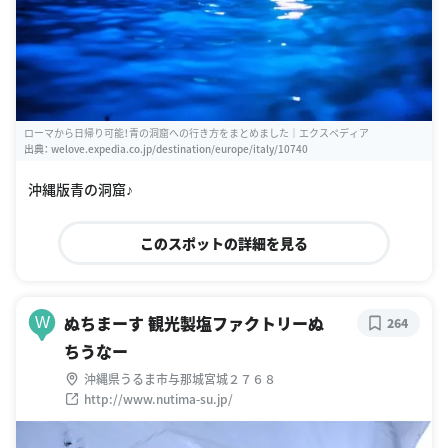
ローマから日帰り可能！青の洞窟への行き方をまとめました｜エクスペディア
出典：
welove.expedia.co.jp/destination/europe/italy/10740
沖縄版青の洞窟♪
このスポットの詳細を見る
ぬちまーす 観光製塩ファクトリーぬ
W
264
ちうなー
沖縄県うるま市与那城宮城２７６８
http://www.nutima-su.jp/