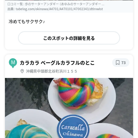
口コミ一覧 : 歩のサーターアンダギー （あゆみのサーターアンダギー ...
出典：
tabelog.com/okinawa/A4701/A470101/47002343/dtlrvwlst
冷めてもサクサク♪
このスポットの詳細を見る
カラカラ ベーグルカラフルのとこ
M
73
沖縄県中頭郡北谷町浜川１５５