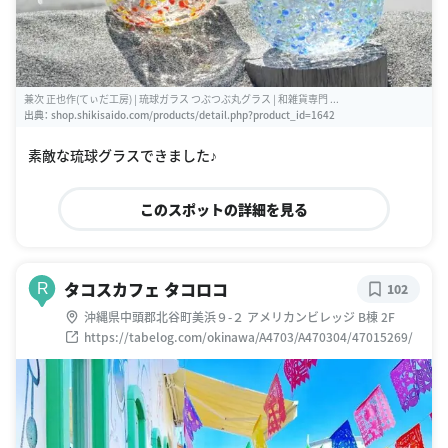
兼次 正也作(てぃだ工房) | 琉球ガラス つぶつぶ丸グラス | 和雑貨専門 ...
出典：
shop.shikisaido.com/products/detail.php?product_id=1642
素敵な琉球グラスできました♪
このスポットの詳細を見る
タコスカフェ タコロコ
R
102
沖縄県中頭郡北谷町美浜９-２ アメリカンビレッジ B棟 2F
https://tabelog.com/okinawa/A4703/A470304/47015269/