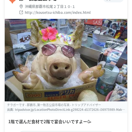
沖縄県那覇市松尾２丁目１０-１
http://kousetsu-ichiba.com/index.html
チラガーです - 那覇市、第一牧志公設市場の写真 - トリップアドバイザー
出典：
tripadvisor.jp/LocationPhotoDirectLink-g298224-d1372626-i36975989-Makis
hi_Public_Market-Naha_Okinawa_Prefecture.html
1階で選んだ食材で2階で宴会いいですよー🥳