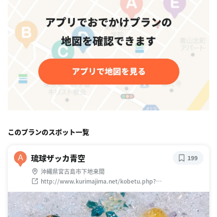
このプランのスポット一覧
琉球ザッカ青空
A
199
沖縄県宮古島市下地来間
http://www.kurimajima.net/kobetu.php?
pubid=1569&cate1id=98&p=1&p_ref=