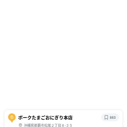
ポークたまごおにぎり本店
B
883
沖縄県那覇市松尾２丁目８-３５