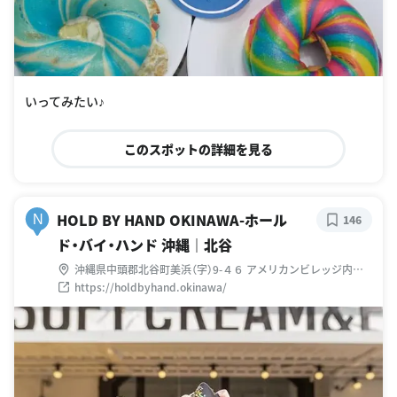
いってみたい♪
このスポットの詳細を見る
HOLD BY HAND OKINAWA-ホール
N
146
ド・バイ・ハンド 沖縄｜北谷
沖縄県中頭郡北谷町美浜（字）9-４６ アメリカンビレッジ内デ
ィストーションシーサイドビル 1F
https://holdbyhand.okinawa/