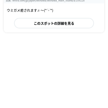
出典：
veltra.com/jp/japan/okinawa/okinawa_main_island/a/109228
ウミガメ癒されます♬〜(*ˊᵕˋ*)
このスポットの詳細を見る