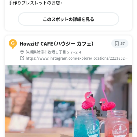
手作りブレスレットのお店♪
このスポットの詳細を見る
Howzit? CAFE（ハウジー カフェ）
G
57
沖縄県浦添市牧港１丁目５７-２４
https://www.instagram.com/explore/locations/22138521
28880877/howzitcafe/