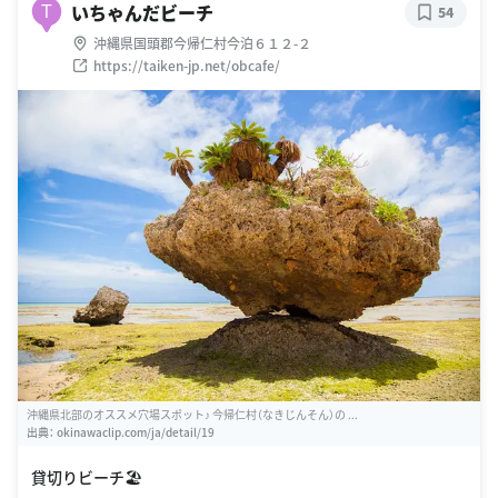
いちゃんだビーチ
T
54
沖縄県国頭郡今帰仁村今泊６１２-２
https://taiken-jp.net/obcafe/
沖縄県北部のオススメ穴場スポット♪ 今帰仁村（なきじんそん）の ...
出典：
okinawaclip.com/ja/detail/19
貸切りビーチ🏖