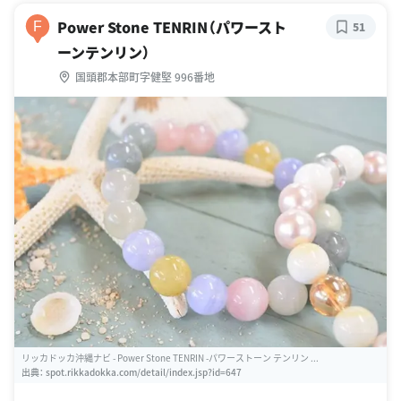
Power Stone TENRIN（パワースト
F
51
ーンテンリン）
国頭郡本部町字健堅 996番地
リッカドッカ沖縄ナビ - Power Stone TENRIN -パワーストーン テンリン ...
出典：
spot.rikkadokka.com/detail/index.jsp?id=647