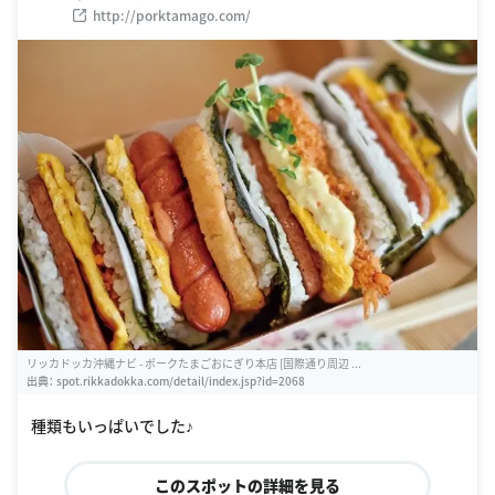
http://porktamago.com/
リッカドッカ沖縄ナビ - ポークたまごおにぎり本店 [国際通り周辺 ...
出典：
spot.rikkadokka.com/detail/index.jsp?id=2068
種類もいっぱいでした♪
このスポットの詳細を見る