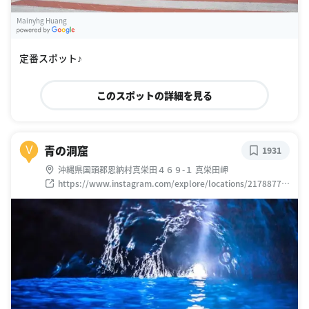
Mainyhg Huang
G
oogle Places
定番スポット♪
このスポットの詳細を見る
青の洞窟
V
1931
沖縄県国頭郡恩納村真栄田４６９-１ 真栄田岬
https://www.instagram.com/explore/locations/21788777
9