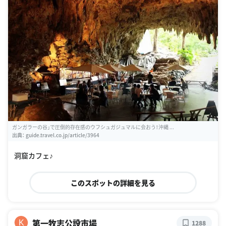
ガンガラーの谷」で圧倒的存在感のウフシュガジュマルに会おう！沖縄 ...
出典：
guide.travel.co.jp/article/3964
洞窟カフェ♪
このスポットの詳細を見る
第一牧志公設市場
K
1288