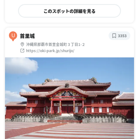
このスポットの詳細を見る
首里城
U
3353
沖縄県那覇市首里金城町３丁目1-２
https://oki-park.jp/shurijo/