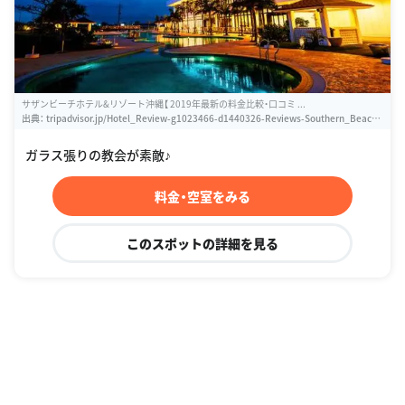
サザンビーチホテル&リゾート沖縄【 2019年最新の料金比較・口コミ ...
出典：
tripadvisor.jp/Hotel_Review-g1023466-d1440326-Reviews-Southern_Beach_
Hotel_Resort_Okinawa-Itoman_Okinawa_Prefecture.html
ガラス張りの教会が素敵♪
料金・空室をみる
このスポットの詳細を見る