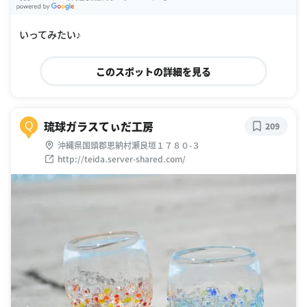
G
oogle Places
いってみたい♪
このスポットの詳細を見る
琉球ガラスてぃだ工房
Q
209
沖縄県国頭郡恩納村瀬良垣１７８０-３
http://teida.server-shared.com/