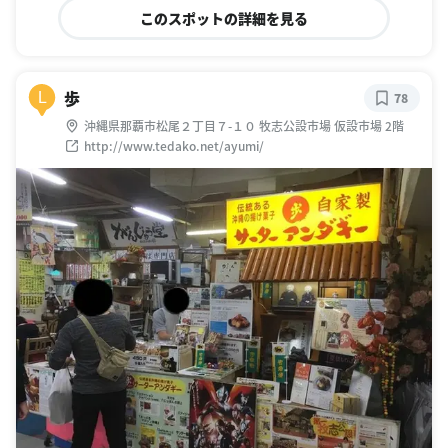
このスポットの詳細を見る
歩
L
78
沖縄県那覇市松尾２丁目７-１０ 牧志公設市場 仮設市場 2階
http://www.tedako.net/ayumi/