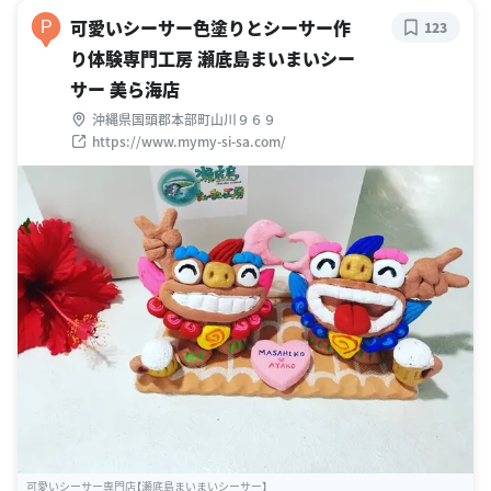
可愛いシーサー色塗りとシーサー作
P
123
り体験専門工房 瀬底島まいまいシー
サー 美ら海店
沖縄県国頭郡本部町山川９６９
https://www.mymy-si-sa.com/
可愛いシーサー専門店【瀬底島まいまいシーサー】