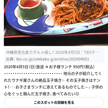
沖縄県宮古島でグルメ探し！：2020年4月5日｜TBSテレ
ビ：バナナマンの ...
出典：
tbs.co.jp/sekkaku-g/archive/202004051
2020年4月5日（日）放送 ☆お子様ランチ 950円（税込）
・・・・・・・・・・・・・・・・・・・・・・・・・・・ 地元の子が紹介してく
れたウナギ屋さんの絶品玉子焼き✨ その玉子焼きはナン
ト！･･･お子さまランチに添えてあるものでした～♪ 子供の
心をぐっと掴んだ玉子焼き、食べてみたい😊
このスポットの詳細を見る