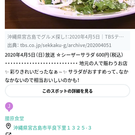
沖縄県宮古島でグルメ探し！：2020年4月5日｜TBSテレ
ビ：バナナマンの ...
出典：
tbs.co.jp/sekkaku-g/archive/202004051
2020年4月5日（日）放送 ☆シーザーサラダ 600円（税込）
・・・・・・・・・・・・・・・・・・・・・・・・・・・ 地元の人で賑わうお店
✨ 彩りきれいだったなぁ～✨ サラダがおすすめって、なか
なかないので相当おいしいのかも！
このスポットの詳細を見る
J
腰原食堂
沖縄県宮古島市平良下里１３２５-３