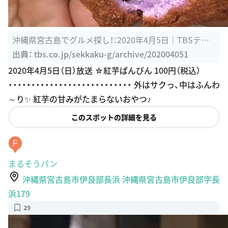
沖縄県宮古島でグルメ探し！：2020年4月5日｜TBSテレ
ビ：バナナマンの ...
出典：
tbs.co.jp/sekkaku-g/archive/202004051
2020年4月5日（日）放送 ☆紅芋ぱんびん 100円（税込）
・・・・・・・・・・・・・・・・・・・・・・・・・・・ 外はサクっ、中はふんわ
～り✨ 紅芋の甘みがたまらないおやつ♪
このスポットの詳細を見る
F
まるそうパン
沖縄県宮古島市伊良部長浜 沖縄県宮古島市伊良部字長
浜179
29