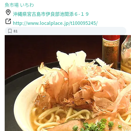
魚市場 いちわ
沖縄県宮古島市伊良部池間添６-１９
http://www.localplace.jp/t100095245/
81