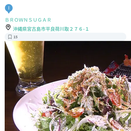
I
ＢＲＯＷＮＳＵＧＡＲ
沖縄県宮古島市平良荷川取２７６-１
15