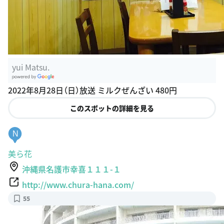
yui Matsu.
G
2022年8月28日（日）放送 ミルクぜんざい 480円
oogle Plac
es
このスポットの詳細を見る
N
美ら花
沖縄県名護市幸喜１１１-１
http://www.chura-hana.com/
55