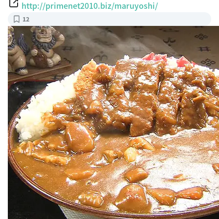
http://primenet2010.biz/maruyoshi/
12