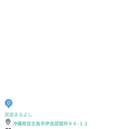
D
民宿まるよし
沖縄県宮古島市伊良部国仲８６-１２