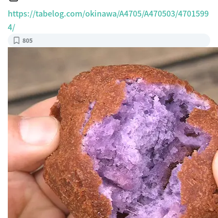
https://tabelog.com/okinawa/A4705/A470503/4701599
4/
805