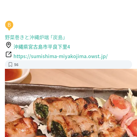
B
野菜巻きと沖縄炉端 「炭島」
沖縄県宮古島市平良下里4
https://sumishima-miyakojima.owst.jp/
56