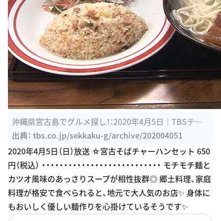
沖縄県宮古島でグルメ探し！：2020年4月5日｜TBSテレ
ビ：バナナマンの ...
出典：
tbs.co.jp/sekkaku-g/archive/202004051
2020年4月5日（日）放送 ☆宮古そばチャーハンセット 650
円（税込） ・・・・・・・・・・・・・・・・・・・・・・・・・・・ モチモチ麺と
カツオ風味のあっさりスープが相性抜群◎ 郷土料理、家庭
料理が格安で食べられると、地元で大人気のお店✨ 身体に
もおいしく優しい麺作りを心掛けているそうです✨