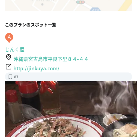
このプランのスポット一覧
A
じんく屋
沖縄県宮古島市平良下里８４-４４
http://jinkuya.com/
87