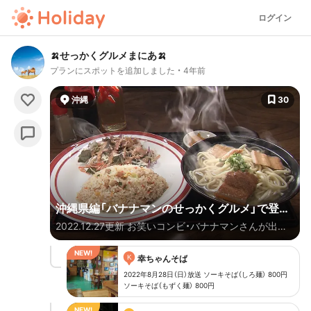
ログイン
🍌せっかくグルメまにあ🍌
プランにスポットを追加しました
4年前
沖縄
30
沖縄県編「バナナマンのせっかくグルメ」で登場
2022.12.27更新 お笑いコンビ・バナナマンさんが出演
したお店
するTBSのTV番組「バナナマンのせっかくグルメ」で
K
紹介されたグルメを【都道府県別】にまとめます✨ 毎
幸ちゃんそば
回、地元の方がおすすめするご当地グルメをおいしそ～
2022年8月28日（日）放送 ソーキそば（しろ麺） 800円
ソーキそば（もずく麺） 800円
に食べる、日村さんやゲストの方を見ていると お腹が
空いてきちゃいます。 「バナナマンのせっかくグルメ」