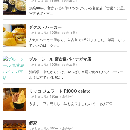
1540m
しきしまより約
（徒歩26分）
創業80年、宮古そばを作りつづけている老舗店「古謝そば屋」
宮古そばと言...
ダグズ・バーガー
1060m
しきしまより約
（徒歩18分）
人気のバーガー屋さん。宮古島で1番並びました。話題になっ
ていたのは、ツナ...
ブルーシール 宮古島パイナガマ店
1300m
しきしまより約
（徒歩22分）
沖縄県に来たからには、やっぱり本場で食べたいブルーシー
ル！日本でも各地に...
リッコ ジェラート RICCO gelato
170m
しきしまより約
（徒歩3分）
うまし！宮古島らしい味もありましたので、ぜひ♡♡
郷家
310m
しきしまより約
（徒歩6分）