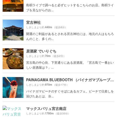
島唄ライブで調べると必ずヒットするこちらのお店。島唄ライ
ブを見ながらのお...
宮古神社
440m
しきしまより約
（徒歩8分）
開運のご利益があるとされる宮古神社には、地元の人はもちろ
んのこと、多くの...
居酒家 でいりぐち
70m
しきしまより約
（徒歩2分）
宮古島の中心街、下里通りにある居酒屋。「宮古島で一番おい
しい居酒屋は？」...
PAINAGAMA BLUEBOOTH （パイナガマブルーブース）
970m
しきしまより約
（徒歩17分）
パイナガマビーチのすぐそばにあるカフェ。ビーチで日差しを
浴びたあとは、冷...
マックスバリュ宮古南店
1780m
しきしまより約
（徒歩30分）