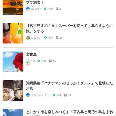
ブで満喫！
Ao chan
沖縄
6
【宮古島３泊４日】スーパーを使って「暮らすように
旅」をする
コムケン
沖縄
29
宮古島
Yui
沖縄
15
沖縄県編「バナナマンのせっかくグルメ」で登場した
お店
🍌せっかくグルメまにあ🍌
沖縄
30
とにかく海を楽しみつくす！宮古島と周辺の島をまわ