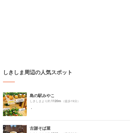
しきしま周辺の人気スポット
島の駅みやこ
1120m
しきしまより約
（徒歩19分）
・
古謝そば屋