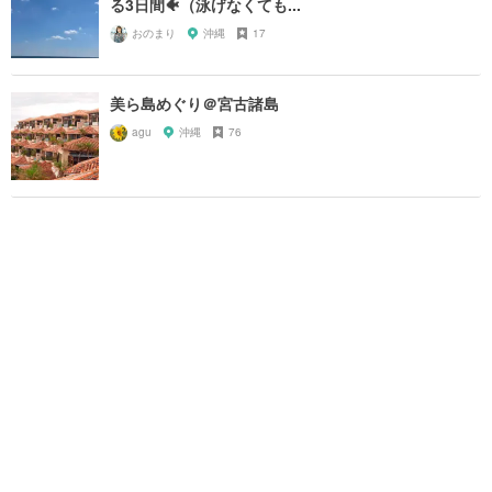
る3日間🐠（泳げなくても...
おのまり
沖縄
17
美ら島めぐり＠宮古諸島
agu
沖縄
76