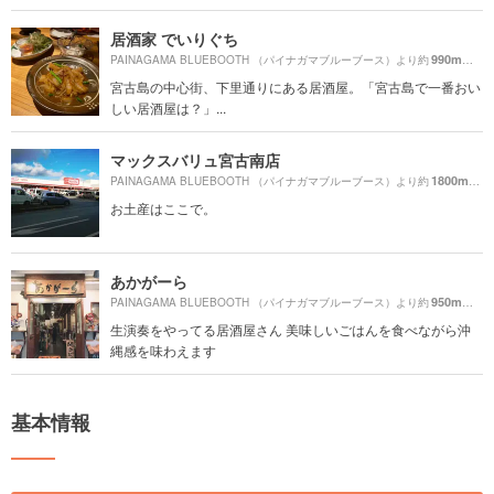
居酒家 でいりぐち
990m
PAINAGAMA BLUEBOOTH （パイナガマブルーブース）より約
（徒歩
宮古島の中心街、下里通りにある居酒屋。「宮古島で一番おい
しい居酒屋は？」...
マックスバリュ宮古南店
1800m
PAINAGAMA BLUEBOOTH （パイナガマブルーブース）より約
（徒
お土産はここで。
あかがーら
950m
PAINAGAMA BLUEBOOTH （パイナガマブルーブース）より約
（徒歩
生演奏をやってる居酒屋さん 美味しいごはんを食べながら沖
縄感を味わえます
基本情報