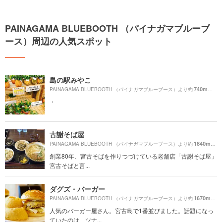
PAINAGAMA BLUEBOOTH （パイナガマブルーブ
ース）周辺の人気スポット
島の駅みやこ
740m
PAINAGAMA BLUEBOOTH （パイナガマブルーブース）より約
（徒歩
・
古謝そば屋
1840m
PAINAGAMA BLUEBOOTH （パイナガマブルーブース）より約
（徒
創業80年、宮古そばを作りつづけている老舗店「古謝そば屋」
宮古そばと言...
ダグズ・バーガー
1670m
PAINAGAMA BLUEBOOTH （パイナガマブルーブース）より約
（徒
人気のバーガー屋さん。宮古島で1番並びました。話題になっ
ていたのは、ツナ...