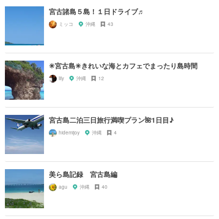
宮古諸島５島！１日ドライブ♬
ミッコ
沖縄
43
✳︎宮古島✳︎きれいな海とカフェでまったり島時間
lily
沖縄
12
宮古島二泊三日旅行満喫プラン🌺1日目♪
hidemijoy
沖縄
4
美ら島記録 宮古島編
agu
沖縄
40