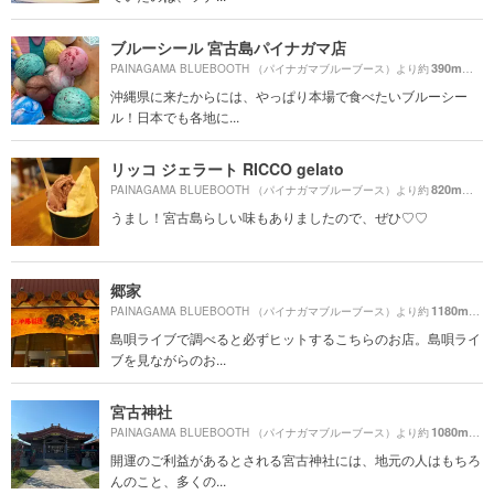
ブルーシール 宮古島パイナガマ店
390m
PAINAGAMA BLUEBOOTH （パイナガマブルーブース）より約
（徒
沖縄県に来たからには、やっぱり本場で食べたいブルーシー
ル！日本でも各地に...
リッコ ジェラート RICCO gelato
820m
PAINAGAMA BLUEBOOTH （パイナガマブルーブース）より約
（徒歩
うまし！宮古島らしい味もありましたので、ぜひ♡♡
郷家
1180m
PAINAGAMA BLUEBOOTH （パイナガマブルーブース）より約
（徒
島唄ライブで調べると必ずヒットするこちらのお店。島唄ライ
ブを見ながらのお...
宮古神社
1080m
PAINAGAMA BLUEBOOTH （パイナガマブルーブース）より約
（徒
開運のご利益があるとされる宮古神社には、地元の人はもちろ
んのこと、多くの...