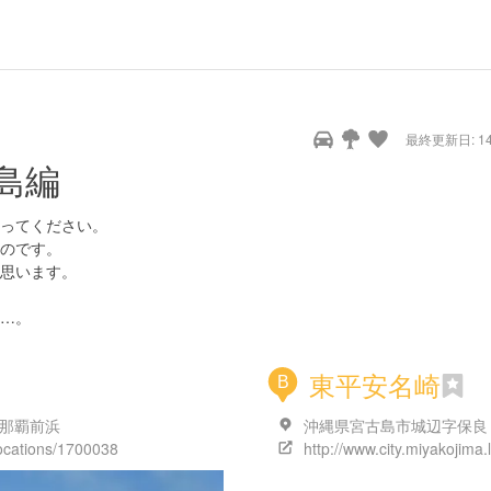
最終更新日: 14/
島編
ってください。
のです。
思います。
…。
東平安名崎
B
与那覇前浜
沖縄県宮古島市城辺字保良
locations/1700038
http://www.city.miyakojima.l