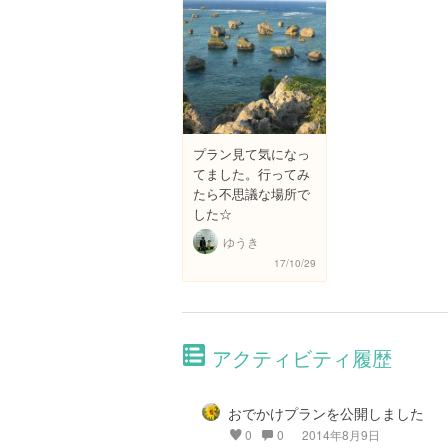
プラン見て気になっ
てました。行ってみ
たら不思議な場所で
した☆
ゆうき
17/10/29
アクティビティ履歴
おでかけプランを公開しました
0
0
2014年8月9日