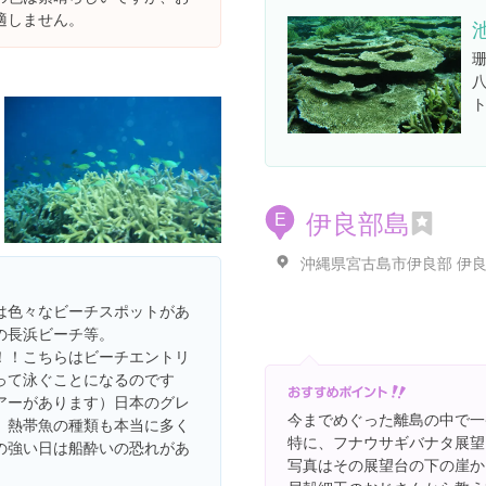
適しません。
伊良部島
E
沖縄県宮古島市伊良部 伊
は色々なビーチスポットがあ
の長浜ビーチ等。
！！こちらはビーチエントリ
って泳ぐことになるのです
アーがあります）日本のグレ
今までめぐった離島の中で一
、熱帯魚の種類も本当に多く
特に、フナウサギバナタ展望
の強い日は船酔いの恐れがあ
写真はその展望台の下の崖か