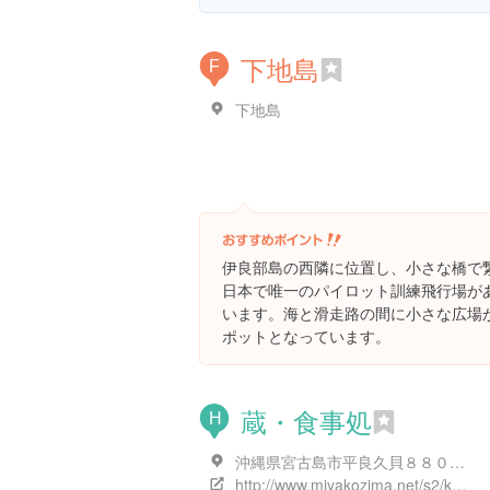
下地島
F
下地島
伊良部島の西隣に位置し、小さな橋で
日本で唯一のパイロット訓練飛行場が
います。海と滑走路の間に小さな広場
ポットとなっています。
蔵・食事処
H
沖縄県宮古島市平良久貝８８０-１１
http://www.miyakozima.net/s2/kura/index.php?pubid=320&dvsid=3&area1id=&cate1id=4&cate2id=&p=6&p_ref=