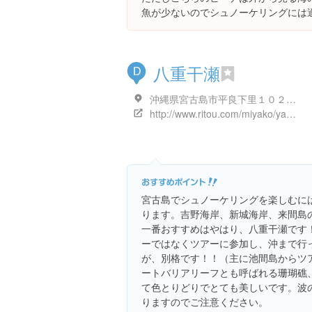
魚が少ないのでシュノーケリングには
八重干瀬
D
沖縄県宮古島市平良下里１０２-３
http://www.ritou.com/miyako/yabishi.shtml
宮古島でシュノーケリングを楽しむに
ります。吉野海岸、新城海岸、来間島
一番おすすめはやはり、八重干瀬です
ーではなくツアーに参加し、沖まで行
が、別格です！！（主に池間島からツ
ートバリアリーフとも呼ばれる珊瑚礁
て色とりどりでとても美しいです。波
りますのでご注意ください。