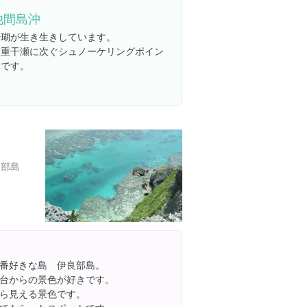
池間島沖
珊瑚が生き生きしています。
八重干瀬に次ぐシュノーケリングポイン
トです。
良部島
番好きな島 伊良部島。
台からの景色が好きです。
ら見える景色です。