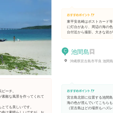
東平安名崎はポストカード等
に灯台があり、周辺の海の色
台付近から撮影。大きな岩が
池間島
C
沖縄県宮古島市平良 池間
浜ビーチ。
が素敵な風景を作ってくれて
宮古島北部に位置する池間島
。
海の色が澄んでいてこちらも
もとても美しいです。
（宮古島はどの場所もハズレ
の色は素晴らしいですが、お