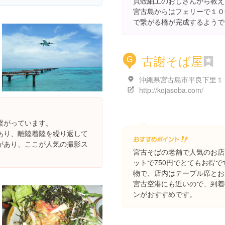
貝殻細工のおじさんから教え
宮古島からはフェリーで１０
で繋がる橋が完成するようで
古謝そば屋
G
http://kojasoba.com/
繋がっています。
あり、離陸着陸を繰り返して
があり、ここが人気の撮影ス
宮古そばの老舗で人気のお店
ットで750円でとてもお得
物で、店内はテーブル席とお
宮古空港にも近いので、到着
ンがおすすめです。