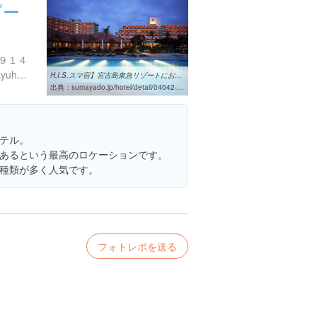
ゾー
９１４
http://www.miyakojima-r.tokyuhotels.co.jp/
H.I.S.スマ宿】宮古島東急リゾートにおトクプランで宿泊｜ホテル予約 ...
出典：
sumayado.jp/hotel/detail/04042-001
テル。
あるという最高のロケーションです。
種類が多く人気です。
フォトレポを送る