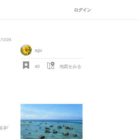
ログイン
12/24
agu
40
地図をみる
g.jp/