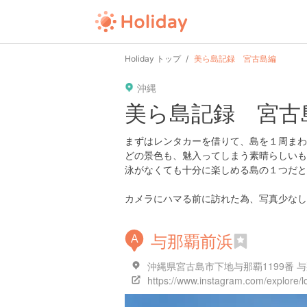
Holiday トップ
美ら島記録 宮古島編
沖縄
美ら島記録 宮古
まずはレンタカーを借りて、島を１周まわ
どの景色も、魅入ってしまう素晴らしいも
泳がなくても十分に楽しめる島の１つだと
カメラにハマる前に訪れた為、写真少なし
与那覇前浜
A
沖縄県宮古島市下地与那覇1199番 
https://www.instagram.com/explore/