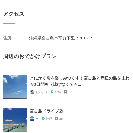
アクセス
住所
沖縄県宮古島市平良下里２４６-２
周辺のおでかけプラン
とにかく海を楽しみつくす！宮古島と周辺の島をまわ
る3日間🐠（泳げなくても...
おのまり
沖縄
17
宮古島ドライブ②
ky
沖縄
28