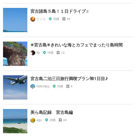
宮古諸島５島！１日ドライブ♬
ミッコ
沖縄
43
✳︎宮古島✳︎きれいな海とカフェでまったり島時間
lily
沖縄
12
宮古島二泊三日旅行満喫プラン🌺1日目♪
hidemijoy
沖縄
4
美ら島記録 宮古島編
agu
沖縄
40