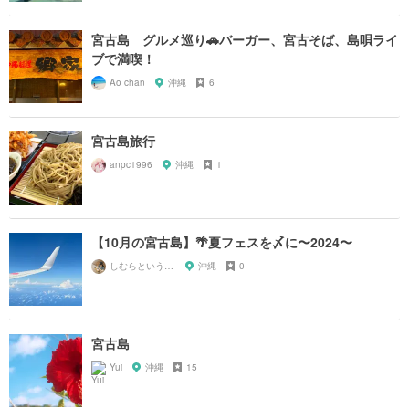
宮古島 グルメ巡り🚗バーガー、宮古そば、島唄ライ
ブで満喫！
Ao chan
沖縄
6
宮古島旅行
anpc1996
沖縄
1
【10月の宮古島】🌴夏フェスを〆に〜2024〜
しむらというもの
沖縄
0
宮古島
Yui
沖縄
15