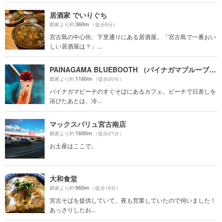
居酒家 でいりぐち
360m
郷家より約
（徒歩6分）
宮古島の中心街、下里通りにある居酒屋。「宮古島で一番おい
しい居酒屋は？」...
PAINAGAMA BLUEBOOTH （パイナガマブルーブース）
1180m
郷家より約
（徒歩20分）
パイナガマビーチのすぐそばにあるカフェ。ビーチで日差しを
浴びたあとは、冷...
マックスバリュ宮古南店
1600m
郷家より約
（徒歩27分）
お土産はここで。
大和食堂
960m
郷家より約
（徒歩16分）
宮古そばを提供していて、夜も営業していたので伺いました！
あっさりしたお...