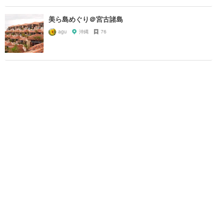
美ら島めぐり＠宮古諸島
agu
沖縄
76