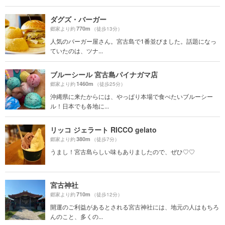
ダグズ・バーガー
770m
郷家より約
（徒歩13分）
人気のバーガー屋さん。宮古島で1番並びました。話題になっ
ていたのは、ツナ...
ブルーシール 宮古島パイナガマ店
1460m
郷家より約
（徒歩25分）
沖縄県に来たからには、やっぱり本場で食べたいブルーシー
ル！日本でも各地に...
リッコ ジェラート RICCO gelato
380m
郷家より約
（徒歩7分）
うまし！宮古島らしい味もありましたので、ぜひ♡♡
宮古神社
710m
郷家より約
（徒歩12分）
開運のご利益があるとされる宮古神社には、地元の人はもちろ
んのこと、多くの...