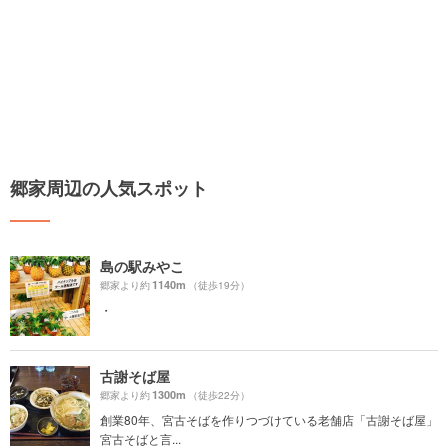
郷家周辺の人気スポット
島の駅みやこ
1140m
郷家より約
（徒歩19分）
・
古謝そば屋
1300m
郷家より約
（徒歩22分）
創業80年、宮古そばを作りつづけている老舗店「古謝そば屋」
宮古そばと言...