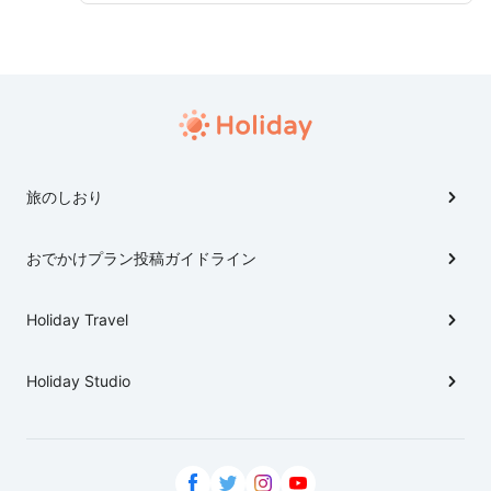
回、地元の方がおすすめするご当地グルメをおいしそ～
に食べる、日村さんやゲストの方を見ていると お腹が
空いてきちゃいます。 「バナナマンのせっかくグルメ」
公式HP http://www.tbs.co.jp/sekkaku-g/
旅のしおり
おでかけプラン投稿ガイドライン
Holiday Travel
Holiday Studio