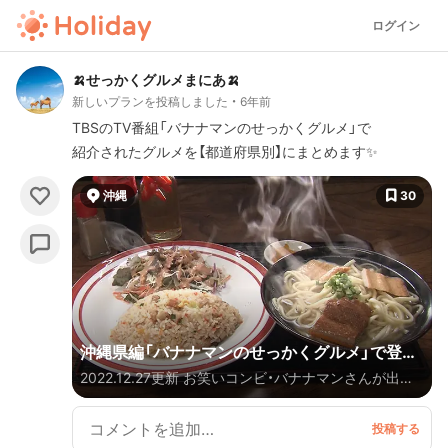
ログイン
🍌せっかくグルメまにあ🍌
新しいプランを投稿しました
6年前
TBSのTV番組「バナナマンのせっかくグルメ」で
紹介されたグルメを【都道府県別】にまとめます✨
沖縄
30
沖縄県編「バナナマンのせっかくグルメ」で登場
2022.12.27更新 お笑いコンビ・バナナマンさんが出演
したお店
するTBSのTV番組「バナナマンのせっかくグルメ」で
紹介されたグルメを【都道府県別】にまとめます✨ 毎