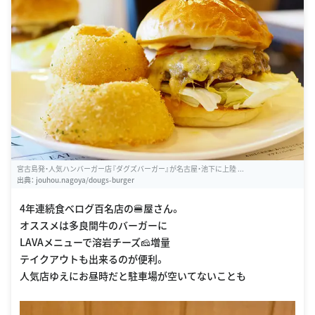
宮古島発・人気ハンバーガー店『ダグズバーガー』が名古屋・池下に上陸 ...
出典：
jouhou.nagoya/dougs-burger
4年連続食べログ百名店の🍔屋さん。
オススメは多良間牛のバーガーに
LAVAメニューで溶岩チーズ🧀増量
テイクアウトも出来るのが便利。
人気店ゆえにお昼時だと駐車場が空いてないことも