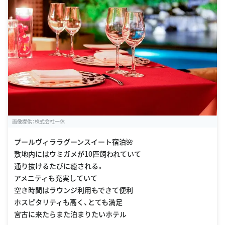
ダ
沖縄県宮古島市上野新里９２６-２５
http://www.nanseirakuen.com/allamanda/
画像提供：株式会社一休
プールヴィララグーンスイート宿泊🌺
敷地内にはウミガメが10匹飼われていて