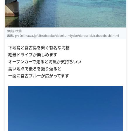
伊良部大橋
出典：
pref.okinawa.jp/site/doboku/doboku-miyako/doroseibi/irabuoohashi.html
下地島と宮古島を繋ぐ有名な海橋
絶景ドライブが楽しめます
オープンカーで走ると海風が気持ちいい
高い地点で後ろを振り返ると
一面に宮古ブルーが広がってます