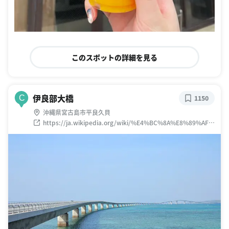
このスポットの詳細を見る
伊良部大橋
C
1150
沖縄県宮古島市平良久貝
https://ja.wikipedia.org/wiki/%E4%BC%8A%E8%89%AF%
E9%83%A8%E5%A4%A7%E6%A9%8B