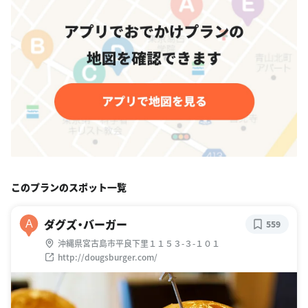
このプランのスポット一覧
ダグズ・バーガー
A
559
沖縄県宮古島市平良下里１１５３-３-１０１
http://dougsburger.com/