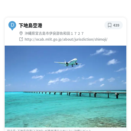
下地島空港
D
439
沖縄県宮古島市伊良部佐和田１７２７
http://ocab.mlit.go.jp/about/jurisdiction/shimoji/
宮古島・下地島空港『17END』が車両通行止めに？！ | 沖縄リピート