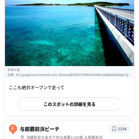
来間大橋
出典：
lh3.googleusercontent.com/-Blzmud88E60/VEWhXHmdNnI/AAAAAAAAAp4/QO
yJAkZvH2c/w460-h310-s0/%25E6%259D%25A5%25E9%2596%2593%25E5%25A
4%25A7%25E6%25A9%258B
ここも絶対オープンで走って
このスポットの詳細を見る
与那覇前浜ビーチ
F
1236
沖縄県宮古島市下地与那覇1199番 与那覇前浜