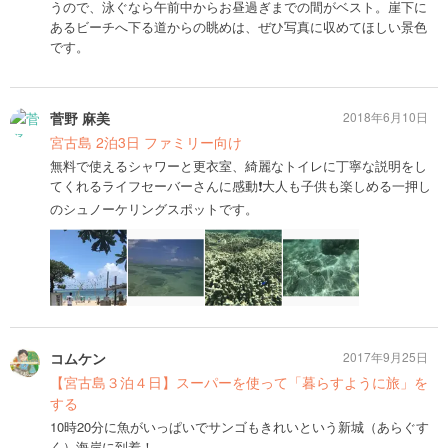
うので、泳ぐなら午前中からお昼過ぎまでの間がベスト。崖下に
あるビーチへ下る道からの眺めは、ぜひ写真に収めてほしい景色
です。
菅野 麻美
2018年6月10日
宮古島 2泊3日 ファミリー向け
無料で使えるシャワーと更衣室、綺麗なトイレに丁寧な説明をし
てくれるライフセーバーさんに感動❗️大人も子供も楽しめる一押し
のシュノーケリングスポットです。
コムケン
2017年9月25日
【宮古島３泊４日】スーパーを使って「暮らすように旅」を
する
10時20分に魚がいっぱいでサンゴもきれいという新城（あらぐす
く）海岸に到着！