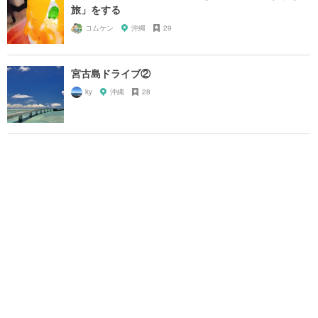
旅」をする
コムケン
沖縄
29
宮古島ドライブ②
ky
沖縄
28