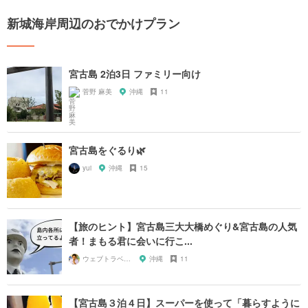
新城海岸周辺のおでかけプラン
宮古島 2泊3日 ファミリー向け
菅野 麻美
沖縄
11
宮古島をぐるり🌿
yui
沖縄
15
【旅のヒント】宮古島三大大橋めぐり&宮古島の人気
者！まもる君に会いに行こ...
ウェブトラベル 溝部
沖縄
11
【宮古島３泊４日】スーパーを使って「暮らすように