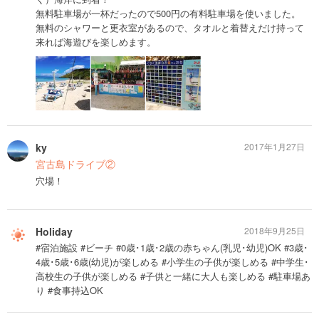
無料駐車場が一杯だったので500円の有料駐車場を使いました。
無料のシャワーと更衣室があるので、タオルと着替えだけ持って
来れば海遊びを楽しめます。
ky
2017年1月27日
宮古島ドライブ②
穴場！
Holiday
2018年9月25日
#宿泊施設 #ビーチ #0歳･1歳･2歳の赤ちゃん(乳児･幼児)OK #3歳･
4歳･5歳･6歳(幼児)が楽しめる #小学生の子供が楽しめる #中学生･
高校生の子供が楽しめる #子供と一緒に大人も楽しめる #駐車場あ
り #食事持込OK