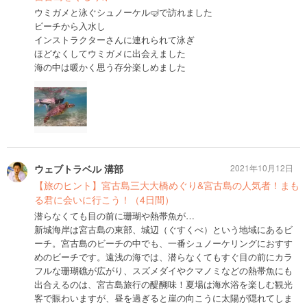
ウミガメと泳ぐシュノーケル🤿で訪れました
ビーチから入水し
インストラクターさんに連れられて泳ぎ
ほどなくしてウミガメに出会えました
海の中は暖かく思う存分楽しめました
ウェブトラベル 溝部
2021年10月12日
【旅のヒント】宮古島三大大橋めぐり&宮古島の人気者！まも
る君に会いに行こう！（4日間）
潜らなくても目の前に珊瑚や熱帯魚が…
新城海岸は宮古島の東部、城辺（ぐすくべ）という地域にあるビ
ーチ。宮古島のビーチの中でも、一番シュノーケリングにおすす
めのビーチです。遠浅の海では、潜らなくてもすぐ目の前にカラ
フルな珊瑚礁が広がり、スズメダイやクマノミなどの熱帯魚にも
出合えるのは、宮古島旅行の醍醐味！夏場は海水浴を楽しむ観光
客で賑わいますが、昼を過ぎると崖の向こうに太陽が隠れてしま