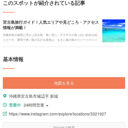
このスポットが紹介されている記事
宮古島旅行ガイド！人気エリアや見どころ・アクセス
情報が満載！
沖縄本島の南西に浮かぶ宮古島。青い空に、サラサラの真っ白い砂浜が続
くビーチ、透明で青い海が広がる景色は、まさに南の島のリゾートのイメ
ージそのままの景色です。海の中では、間近にカラフルなサンゴや熱帯魚
に出会うこともできます。普段の生活ではなかなか出会えない大自然の絶
景や独特の民俗文化に触れて、おいしいグルメを味わい、憧れのホテルに
基本情報
泊まって、旅を満喫すれば、心も体もリフレッシュできるでしょう。 今回
は、見どころや人気の観光スポット、グルメやアクセス情報、ホテルま
で、宮古島旅行の全てをご紹介します！
地図を見る
沖縄県宮古島市城辺字 新城
営業中
24時間営業
https://www.instagram.com/explore/locations/3321927
Googleで検索