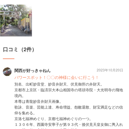
口コミ（2件）
関西が好っきゃねん
2023年10月20日
パワースポット！〇〇の神様に会いに行こう！
別名、出町妙音堂、妙音弁財天、伏見御所の弁財天。
京都市上京区・臨済宗大本山相国寺の塔頭寺院・大光明寺の飛地
境内。
本尊は青龍妙音弁財天画像。
歌詠、音楽、芸能上達、寿命増益、怨敵退散、財宝満足などの信
仰を集める。
京洛七福神めぐり、京都七福神めぐりの一つ。
１３０６年、西園寺安寧子が第９３代・後伏見天皇女御に輿入れ