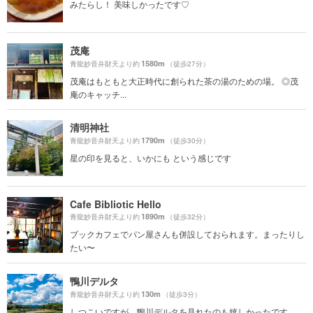
みたらし！ 美味しかったです♡
茂庵
1580m
青龍妙音弁財天より約
（徒歩27分）
茂庵はもともと大正時代に創られた茶の湯のための場。 ◎茂
庵のキャッチ...
清明神社
1790m
青龍妙音弁財天より約
（徒歩30分）
星の印を見ると、いかにも という感じです
Cafe Bibliotic Hello
1890m
青龍妙音弁財天より約
（徒歩32分）
ブックカフェでパン屋さんも併設しておられます。まったりし
たい〜
鴨川デルタ
130m
青龍妙音弁財天より約
（徒歩3分）
しつこいですが、鴨川デルタを見れたのも嬉しかったです。