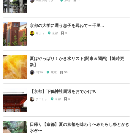
関西が好っきゃねん
京都
5
京都の大学に通う息子を尋ねて三千里...
りょう
京都
3
夏はやっぱり！かき氷リスト(関東＆関西)【随時更
新】
mjnkk
東京
56
【京都】下鴨神社周辺をおでかけ🏃
まーしぃ
京都
6
日帰り【京都】夏の京都を味わう〜みたらし祭とかき
氷🍧〜