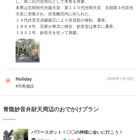
し、第二伝の念持仏として本尊を持参。
本尊は北朝初代光厳天皇、第１１０代光明天皇、北朝第３代崇光
天皇に崇敬され、伏見離宮内に祀られた。
１４代伏見宮貞建親王により伏見邸が移転、遷座。
１８６９年、宮家が東京に移住、妙音堂は東京に遷座。
１９０１年、妙音天を祀って再建。
Holiday
2020年1月10日
#宗教施設
青龍妙音弁財天周辺のおでかけプラン
パワースポット！〇〇の神様に会いに行こう！