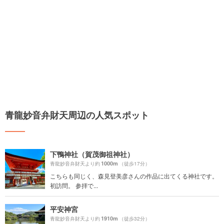
青龍妙音弁財天周辺の人気スポット
下鴨神社（賀茂御祖神社）
1000m
青龍妙音弁財天より約
（徒歩17分）
こちらも同じく、森見登美彦さんの作品に出てくる神社です。
初訪問。 参拝で...
平安神宮
1910m
青龍妙音弁財天より約
（徒歩32分）