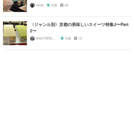
mjnkk
京都
38
〈ジャンル別〉京都の美味しいスイーツ特集♪〜Part
2〜
AAA/宇野実彩子推し
京都
15