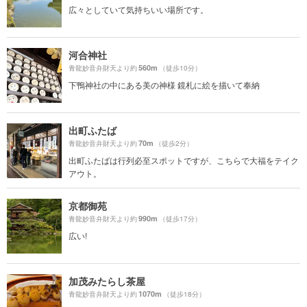
広々としていて気持ちいい場所です。
河合神社
560m
青龍妙音弁財天より約
（徒歩10分）
下鴨神社の中にある美の神様 鏡札に絵を描いて奉納
出町ふたば
70m
青龍妙音弁財天より約
（徒歩2分）
出町ふたばは行列必至スポットですが、こちらで大福をテイク
アウト。
京都御苑
990m
青龍妙音弁財天より約
（徒歩17分）
広い!
加茂みたらし茶屋
1070m
青龍妙音弁財天より約
（徒歩18分）