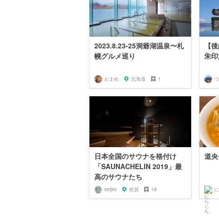
2023.8.23-25洞爺湖温泉〜札
【後
幌グルメ巡り
朱印
おまめ
北海道
1
つ
日本全国のサウナを格付け
道央
「SAUNACHELIN 2019」最
高のサウナたち
seijiro
佐賀
18
に