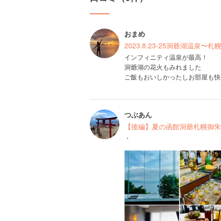
おまめ
2023.8.23-25洞爺湖温泉〜
インフィニティ温泉が最高！
洞爺湖の花火もみれました
ご飯もおいしかったしお部屋も快
つぶあん
【後編】夏の函館洞爺札幌御朱印
・