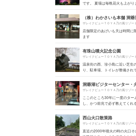
です。 夏場は毎晩花火も上がります
（株）わかさいも本舗 洞爺
ザレイクビューＴＯＹＡ乃の風リゾー
店舗限定のあげいも天は時間に
ます
有珠山噴火記念公園
ザレイクビューＴＯＹＡ乃の風リゾー
温泉街の西、珍小島に近い芝生
り、駐車場、トイレが整備されてい
ザレイクビューＴＯＹＡ乃の風リゾー
ここのところ30年に一度のター
し、かつ前兆で必ず教えてくれると
西山火口散策路
ザレイクビューＴＯＹＡ乃の風リゾー
直近の2000年噴火の時の火口そ