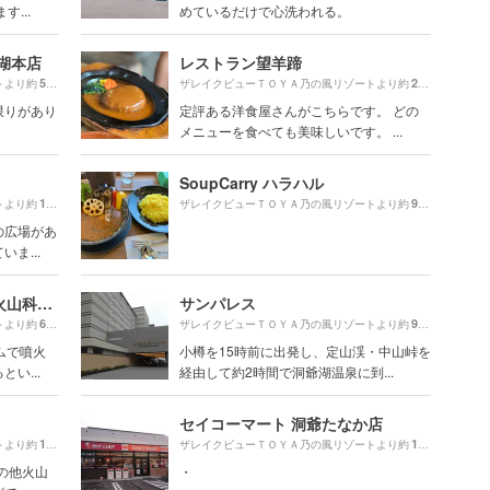
...
めているだけで心洗われる。
湖本店
レストラン望羊蹄
580m
270m
トより約
（徒歩10分）
ザレイクビューＴＯＹＡ乃の風リゾートより約
（徒歩5
限りがあり
定評ある洋食屋さんがこちらです。 どの
メニューを食べても美味しいです。 ...
SoupCarry ハラハル
1380m
90m
トより約
（徒歩24分）
ザレイクビューＴＯＹＡ乃の風リゾートより約
（徒歩2分
の広場があ
ま...
洞爺湖ビジターセンター・火山科学館
サンパレス
620m
910m
トより約
（徒歩11分）
ザレイクビューＴＯＹＡ乃の風リゾートより約
（徒歩1
ムで噴火
小樽を15時前に出発し、定山渓・中山峠を
い...
経由して約2時間で洞爺湖温泉に到...
セイコーマート 洞爺たなか店
1830m
130m
トより約
（徒歩31分）
ザレイクビューＴＯＹＡ乃の風リゾートより約
（徒歩3
の他火山
・