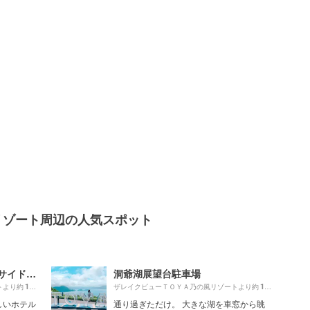
リゾート周辺の人気スポット
洞爺湖万世閣 ホテルレイクサイドテラス
洞爺湖展望台駐車場
180m
1580m
トより約
（徒歩4分）
ザレイクビューＴＯＹＡ乃の風リゾートより約
（徒歩2
しいホテル
通り過ぎただけ。 大きな湖を車窓から眺