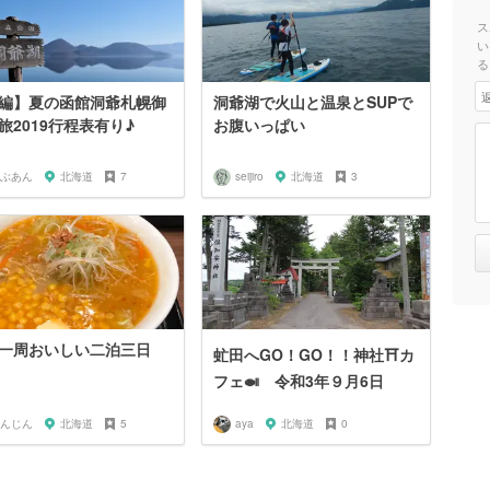
ス
い
る
編】夏の函館洞爺札幌御
洞爺湖で火山と温泉とSUPで
旅2019行程表有り♪
お腹いっぱい
ぶあん
北海道
7
seijiro
北海道
3
一周おいしい二泊三日
虻田へGO！GO！！神社⛩カ
フェ🍛 令和3年９月6日
んじん
北海道
5
aya
北海道
0