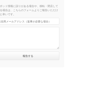
ポット情報に誤りがある場合や、移転・閉店して
る場合は、こちらのフォームよりご報告いただけ
と幸いです。