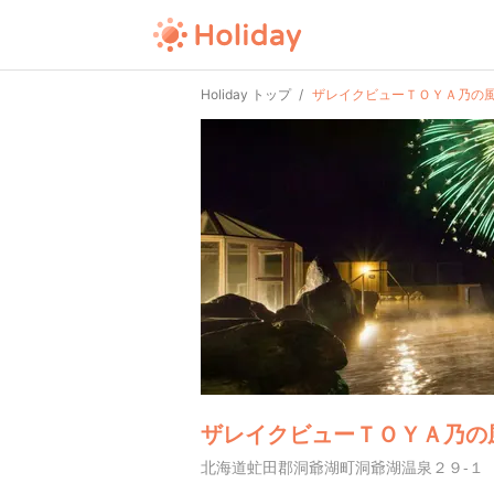
Holiday トップ
ザレイクビューＴＯＹＡ乃の
ザレイクビューＴＯＹＡ乃の
北海道虻田郡洞爺湖町洞爺湖温泉２９-１