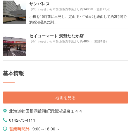
サンパレス
1490m
（株）わかさいも本舗 洞爺湖本店より約
（徒歩25分）
小樽を15時前に出発し、定山渓・中山峠を経由して約2時間で
洞爺湖温泉に到...
セイコーマート 洞爺たなか店
480m
（株）わかさいも本舗 洞爺湖本店より約
（徒歩9分）
・
基本情報
地図を見る
北海道虻田郡洞爺湖町洞爺湖温泉１４４
0142-75-4111
営業時間外
9:00～18:00