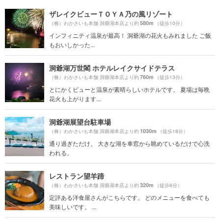
ザレイクビューＴＯＹＡ乃の風リゾート
580m
（株）わかさいも本舗 洞爺湖本店より約
（徒歩10分）
インフィニティ温泉が最高！ 洞爺湖の花火もみれました ご飯
もおいしかった...
洞爺湖万世閣 ホテルレイクサイドテラス
760m
（株）わかさいも本舗 洞爺湖本店より約
（徒歩13分）
とにかくビューと温泉が素晴らしいホテルです。 夏場は毎晩
花火も上がります...
洞爺湖展望台駐車場
1030m
（株）わかさいも本舗 洞爺湖本店より約
（徒歩18分）
通り過ぎただけ。 大きな湖を車窓から眺めているだけで心洗
われる。
レストラン望羊蹄
320m
（株）わかさいも本舗 洞爺湖本店より約
（徒歩6分）
定評ある洋食屋さんがこちらです。 どのメニューを食べても
美味しいです。 ...