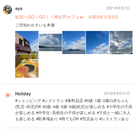
aya
2021年9月7日
虻田へGO！GO！！神社⛩カフェ🍛 令和3年９月6日
ご存知わかさいも本舗
Holiday
2019年8月31日
#ショッピング #レストラン #食料品店 #0歳･1歳･2歳の赤ちゃん
(乳児･幼児)OK #3歳･4歳･5歳･6歳(幼児)が楽しめる #小学生の子供
が楽しめる #中学生･高校生の子供が楽しめる #子供と一緒に大人
も楽しめる #駐車場あり #雨でもOK #売店あり #レストランあり