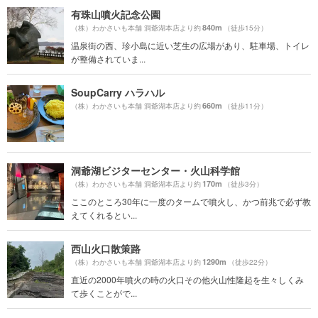
有珠山噴火記念公園
840m
（株）わかさいも本舗 洞爺湖本店より約
（徒歩15分）
温泉街の西、珍小島に近い芝生の広場があり、駐車場、トイレ
が整備されていま...
SoupCarry ハラハル
660m
（株）わかさいも本舗 洞爺湖本店より約
（徒歩11分）
洞爺湖ビジターセンター・火山科学館
170m
（株）わかさいも本舗 洞爺湖本店より約
（徒歩3分）
ここのところ30年に一度のタームで噴火し、かつ前兆で必ず教
えてくれるとい...
西山火口散策路
1290m
（株）わかさいも本舗 洞爺湖本店より約
（徒歩22分）
直近の2000年噴火の時の火口その他火山性隆起を生々しくみ
て歩くことがで...