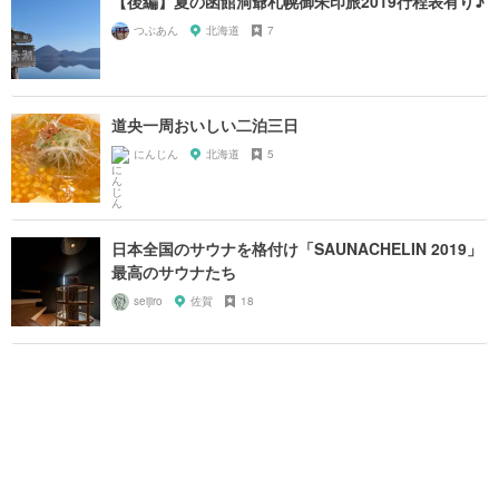
【後編】夏の函館洞爺札幌御朱印旅2019行程表有り♪
つぶあん
北海道
7
道央一周おいしい二泊三日
にんじん
北海道
5
日本全国のサウナを格付け「SAUNACHELIN 2019」
最高のサウナたち
seijiro
佐賀
18