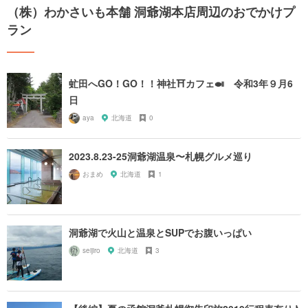
（株）わかさいも本舗 洞爺湖本店周辺のおでかけプ
ラン
虻田へGO！GO！！神社⛩カフェ🍛 令和3年９月6
日
aya
北海道
0
2023.8.23-25洞爺湖温泉〜札幌グルメ巡り
おまめ
北海道
1
洞爺湖で火山と温泉とSUPでお腹いっぱい
seijiro
北海道
3