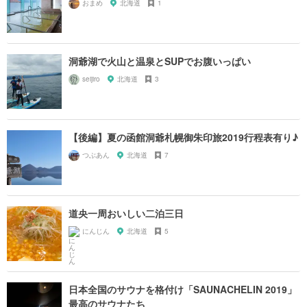
おまめ
北海道
1
洞爺湖で火山と温泉とSUPでお腹いっぱい
seijiro
北海道
3
【後編】夏の函館洞爺札幌御朱印旅2019行程表有り♪
つぶあん
北海道
7
道央一周おいしい二泊三日
にんじん
北海道
5
日本全国のサウナを格付け「SAUNACHELIN 2019」
最高のサウナたち