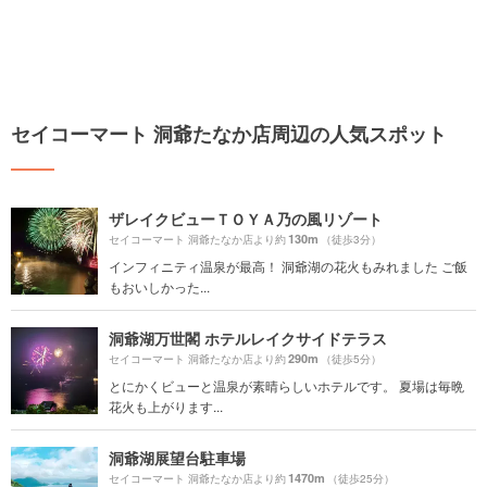
セイコーマート 洞爺たなか店周辺の人気スポット
ザレイクビューＴＯＹＡ乃の風リゾート
130m
セイコーマート 洞爺たなか店より約
（徒歩3分）
インフィニティ温泉が最高！ 洞爺湖の花火もみれました ご飯
もおいしかった...
洞爺湖万世閣 ホテルレイクサイドテラス
290m
セイコーマート 洞爺たなか店より約
（徒歩5分）
とにかくビューと温泉が素晴らしいホテルです。 夏場は毎晩
花火も上がります...
洞爺湖展望台駐車場
1470m
セイコーマート 洞爺たなか店より約
（徒歩25分）