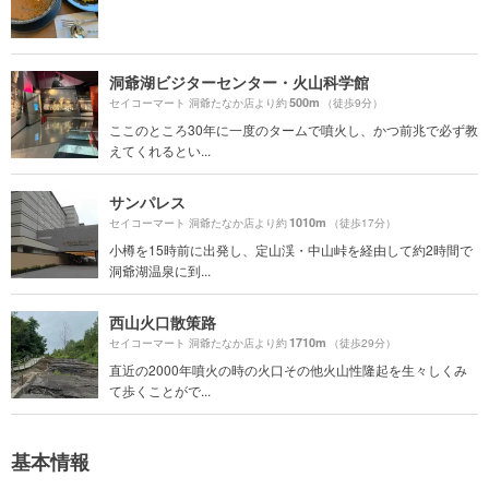
洞爺湖ビジターセンター・火山科学館
500m
セイコーマート 洞爺たなか店より約
（徒歩9分）
ここのところ30年に一度のタームで噴火し、かつ前兆で必ず教
えてくれるとい...
サンパレス
1010m
セイコーマート 洞爺たなか店より約
（徒歩17分）
小樽を15時前に出発し、定山渓・中山峠を経由して約2時間で
洞爺湖温泉に到...
西山火口散策路
1710m
セイコーマート 洞爺たなか店より約
（徒歩29分）
直近の2000年噴火の時の火口その他火山性隆起を生々しくみ
て歩くことがで...
基本情報