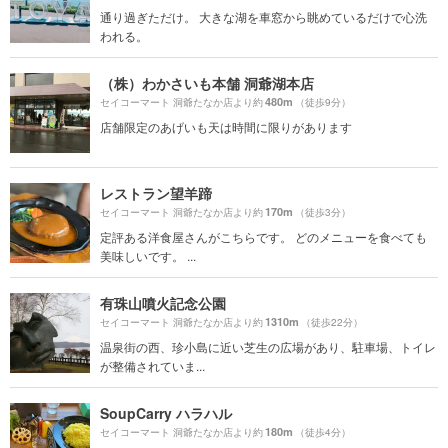
通り過ぎただけ。 大きな湖を車窓から眺めているだけで心洗
われる。
（株）わかさいも本舗 洞爺湖本店
480m
セイコーマート 洞爺たなか店より約
（徒歩9分）
店舗限定のあげいも天は時間に限りがあります
レストラン望羊蹄
170m
セイコーマート 洞爺たなか店より約
（徒歩3分）
定評ある洋食屋さんがこちらです。 どのメニューを食べても
美味しいです。 ...
有珠山噴火記念公園
1310m
セイコーマート 洞爺たなか店より約
（徒歩22分）
温泉街の西、珍小島に近い芝生の広場があり、駐車場、トイレ
が整備されていま...
SoupCarry ハラハル
180m
セイコーマート 洞爺たなか店より約
（徒歩4分）