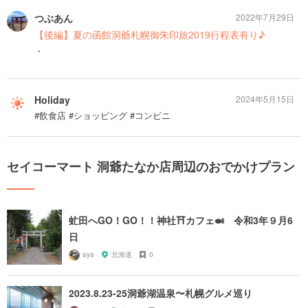
つぶあん
2022年7月29日
【後編】夏の函館洞爺札幌御朱印旅2019行程表有り♪
・
Holiday
2024年5月15日
#飲食店 #ショッピング #コンビニ
セイコーマート 洞爺たなか店周辺のおでかけプラン
虻田へGO！GO！！神社⛩カフェ🍛 令和3年９月6
日
aya
北海道
0
2023.8.23-25洞爺湖温泉〜札幌グルメ巡り