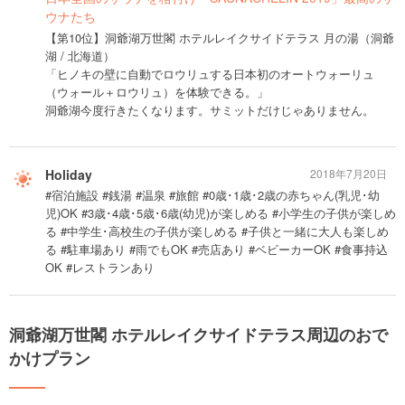
ウナたち
【第10位】洞爺湖万世閣 ホテルレイクサイドテラス 月の湯（洞爺
湖 / 北海道）
「ヒノキの壁に自動でロウリュする日本初のオートウォーリュ
（ウォール＋ロウリュ）を体験できる。」
洞爺湖今度行きたくなります。サミットだけじゃありません。
Holiday
2018年7月20日
#宿泊施設 #銭湯 #温泉 #旅館 #0歳･1歳･2歳の赤ちゃん(乳児･幼
児)OK #3歳･4歳･5歳･6歳(幼児)が楽しめる #小学生の子供が楽しめ
る #中学生･高校生の子供が楽しめる #子供と一緒に大人も楽しめ
る #駐車場あり #雨でもOK #売店あり #ベビーカーOK #食事持込
OK #レストランあり
洞爺湖万世閣 ホテルレイクサイドテラス周辺のおで
かけプラン