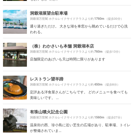
洞爺湖展望台駐車場
1760m
洞爺湖万世閣 ホテルレイクサイドテラスより約
（徒歩30分）
通り過ぎただけ。 大きな湖を車窓から眺めているだけで心洗
われる。
（株）わかさいも本舗 洞爺湖本店
760m
洞爺湖万世閣 ホテルレイクサイドテラスより約
（徒歩13分）
店舗限定のあげいも天は時間に限りがあります
レストラン望羊蹄
450m
洞爺湖万世閣 ホテルレイクサイドテラスより約
（徒歩8分）
定評ある洋食屋さんがこちらです。 どのメニューを食べても
美味しいです。 ...
有珠山噴火記念公園
1560m
洞爺湖万世閣 ホテルレイクサイドテラスより約
（徒歩27分）
温泉街の西、珍小島に近い芝生の広場があり、駐車場、トイレ
が整備されていま...