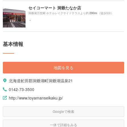
セイコーマート 洞爺たなか店
290m
洞爺湖万世閣 ホテルレイクサイドテラスより約
（徒歩5分）
・
基本情報
地図を見る
北海道虻田郡洞爺湖町洞爺湖温泉21
0142-73-3500
http://www.toyamanseikaku.jp/
Googleで検索
一休で詳細をみる