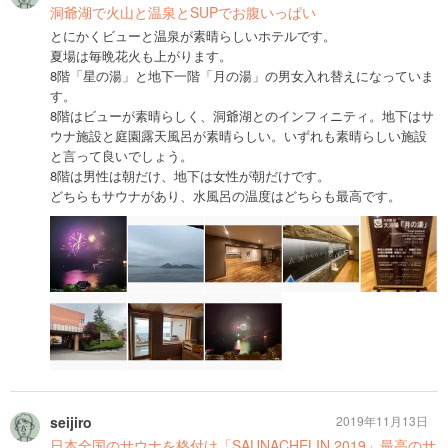
洞爺湖で火山と温泉とSUPでお腹いっぱい
とにかくビューと温泉が素晴らしいホテルです。
夏場は毎晩花火も上がります。
8階「星の湯」と地下一階「月の湯」の男女入れ替えになっていま
す。
8階はビューが素晴らしく、洞爺湖とのインフィニティ。地下はサ
ウナ施設と庭園露天風呂が素晴らしい。いずれも素晴らしい施設
と言って良いでしょう。
8階は男性は朝だけ、地下は女性が朝だけです。
どちらもサウナがあり、水風呂の温度はどちらも最高です。
seijiro
2019年11月13日
日本全国のサウナを格付け「SAUNACHELIN 2019」最高のサ