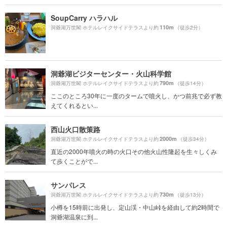
SoupCarry ハラハル
110m
洞爺湖万世閣 ホテルレイクサイドテラスより約
（徒歩2分）
洞爺湖ビジターセンター・火山科学館
790m
洞爺湖万世閣 ホテルレイクサイドテラスより約
（徒歩14分）
ここのところ30年に一度のタームで噴火し、かつ前兆で必ず教
えてくれるとい...
西山火口散策路
2000m
洞爺湖万世閣 ホテルレイクサイドテラスより約
（徒歩34分）
直近の2000年噴火の時の火口その他火山性隆起を生々しくみ
て歩くことがで...
サンパレス
730m
洞爺湖万世閣 ホテルレイクサイドテラスより約
（徒歩13分）
小樽を15時前に出発し、定山渓・中山峠を経由して約2時間で
洞爺湖温泉に到...