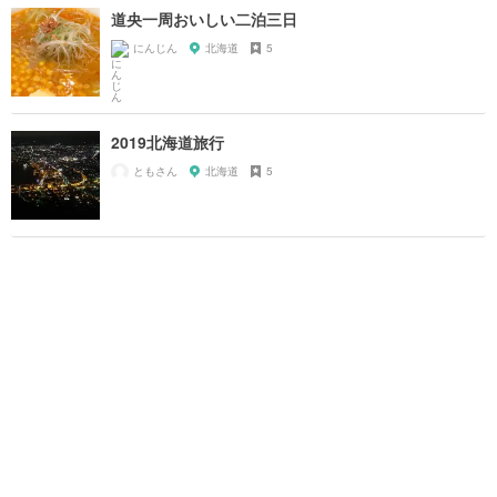
道央一周おいしい二泊三日
にんじん
北海道
5
2019北海道旅行
ともさん
北海道
5