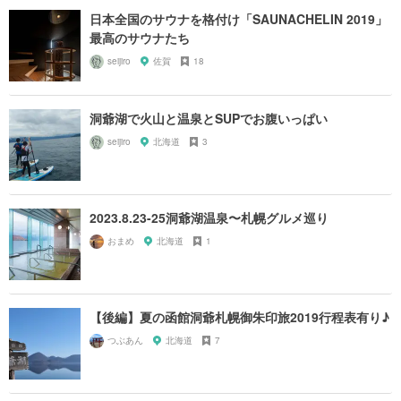
日本全国のサウナを格付け「SAUNACHELIN 2019」
最高のサウナたち
seijiro
佐賀
18
洞爺湖で火山と温泉とSUPでお腹いっぱい
seijiro
北海道
3
2023.8.23-25洞爺湖温泉〜札幌グルメ巡り
おまめ
北海道
1
【後編】夏の函館洞爺札幌御朱印旅2019行程表有り♪
つぶあん
北海道
7