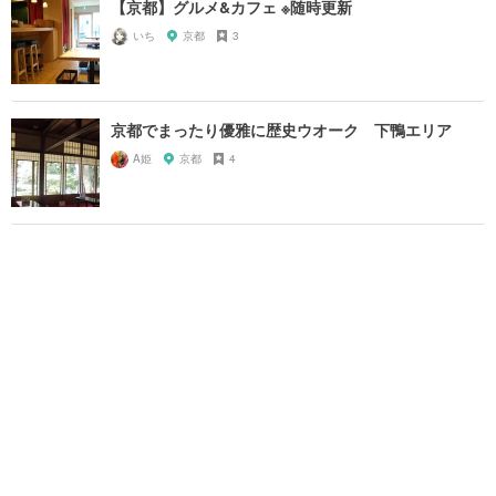
【京都】グルメ&カフェ ※随時更新
いち
京都
3
京都でまったり優雅に歴史ウオーク 下鴨エリア
A姫
京都
4