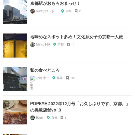
京都駅がおもろおまっせ！
関西が好っきゃねん
京都
2
地味めなスポット多め！文化系女子の京都一人旅
Matsu360
京都
11
私の食べどころ
小柳 恵一
福岡
128
POPEYE 2022年12月号「お久しぶりです、京都。」
の掲載店舗vol.3
Ikkun
京都
6