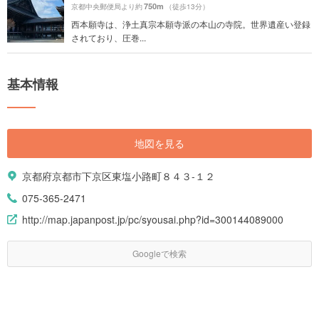
750m
京都中央郵便局より約
（徒歩13分）
西本願寺は、浄土真宗本願寺派の本山の寺院。世界遺産い登録
されており、圧巻...
基本情報
地図を見る
京都府京都市下京区東塩小路町８４３-１２
075-365-2471
http://map.japanpost.jp/pc/syousai.php?id=300144089000
Googleで検索