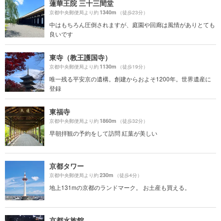
蓮華王院 三十三間堂
1340m
京都中央郵便局より約
（徒歩23分）
中はもちろん圧倒されますが、庭園や回廊は風情がありとても
良いです
東寺（教王護国寺）
1130m
京都中央郵便局より約
（徒歩19分）
唯一残る平安京の遺構。創建からおよそ1200年。世界遺産に
登録
東福寺
1860m
京都中央郵便局より約
（徒歩32分）
早朝拝観の予約をして訪問 紅葉が美しい
京都タワー
230m
京都中央郵便局より約
（徒歩4分）
地上131mの京都のランドマーク。 お土産も買える。
京都水族館