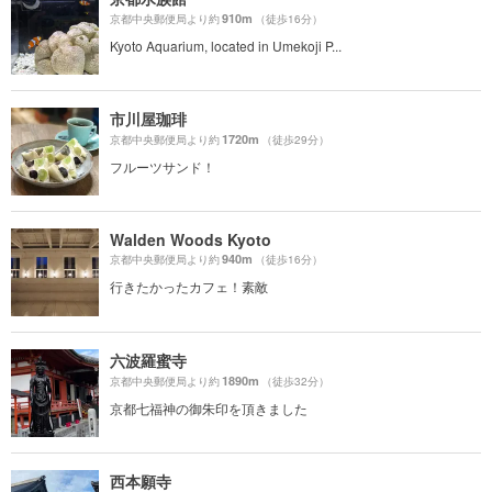
910m
京都中央郵便局より約
（徒歩16分）
Kyoto Aquarium, located in Umekoji P...
市川屋珈琲
1720m
京都中央郵便局より約
（徒歩29分）
フルーツサンド！
Walden Woods Kyoto
940m
京都中央郵便局より約
（徒歩16分）
行きたかったカフェ！素敵
六波羅蜜寺
1890m
京都中央郵便局より約
（徒歩32分）
京都七福神の御朱印を頂きました
西本願寺