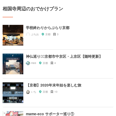
相国寺周辺のおでかけプラン
学校終わりからぶらり京都
ぶちお
京都
3
神仏巡り❁⃘京都市中京区・上京区【随時更新】
mee
京都
4
【京都】2020年末年始を楽しむ旅
いち
京都
10
mame-eco サポーター巡り①