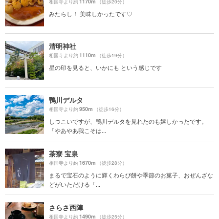
1170m
相国寺より約
（徒歩20分）
みたらし！ 美味しかったです♡
清明神社
1110m
相国寺より約
（徒歩19分）
星の印を見ると、いかにも という感じです
鴨川デルタ
950m
相国寺より約
（徒歩16分）
しつこいですが、鴨川デルタを見れたのも嬉しかったです。
「やあやあ我こそは...
茶寮 宝泉
1670m
相国寺より約
（徒歩28分）
まるで宝石のように輝くわらび餅や季節のお菓子、おぜんざな
どがいただける「...
さらさ西陣
1490m
相国寺より約
（徒歩25分）