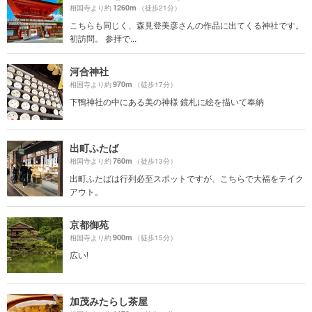
1260m
相国寺より約
（徒歩21分）
こちらも同じく、森見登美彦さんの作品に出てくる神社です。
初訪問。 参拝で...
河合神社
970m
相国寺より約
（徒歩17分）
下鴨神社の中にある美の神様 鏡札に絵を描いて奉納
出町ふたば
760m
相国寺より約
（徒歩13分）
出町ふたばは行列必至スポットですが、こちらで大福をテイク
アウト。
京都御苑
900m
相国寺より約
（徒歩15分）
広い!
加茂みたらし茶屋