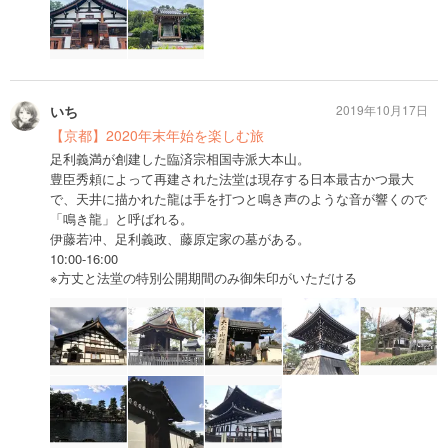
いち
2019年10月17日
【京都】2020年末年始を楽しむ旅
足利義満が創建した臨済宗相国寺派大本山。
豊臣秀頼によって再建された法堂は現存する日本最古かつ最大
で、天井に描かれた龍は手を打つと鳴き声のような音が響くので
「鳴き龍」と呼ばれる。
伊藤若冲、足利義政、藤原定家の墓がある。
10:00-16:00
※方丈と法堂の特別公開期間のみ御朱印がいただける