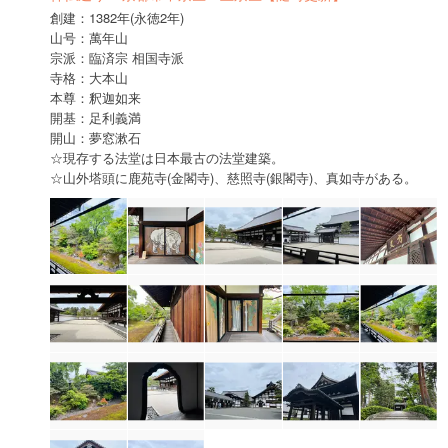
創建：1382年(永徳2年)
山号：萬年山
宗派：臨済宗 相国寺派
寺格：大本山
本尊：釈迦如来
開基：足利義満
開山：夢窓漱石
☆現存する法堂は日本最古の法堂建築。
☆山外塔頭に鹿苑寺(金閣寺)、慈照寺(銀閣寺)、真如寺がある。