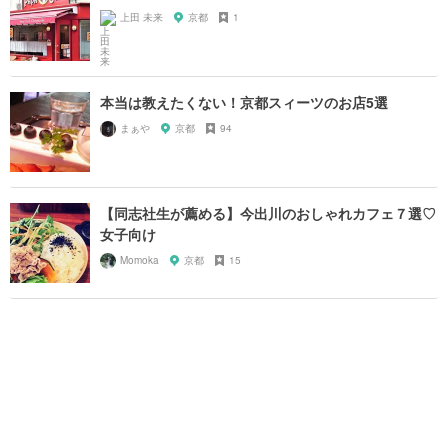
上田 未来
京都
1
本当は教えたくない！京都スィーツのお店5選
まぁや
京都
94
【同志社生が薦める】今出川のおしゃれカフェ７選♡
女子向け
Momoka
京都
15