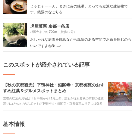
じゃじゃーーん。まさに昔の銭湯。とっても立派な建築物で
す。銭湯のなごりを...
虎屋菓寮 京都一条店
700m
相国寺より約
（徒歩12分）
おしゃれな庭園を眺めながら風情のある空間でお茶を飲むのも
いいですよね🍵 𓈒𓂂𓏸
このスポットが紹介されている記事
【秋の京都観光】下鴨神社・銀閣寺・京都御苑のおす
すめ紅葉＆グルメスポットまとめ
京都の紅葉の見頃は11月中旬から12月上旬。誰もが憧れる秋の京都の紅葉
巡りにぴったりのスポットが下鴨神社・銀閣寺・京都御苑エリアには数多
く存在します。今回は紅葉と食、芸術の秋をそれぞれ楽しめるスポットを
厳選してご紹介します。
基本情報