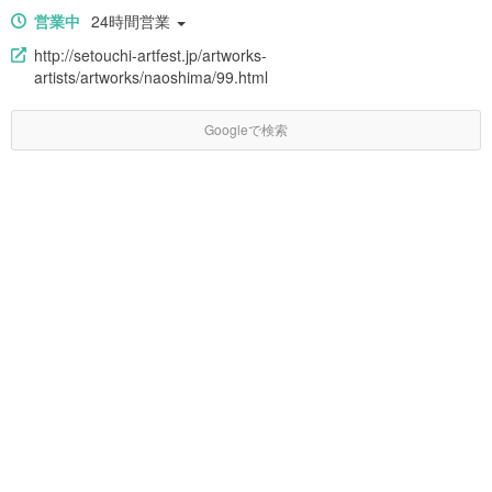
営業中
24時間営業
http://setouchi-artfest.jp/artworks-
artists/artworks/naoshima/99.html
Googleで検索