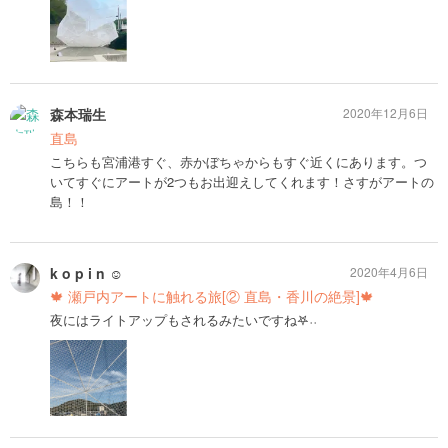
森本瑞生
2020年12月6日
直島
こちらも宮浦港すぐ、赤かぼちゃからもすぐ近くにあります。つ
いてすぐにアートが2つもお出迎えしてくれます！さすがアートの
島！！
k o p i n ☺︎
2020年4月6日
🍁 瀬戸内アートに触れる旅[② 直島・香川の絶景]🍁
夜にはライトアップもされるみたいですね𖤐˒˒