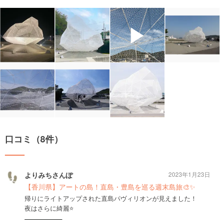
▶
口コミ（8件）
よりみちさんぽ
2023年1月23日
【香川県】アートの島！直島・豊島を巡る週末島旅🎨✨
帰りにライトアップされた直島パヴィリオンが見えました！
夜はさらに綺麗⭐️