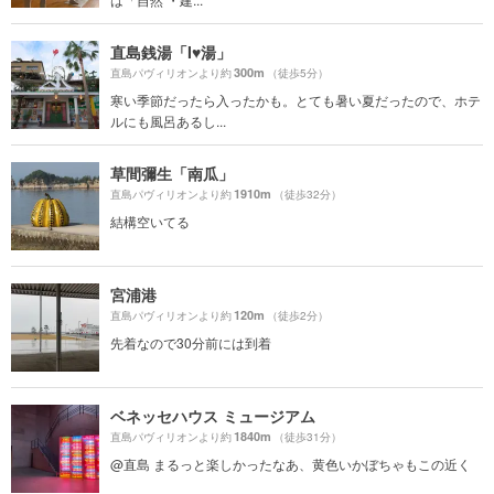
直島銭湯「I♥湯」
300m
直島パヴィリオンより約
（徒歩5分）
寒い季節だったら入ったかも。とても暑い夏だったので、ホテ
ルにも風呂あるし...
草間彌生「南瓜」
1910m
直島パヴィリオンより約
（徒歩32分）
結構空いてる
宮浦港
120m
直島パヴィリオンより約
（徒歩2分）
先着なので30分前には到着
ベネッセハウス ミュージアム
1840m
直島パヴィリオンより約
（徒歩31分）
@直島 まるっと楽しかったなあ、黄色いかぼちゃもこの近く