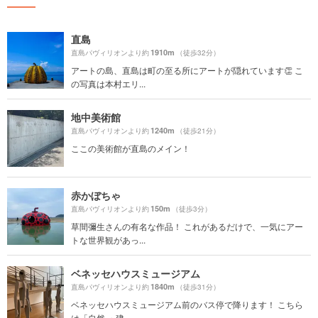
直島
1910m
直島パヴィリオンより約
（徒歩32分）
アートの島、直島は町の至る所にアートが隠れています👏 こ
の写真は本村エリ...
地中美術館
1240m
直島パヴィリオンより約
（徒歩21分）
ここの美術館が直島のメイン！
赤かぼちゃ
150m
直島パヴィリオンより約
（徒歩3分）
草間彌生さんの有名な作品！ これがあるだけで、一気にアー
トな世界観があっ...
ベネッセハウスミュージアム
1840m
直島パヴィリオンより約
（徒歩31分）
ベネッセハウスミュージアム前のバス停で降ります！ こちら
は「自然 ・建...