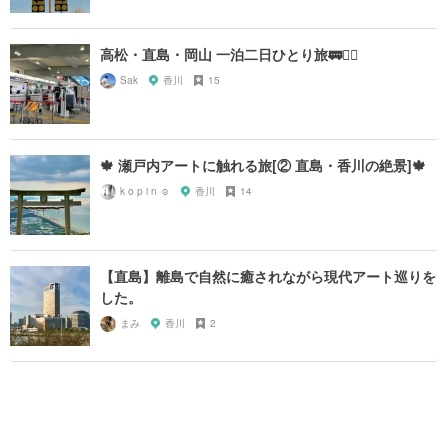
高松・直島・岡山 一泊二日ひとり旅🚃🚴‍♂️
Sak
香川
15
🍁 瀬戸内アートに触れる旅[② 直島・香川の絶景]🍁
k o p i n ☺︎
香川
14
【直島】離島で自然に癒されながら現代アート巡りを
した。
まみ
香川
2