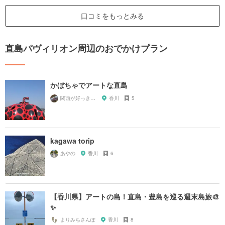
口コミをもっとみる
直島パヴィリオン周辺のおでかけプラン
かぼちゃでアートな直島
関西が好っきゃねん
香川
5
kagawa torip
あやの
香川
6
【香川県】アートの島！直島・豊島を巡る週末島旅🎨
✨
よりみちさんぽ
香川
8