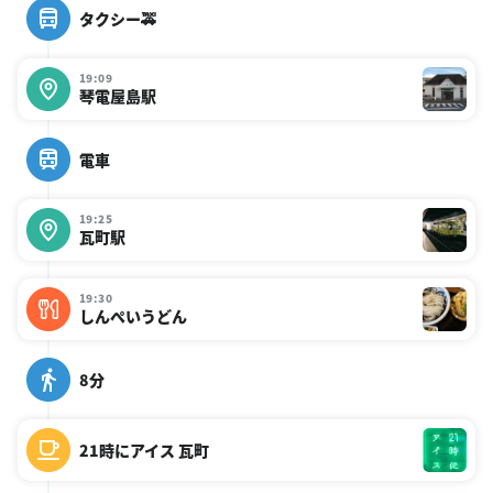
タクシー🚕
19:09
琴電屋島駅
電車
19:25
瓦町駅
19:30
しんぺいうどん
8分
21時にアイス 瓦町