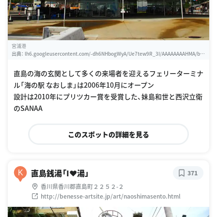
宮浦港
出典：
lh6.googleusercontent.com/-dh6NHbogWyA/Ue7tew9R_3I/AAAAAAAAHMA/bfz
3JP9WTZA/w460-h310-k
直島の海の玄関として多くの来場者を迎えるフェリーターミナ
ル「海の駅 なおしま」は2006年10月にオープン
設計は2010年にプリツカー賞を受賞した、妹島和世と西沢立衛
のSANAA
このスポットの詳細を見る
直島銭湯「I♥湯」
K
371
香川県香川郡直島町２２５２-２
http://benesse-artsite.jp/art/naoshimasento.html