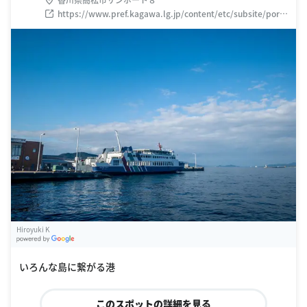
https://www.pref.kagawa.lg.jp/content/etc/subsite/port_
takamatsu/kaisou1st1/index.shtml
Hiroyuki K
G
oogle Places
いろんな島に繋がる港
このスポットの詳細を見る