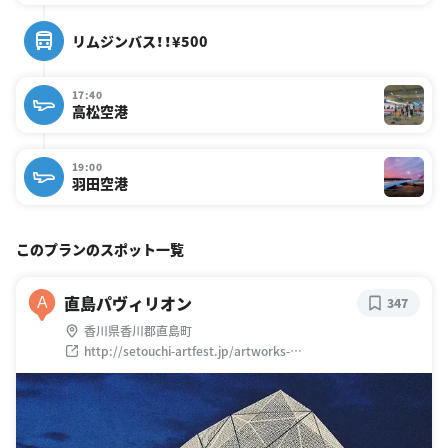
リムジンバス！！¥500
17:40
高松空港
19:00
羽田空港
このプランのスポット一覧
直島パヴィリオン
A
347
香川県香川郡直島町
http://setouchi-artfest.jp/artworks-
artists/artworks/naoshima/99.html