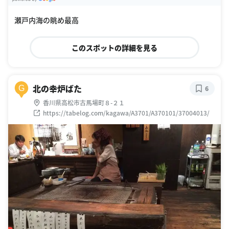
G
oogle Places
瀬戸内海の眺め最高
このスポットの詳細を見る
北の幸炉ばた
G
6
香川県高松市古馬場町８-２１
https://tabelog.com/kagawa/A3701/A370101/37004013/