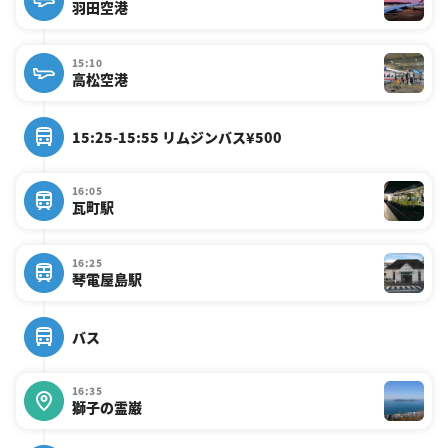
羽田空港
15:10
高松空港
15:25-15:55 リムジンバス¥500
16:05
瓦町駅
16:25
琴電屋島駅
バス
16:35
獅子の霊巌