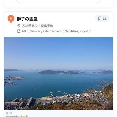
獅子の霊巌
F
36
香川県高松市屋島東町
http://www.yashima-navi.jp/facilities/?spot=1
RUMI