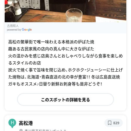
古用和人
G
oogle Places
高松の繁華街で唯一味わえる本格派の炉ばた焼
趣ある古民家風の店内の真ん中に大きな炉ばた
火の温かみを感じ店員さんとおしゃべりしながら食事を楽しめ
るスタイルのお店
炭火で焼く事で旨味を閉じ込め、ホクホク・ジューシーに仕上げ
た焼物は、北海道・青森直送の北の幸が豊富！！ 冬は広島直送焼
ガキもオススメ♪日替り新鮮お刺身等も是非どうぞ！
このスポットの詳細を見る
高松港
H
829
香川県高松市サンポート８