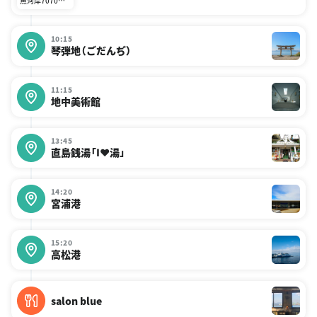
魚河岸7070オ
ーシャンビュー
10:15
琴弾地（ごだんぢ）
11:15
地中美術館
13:45
直島銭湯「I♥湯」
14:20
宮浦港
15:20
高松港
salon blue