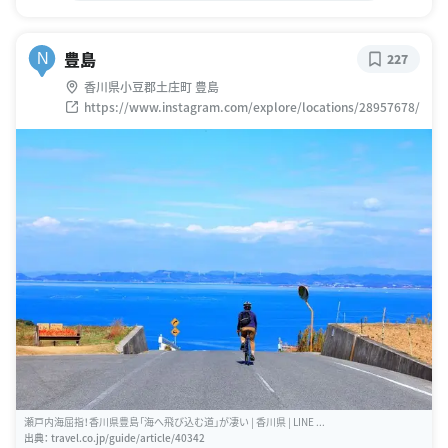
豊島
N
227
香川県小豆郡土庄町 豊島
https://www.instagram.com/explore/locations/28957678/
瀬戸内海屈指！香川県豊島「海へ飛び込む道」が凄い | 香川県 | LINE ...
出典：
travel.co.jp/guide/article/40342