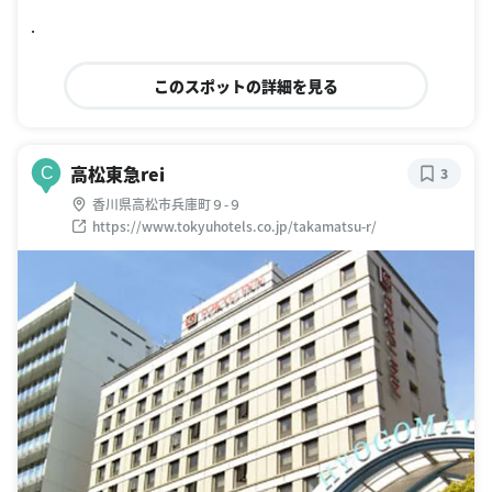
oogle Places
.
このスポットの詳細を見る
高松東急rei
C
3
香川県高松市兵庫町９-９
https://www.tokyuhotels.co.jp/takamatsu-r/