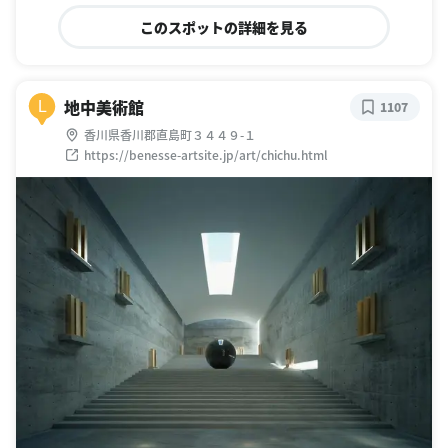
このスポットの詳細を見る
地中美術館
L
1107
香川県香川郡直島町３４４９-１
https://benesse-artsite.jp/art/chichu.html