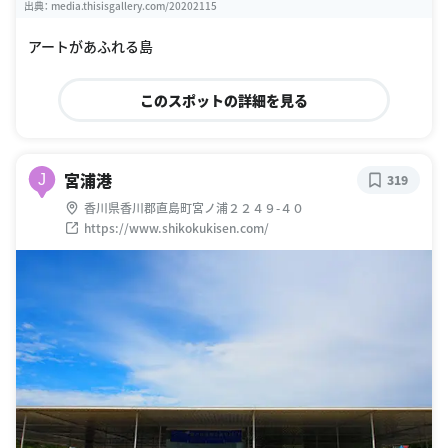
出典：
media.thisisgallery.com/20202115
アートがあふれる島
このスポットの詳細を見る
宮浦港
J
319
香川県香川郡直島町宮ノ浦２２４９-４０
https://www.shikokukisen.com/