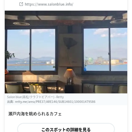
https://www.salonblue.info/
Salon blue(高松/クラフトビアバー) - Retty
出典：
retty.me/area/PRE37/ARE146/SUB14601/100001479586
瀬戸内海を眺められるカフェ
このスポットの詳細を見る