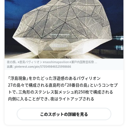
夜の顔。#直島パヴィリオン #naoshimapavilion #瀬戸内国際芸術祭 ...
出典：
pinterest.com/pin/570549846525998666
「浮島現象」をかたどった浮遊感のあるパヴィリオン
27の島々で構成される直島町の「28番目の島」というコンセプ
トで、三角形のステンレス製メッシュ約250枚で構成される
内側に入ることができ、夜はライトアップされる
このスポットの詳細を見る