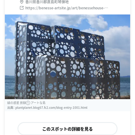
香川県香川郡直島町琴弾地
https://benesse-artsite.jp/art/benessehouse-
museum.html
緑の惑星 旅録① アートな島
出典：
plantplanet.blog67.fc2.com/blog-entry-1001.html
このスポットの詳細を見る