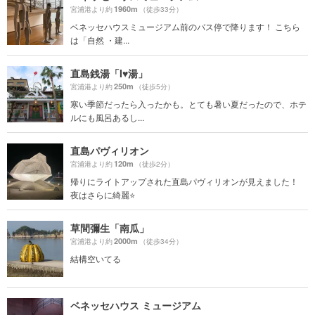
1960m
宮浦港より約
（徒歩33分）
ベネッセハウスミュージアム前のバス停で降ります！ こちら
は「自然 ・建...
直島銭湯「I♥湯」
250m
宮浦港より約
（徒歩5分）
寒い季節だったら入ったかも。とても暑い夏だったので、ホテ
ルにも風呂あるし...
直島パヴィリオン
120m
宮浦港より約
（徒歩2分）
帰りにライトアップされた直島パヴィリオンが見えました！
夜はさらに綺麗⭐️
草間彌生「南瓜」
2000m
宮浦港より約
（徒歩34分）
結構空いてる
ベネッセハウス ミュージアム