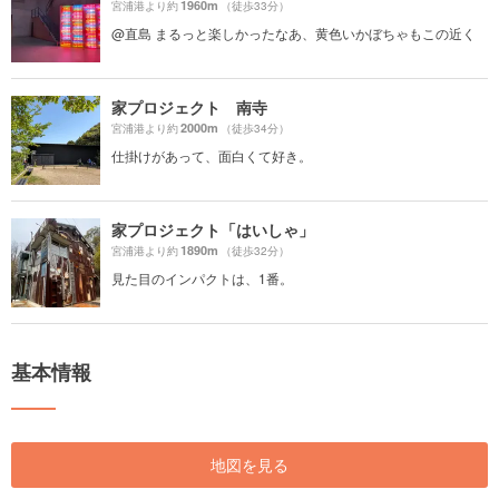
1960m
宮浦港より約
（徒歩33分）
@直島 まるっと楽しかったなあ、黄色いかぼちゃもこの近く
家プロジェクト 南寺
2000m
宮浦港より約
（徒歩34分）
仕掛けがあって、面白くて好き。
家プロジェクト「はいしゃ」
1890m
宮浦港より約
（徒歩32分）
見た目のインパクトは、1番。
基本情報
地図を見る