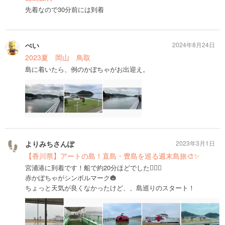
先着なので30分前には到着
ぺい
2024年8月24日
2023夏 岡山 鳥取
島に着いたら、例のかぼちゃがお出迎え。
よりみちさんぽ
2023年3月1日
【香川県】アートの島！直島・豊島を巡る週末島旅🎨✨
宮浦港に到着です！船で約20分ほどでした🙆🏻‍♀️
赤かぼちゃがシンボルマーク🎃
ちょっと天気が良くなかったけど、、島巡りのスタート！