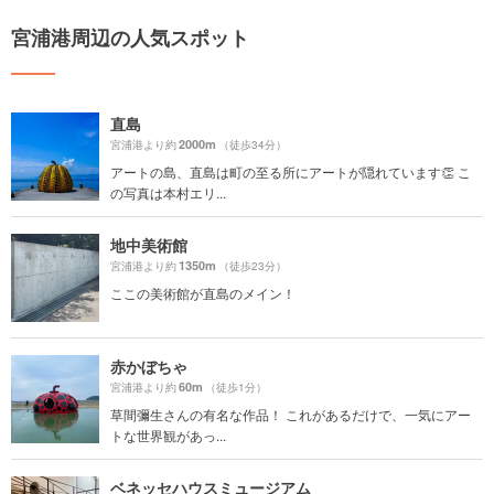
宮浦港周辺の人気スポット
直島
2000m
宮浦港より約
（徒歩34分）
アートの島、直島は町の至る所にアートが隠れています👏 こ
の写真は本村エリ...
地中美術館
1350m
宮浦港より約
（徒歩23分）
ここの美術館が直島のメイン！
赤かぼちゃ
60m
宮浦港より約
（徒歩1分）
草間彌生さんの有名な作品！ これがあるだけで、一気にアー
トな世界観があっ...
ベネッセハウスミュージアム