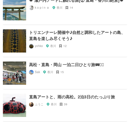
🍁 瀬戸内アートに触れる旅[② 直島・香川の絶景]🍁
k o p i n ☺︎
香川
14
トリエンナーレ開催中♪自然と調和したアートの島、
直島を楽しみ尽くそう♪
yohko
香川
12
高松・直島・岡山 一泊二日ひとり旅🚃🚴‍♂️
Sak
香川
15
直島アートと、雨の高松。2泊3日のたっぷり旅
ふうこ
香川
39