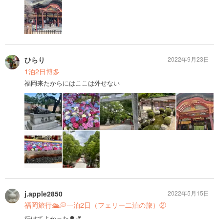
ひらり
2022年9月23日
1泊2日博多
福岡来たからにはここは外せない
j.apple2850
2022年5月15日
福岡旅行🛳💭一泊2日（フェリー二泊の旅）②
行けてよかった🌳💕