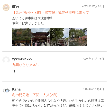
ぽぉ
2024年12月18日
【九州 福岡〜 別府・湯布院】観光列車🚃に乗って
あいにく御本殿は大改修中💦
仮殿にお参りしました
zykmz2hkkv
2024年11月26日
九州ひとり旅🚗³₃
⛩
Kana
2024年11月4日
冬の門司港・下関一人旅(2月)
朝イチできたので外国人も少なく快適。だがしかしこの時期は工
事中で本殿は見れず。2/17だったけど、飛梅だけはポツリと咲い