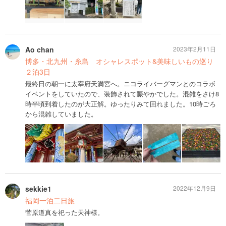
Ao chan
2023年2月11日
博多・北九州・糸島 オシャレスポット&美味しいもの巡り
２泊3日
最終日の朝一に太宰府天満宮へ。ニコライバーグマンとのコラボ
イベントをしていたので、装飾されて賑やかでした。混雑をさけ8
時半頃到着したのが大正解。ゆったりみて回れました。10時ごろ
から混雑していました。
sekkie1
2022年12月9日
福岡一泊二日旅
菅原道真を祀った天神様。