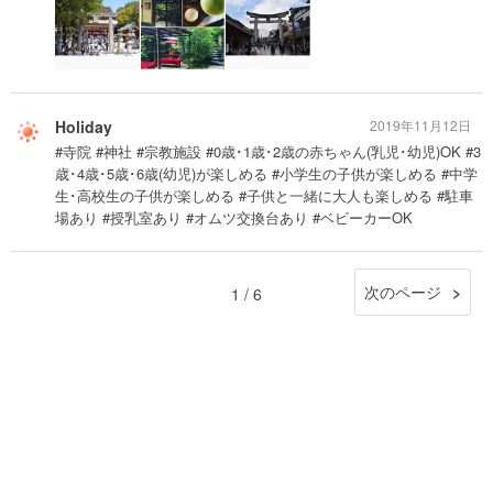
Holiday
2019年11月12日
#寺院 #神社 #宗教施設 #0歳･1歳･2歳の赤ちゃん(乳児･幼児)OK #3
歳･4歳･5歳･6歳(幼児)が楽しめる #小学生の子供が楽しめる #中学
生･高校生の子供が楽しめる #子供と一緒に大人も楽しめる #駐車
場あり #授乳室あり #オムツ交換台あり #ベビーカーOK
次のページ
1 / 6