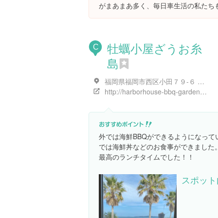
がまあまあ多く、毎日車生活の私たち
牡蠣小屋ざうお糸
C
島
福岡県福岡市西区小田７９-６ ざうお本店内
http://harborhouse-bbq-garden.com/information/397/
外では海鮮BBQができるようになって
では海鮮丼などのお食事ができました
最高のランチタイムでした！！
スポット