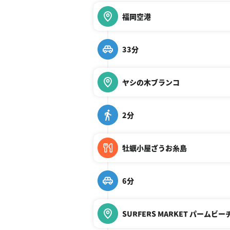
福岡空港
33分
ヤシの木ブランコ
2分
牡蠣小屋ざうお糸島
6分
SURFERS MARKET パーム