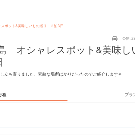
スポット&美味しいもの巡り ２泊3日
公開: 23
島 オシャレスポット&美味し
日
し立ち寄りました。素敵な場所ばかりだったのでご紹介します✳︎
行程
プラ