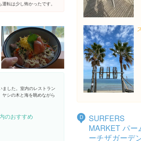
も運転は少し怖かったです。
いました。室内のレストラン
。ヤシの木と海を眺めながら
内のおすすめ
SURFERS
D
MARKET パ
ーチザガーデ