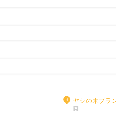
ヤシの木ブラ
B