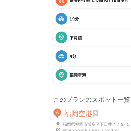
博多担々麺 とり田 KITTE博多店
19分
下月隈
4分
福岡空港
このプランのスポット一覧
福岡空港
A
福岡県福岡市博多区下臼井７７８-１
https://www.fukuoka-airport.jp/