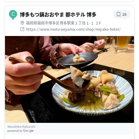
博多もつ鍋おおやま 都ホテル 博多
C
26
福岡県福岡市博多区博多駅東２丁目１-１ ２F
https://www.motu-ooyama.com/shop/miyako-hotel/
Masahiko Nakaishi
G
oogle Places