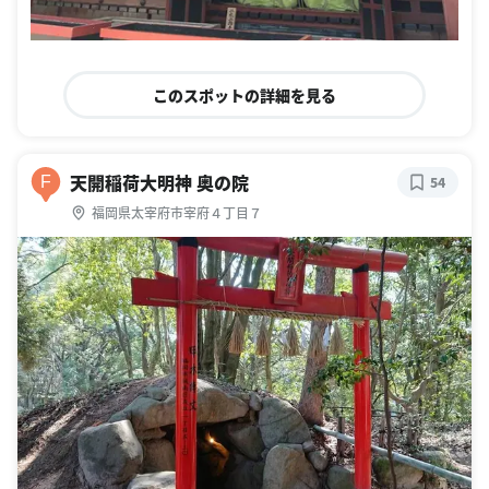
このスポットの詳細を見る
天開稲荷大明神 奥の院
F
54
福岡県太宰府市宰府４丁目７