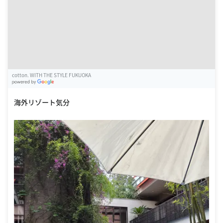
cotton. WITH THE STYLE FUKUOKA
G
oogle Places
海外リゾート気分