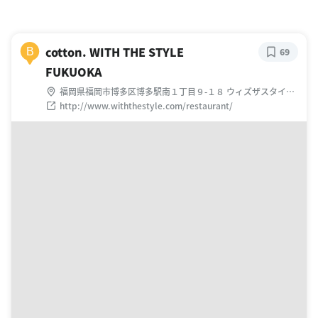
cotton. WITH THE STYLE
B
69
FUKUOKA
福岡県福岡市博多区博多駅南１丁目９-１８ ウィズザスタイル
フクオカ 1F
http://www.withthestyle.com/restaurant/