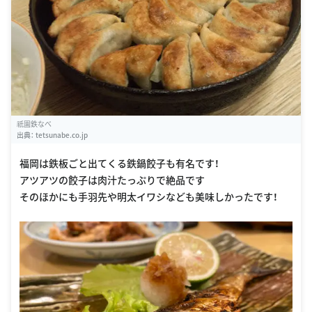
祇園鉄なべ
出典：
tetsunabe.co.jp
福岡は鉄板ごと出てくる鉄鍋餃子も有名です！
アツアツの餃子は肉汁たっぷりで絶品です
そのほかにも手羽先や明太イワシなども美味しかったです！