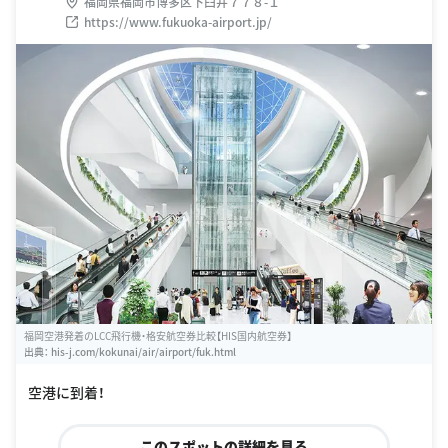
福岡県福岡市博多区下臼井７７８-１
https://www.fukuoka-airport.jp/
福岡空港発着のLCC飛行機・格安航空券比較【HIS国内航空券】
出典：
his-j.com/kokunai/air/airport/fuk.html
空港に到着！
このスポットの詳細を見る