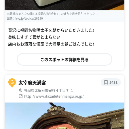
元祖博多めんたい重』は福岡名物「明太子」の魅力を最大限引き出した ...
出典：
favy.jp/topics/26350
贅沢に福岡名物明太子を朝からいただきました！
美味しすぎて箸がとまらない
店内もお洒落な個室で大満足の朝ごはんでした！
このスポットの詳細を見る
太宰府天満宮
G
5431
福岡県太宰府市宰府４丁目７-１
http://www.dazaifutenmangu.or.jp/