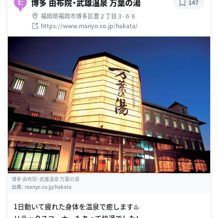
博多 由布院・武雄温泉 万葉の湯
E
147
福岡県福岡市博多区豊２丁目３-６６
https://www.manyo.co.jp/hakata/
博多 由布院・武雄温泉 万葉の湯
出典：
manyo.co.jp/hakata
1日動いて疲れた身体を温泉で癒します♨️
リラックスコーナーもあって快適でした！