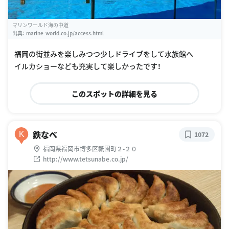
マリンワールド海の中道
出典：
marine-world.co.jp/access.html
福岡の街並みを楽しみつつ少しドライブをして水族館へ
イルカショーなども充実して楽しかったです！
このスポットの詳細を見る
鉄なべ
K
1072
福岡県福岡市博多区祇園町２-２０
http://www.tetsunabe.co.jp/