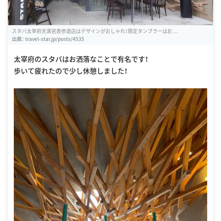
スタバ太宰府天満宮表参道店はデザインがおしゃれ！限定タンブラーはお ...
出典：
travel-star.jp/posts/4535
太宰府のスタバはお洒落なことで有名です！
歩いて疲れたので少し休憩しました！