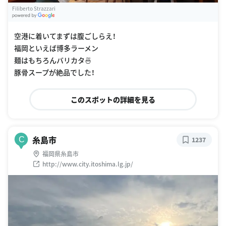
Filiberto Strazzari
G
oogle Places
空港に着いてまずは腹ごしらえ！
福岡といえば博多ラーメン
麺はもちろんバリカタ🍜
豚骨スープが絶品でした！
このスポットの詳細を見る
糸島市
C
1237
福岡県糸島市
http://www.city.itoshima.lg.jp/