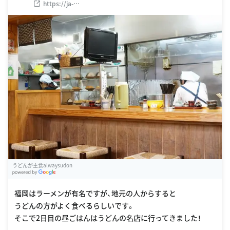
https://ja-
jp.facebook.com/pages/%E8%91%89%E9%9A%A0%E3%8
1%86%E3%81%A9%E3%82%93/164331536959825
うどんが主食alwaysudon
G
oogle Places
福岡はラーメンが有名ですが、地元の人からすると
うどんの方がよく食べるらしいです。
そこで2日目の昼ごはんはうどんの名店に行ってきました！