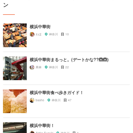
ン
横浜中華街
わほ
神奈川
10
横浜中華街まるっと。(デートかな??🙆🙆)
果林
神奈川
22
横浜中華街食べ歩きガイド！
basho
神奈川
47
横浜中華街！