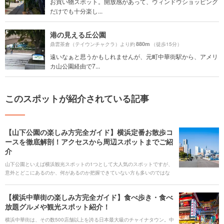
お買い物スポット。開放感があって、ウィンドウショッピング
だけでも十分楽し...
港の見える丘公園
880m
鼎雲茶倉（テイウンチャクラ）より約
（徒歩15分）
遠いなぁと思うかもしれませんが、元町中華街駅から、アメリ
カ山公園経由で7...
このスポットが紹介されている記事
【山下公園の楽しみ方完全ガイド】横浜定番お散歩コ
ースを徹底解剖！アクセスから周辺スポットまでご紹
介
山下公園といえば横浜観光スポットの1つとして大人気のスポットですが、
意外とどこにあるのか、何があるのか把握できていない方も多いのではな
いでしょうか？そんな山下公園のみなとみらいの中での位置関係やアクセ
ス方法、イベント情報や楽しみ方などを詳しくご紹介します。楽しいコン
【横浜中華街の楽しみ方完全ガイド】食べ歩き・食べ
テンツが盛りだくさんなので、今度の週末には山下公園を訪れたくなるこ
放題グルメや観光スポット紹介！
と間違いなしです。 ### 人気のキーワード [keyword_link:山下公園 アクセ
ス|https://haveagood.holiday/articles/1413] [keyword_link:山下公園 ラン
横浜中華街は、その数500店舗以上を誇る日本最大級のチャイナタウン。中
チ|https://haveagood.holiday/articles/1414] [keyword_link:山下公園 駐車