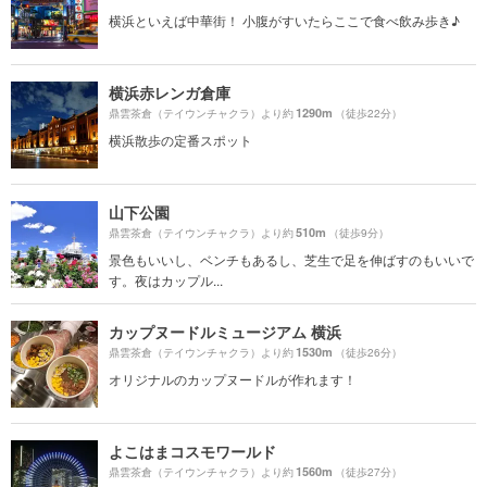
横浜といえば中華街！ 小腹がすいたらここで食べ飲み歩き♪
横浜赤レンガ倉庫
1290m
鼎雲茶倉（テイウンチャクラ）より約
（徒歩22分）
横浜散歩の定番スポット
山下公園
510m
鼎雲茶倉（テイウンチャクラ）より約
（徒歩9分）
景色もいいし、ベンチもあるし、芝生で足を伸ばすのもいいで
す。夜はカップル...
カップヌードルミュージアム 横浜
1530m
鼎雲茶倉（テイウンチャクラ）より約
（徒歩26分）
オリジナルのカップヌードルが作れます！
よこはまコスモワールド
1560m
鼎雲茶倉（テイウンチャクラ）より約
（徒歩27分）