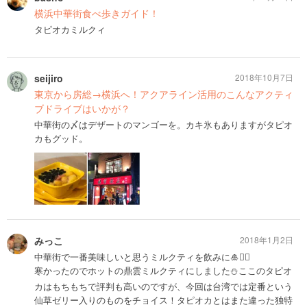
横浜中華街食べ歩きガイド！
タピオカミルクィ
seijiro
2018年10月7日
東京から房総→横浜へ！アクアライン活用のこんなアクティ
ブドライブはいかが？
中華街の〆はデザートのマンゴーを。カキ氷もありますがタピオ
カもグッド。
みっこ
2018年1月2日
中華街で一番美味しいと思うミルクティを飲みに🎍🚶‍♂️
寒かったのでホットの鼎雲ミルクティにしました⛄️ここのタピオ
カはもちもちで評判も高いのですが、今回は台湾では定番という
仙草ゼリー入りのものをチョイス！タピオカとはまた違った独特