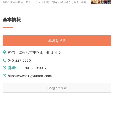
華料理店や雑貨店、アミューズメント施設で賑わう横浜みなとみらいの定
場|https://haveagood.holiday/articles/1415]
番観光スポットです。 中華グルメは豊富な食べ歩きグルメやスイーツには
じまり、オーダー式の中華バイキングや平日お得なランチ、台湾やタイな
どの周辺のアジア諸国の料理店、お土産店などが並びます。 都心から約
基本情報
30〜40分の好立地ということもあり、休日のおでかけはもちろん、仕事終
わりや放課後にも立ち寄れる夜のデートスポットや遊び場としても賑わい
ます。 また、みなとみらいエリアはデートスポットや休日のおでかけの定
番エリアでもあり、周辺には赤レンガ倉庫、大桟橋、横浜マリンタワーな
どの観光スポットが点在しているので1日中飽きることなく楽しむことがで
地図を見る
きます。 今回は、そんな中華街の楽しみ方を紹介していきます。 # 横浜中
華街のおすすめ動画 [youtube:id:2osHtyC5duY]
神奈川県横浜市中区山下町１４６
045-227-5385
営業中
11:00～19:00
http://www.dingyuntea.com/
Googleで検索