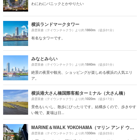
わにわにパニックとかやりたい
横浜ランドマークタワー
1860m
鼎雲茶倉（テイウンチャクラ）より約
（徒歩31分）
有名なタワーです。
みなとみらい
1840m
鼎雲茶倉（テイウンチャクラ）より約
（徒歩31分）
絶景の夜景や観光、ショッピングが楽しめる横浜の人気エリ
ア。
横浜港大さん橋国際客船ターミナル（大さん橋）
1020m
鼎雲茶倉（テイウンチャクラ）より約
（徒歩17分）
景色もいいし、散歩にぴったりです。結構歩くので、歩きやす
い靴で。夏場は日...
MARINE＆WALK YOKOHAMA（マリン アンド ウォーク ヨコハマ）
1330m
鼎雲茶倉（テイウンチャクラ）より約
（徒歩23分）