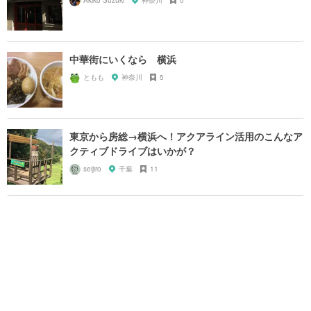
Akiko Suzuki
神奈川
0
中華街にいくなら 横浜
ともも
神奈川
5
東京から房総→横浜へ！アクアライン活用のこんなア
クティブドライブはいかが？
seijiro
千葉
11