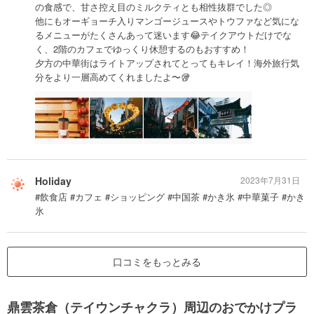
の食感で、甘さ控え目のミルクティとも相性抜群でした◎
他にもオーギョーチ入りマンゴージュースやトウファなど気にな
るメニューがたくさんあって迷います😂テイクアウトだけでな
く、2階のカフェでゆっくり休憩するのもおすすめ！
夕方の中華街はライトアップされてとってもキレイ！海外旅行気
分をより一層高めてくれましたよ〜🥡
Holiday
2023年7月31日
#飲食店 #カフェ #ショッピング #中国茶 #かき氷 #中華菓子 #かき
氷
口コミをもっとみる
鼎雲茶倉（テイウンチャクラ）周辺のおでかけプラ