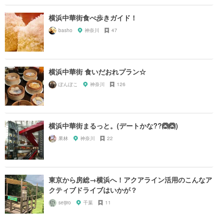
横浜中華街食べ歩きガイド！
basho
神奈川
47
横浜中華街 食いだおれプラン☆
ぽんぽこ
神奈川
126
横浜中華街まるっと。(デートかな??🙆🙆)
果林
神奈川
22
東京から房総→横浜へ！アクアライン活用のこんなア
クティブドライブはいかが？
seijiro
千葉
11