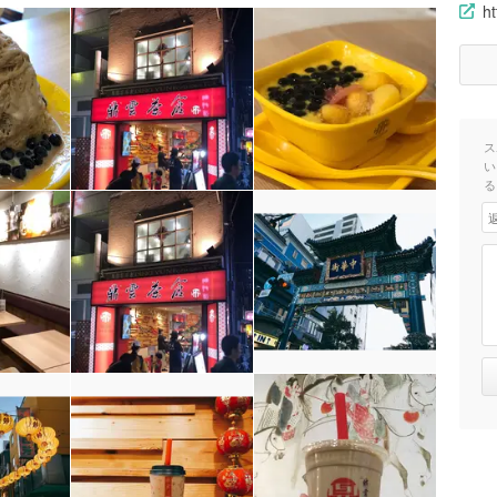
h
ス
い
る