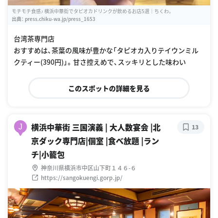
モチモチ食感♪ 横浜中華街でタピオカドリンクが飲めるお店5選｜ちくわ。
出典：
press.chiku-wa.jp/press_1653
台湾茶専門店
おすすめは、茶葉の風味が豊かな「タピオカ入りテイウンミル
クティー(390円)」。甘さ控えめで、スッキリとした味わい
このスポットの詳細を見る
横浜中華街 三国演義 | 大人数宴会 |北
J
13
京ダック専門店|個室 |食べ放題 |ラン
チ|小籠包
神奈川県横浜市中区山下町１４６-６
https://sangokuengi.gorp.jp/