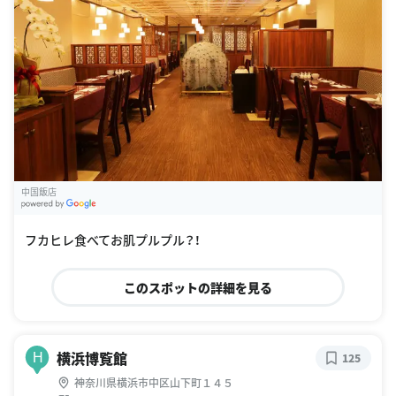
中国飯店
G
oogle Places
フカヒレ食べてお肌プルプル？！
このスポットの詳細を見る
横浜博覧館
H
125
神奈川県横浜市中区山下町１４５