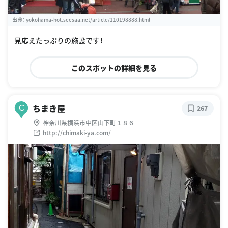
出典：
yokohama-hot.seesaa.net/article/110198888.html
見応えたっぷりの施設です！
このスポットの詳細を見る
ちまき屋
C
267
神奈川県横浜市中区山下町１８６
http://chimaki-ya.com/