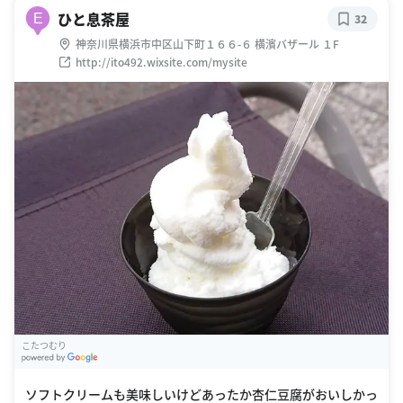
ひと息茶屋
E
32
神奈川県横浜市中区山下町１６６-６ 横濱バザール １F
http://ito492.wixsite.com/mysite
こたつむり
G
oogle Places
ソフトクリームも美味しいけどあったか杏仁豆腐がおいしかっ