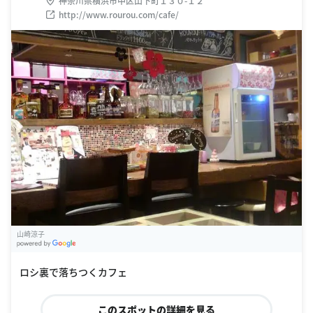
神奈川県横浜市中区山下町１３０-１２
http://www.rourou.com/cafe/
山崎涼子
G
oogle Places
ロシ裏で落ちつくカフェ
このスポットの詳細を見る