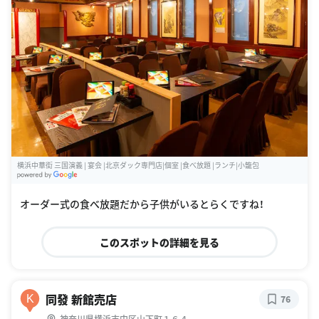
横浜中華街 三国演義 | 宴会 |北京ダック専門店|個室 |食べ放題 |ランチ|小籠包
G
oogle Places
オーダー式の食べ放題だから子供がいるとらくですね！
このスポットの詳細を見る
同發 新館売店
K
76
神奈川県横浜市中区山下町１６４