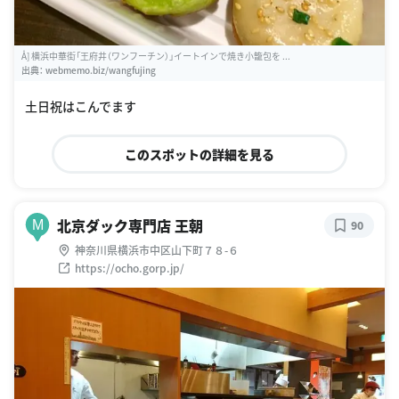
Å] 横浜中華街「王府井（ワンフーチン）」イートインで焼き小籠包を ...
出典：
webmemo.biz/wangfujing
土日祝はこんでます
このスポットの詳細を見る
北京ダック専門店 王朝
M
90
神奈川県横浜市中区山下町７８-６
https://ocho.gorp.jp/