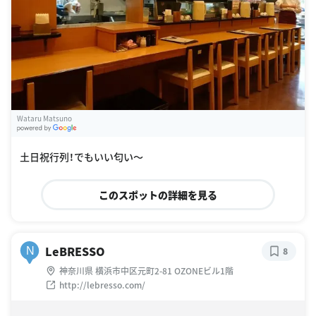
Wataru Matsuno
G
oogle Places
土日祝行列！でもいい匂い〜
このスポットの詳細を見る
LeBRESSO
N
8
神奈川県 横浜市中区元町2-81 OZONEビル1階
http://lebresso.com/