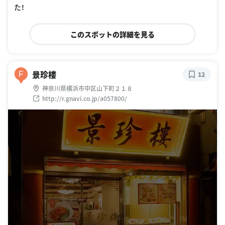
た！
このスポットの詳細を見る
景珍楼
F
12
神奈川県横浜市中区山下町２１８
http://r.gnavi.co.jp/a057800/