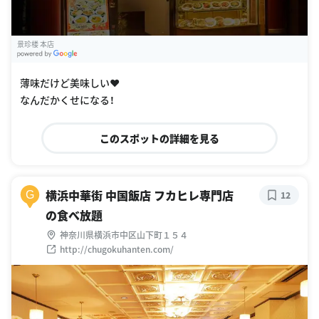
景珍楼 本店
G
oogle Places
薄味だけど美味しい❤️
なんだかくせになる！
このスポットの詳細を見る
横浜中華街 中国飯店 フカヒレ専門店
G
12
の食べ放題
神奈川県横浜市中区山下町１５４
http://chugokuhanten.com/