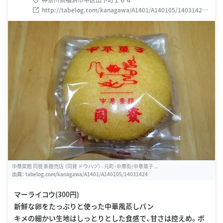
http://tabelog.com/kanagawa/A1401/A140105/14031424/
#title-rstdata
中華菜館 同發 新館売店 （同発 ドウハツ） - 元町・中華街/中華菓子 ...
出典：
tabelog.com/kanagawa/A1401/A140105/14031424
マーライコウ(300円)
新鮮な卵をたっぷりと使った中華風蒸しパン
キメの細かい生地はしっとりとした食感で、甘さは控えめ。ボ