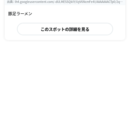
出典：
lh4.googleusercontent.com/-dULMESSQklY/UyV6NcmFe4I/AAAAAAACTp0/2qG
_Qomx_zM/w460-h310-s0/IMG_0851.JPG
豚足ラーメン
このスポットの詳細を見る