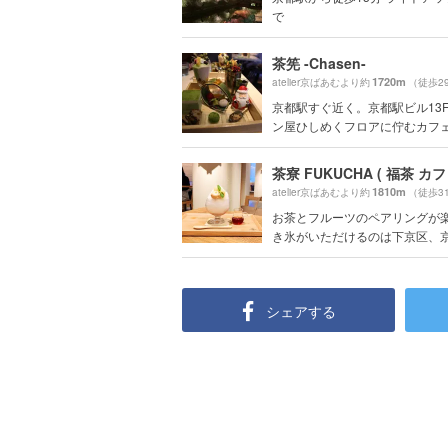
で
茶筅 -Chasen-
1720m
atelier京ばあむより約
（徒歩2
京都駅すぐ近く。京都駅ビル13
ン屋ひしめくフロアに佇むカフェ。
茶寮 FUKUCHA ( 福茶 カフ
1810m
atelier京ばあむより約
（徒歩3
お茶とフルーツのペアリングが
き氷がいただけるのは下京区、京都
シェアする