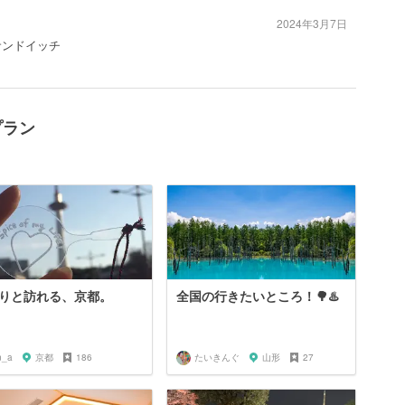
2024年3月7日
サンドイッチ
プラン
りと訪れる、京都。
全国の行きたいところ！🌳♨️
n_a
京都
186
たいきんぐ
山形
27