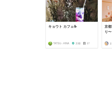
キョウト カフェ☕
京都
り〜
TATSU-.-HINA
京都
37
ま