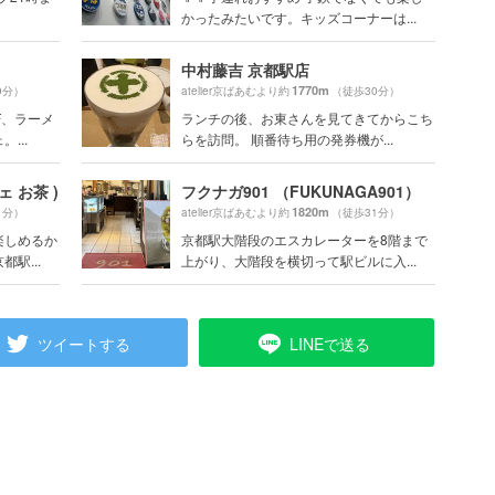
かったみたいです。キッズコーナーは...
中村藤吉 京都駅店
1770m
9分）
atelier京ばあむより約
（徒歩30分）
F、ラーメ
ランチの後、お東さんを見てきてからこち
...
らを訪問。 順番待ち用の発券機が...
ェ お茶 )
フクナガ901 （FUKUNAGA901）
1820m
1分）
atelier京ばあむより約
（徒歩31分）
楽しめるか
京都駅大階段のエスカレーターを8階まで
駅...
上がり、大階段を横切って駅ビルに入...
ツイートする
LINEで送る