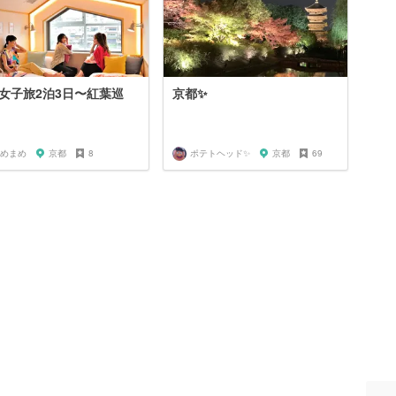
女子旅2泊3日〜紅葉巡
京都✨
めまめ
京都
8
ポテトヘッド✨
京都
69