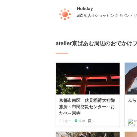
Holiday
#飲食店 #ショッピング #パン・
atelier京ばあむ周辺のおでかけ
京都市南区 伏見稲荷大社御
ふら
旅所～市民防災センター～お
たべ～東寺
むー
京都
3
a