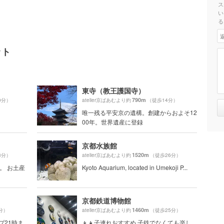
ス
い
る
ット
東寺（教王護国寺）
790m
0分）
atelier京ばあむより約
（徒歩14分）
唯一残る平安京の遺構。創建からおよそ12
00年。世界遺産に登録
京都水族館
1520m
3分）
atelier京ばあむより約
（徒歩26分）
。 お土産
Kyoto Aquarium, located in Umekoji P...
京都鉄道博物館
1460m
分）
atelier京ばあむより約
（徒歩25分）
プ21時ま
👦👧子連れおすすめ 子鉄でなくても楽し