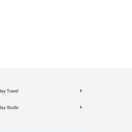
day Travel
day Studio