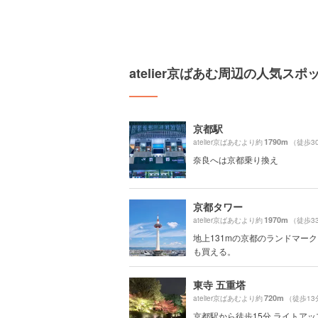
atelier京ばあむ周辺の人気スポ
京都駅
1790m
atelier京ばあむより約
（徒歩3
奈良へは京都乗り換え
京都タワー
1970m
atelier京ばあむより約
（徒歩3
地上131mの京都のランドマーク
も買える。
東寺 五重塔
720m
atelier京ばあむより約
（徒歩13
京都駅から徒歩15分 ライトアッ