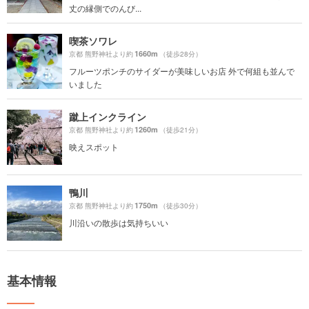
丈の縁側でのんび...
喫茶ソワレ
1660m
京都 熊野神社より約
（徒歩28分）
フルーツポンチのサイダーが美味しいお店 外で何組も並んで
いました
蹴上インクライン
1260m
京都 熊野神社より約
（徒歩21分）
映えスポット
鴨川
1750m
京都 熊野神社より約
（徒歩30分）
川沿いの散歩は気持ちいい
基本情報