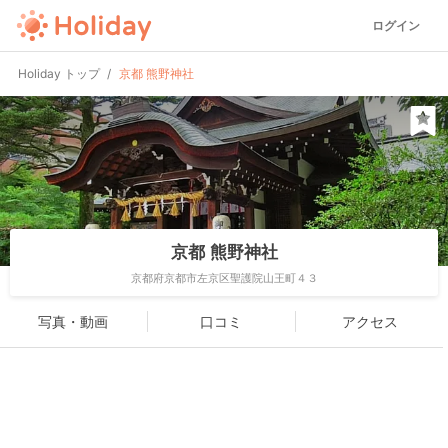
ログイン
Holiday トップ
京都 熊野神社
京都 熊野神社
京都府京都市左京区聖護院山王町４３
写真・動画
口コミ
アクセス