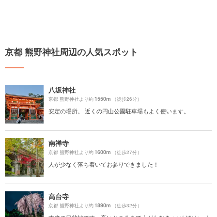
京都 熊野神社周辺の人気スポット
八坂神社
1550m
京都 熊野神社より約
（徒歩26分）
安定の場所。 近くの円山公園駐車場もよく使います。
南禅寺
1600m
京都 熊野神社より約
（徒歩27分）
人が少なく落ち着いてお参りできました！
高台寺
1890m
京都 熊野神社より約
（徒歩32分）