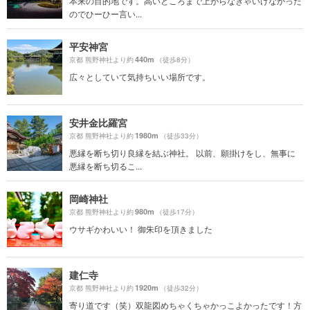
本来の目的地です。高いところまで上がらなきゃいけなかった
のでひーひー言い...
平安神宮
440m
京都 熊野神社より約
（徒歩8分）
広々としていて気持ちいい場所です。
安井金比羅宮
1980m
京都 熊野神社より約
（徒歩33分）
悪縁を断ち切り良縁を結ぶ神社。 以前、願掛けをし、無事に
悪縁を断ち切るこ...
岡崎神社
980m
京都 熊野神社より約
（徒歩17分）
ウサギかわいい！ 御朱印を頂きました
建仁寺
1920m
京都 熊野神社より約
（徒歩32分）
寄り道です（笑）双龍図めちゃくちゃかっこよかったです！方