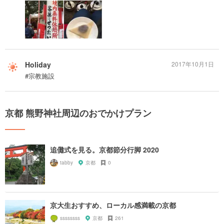
Holiday
2017年10月1日
#宗教施設
京都 熊野神社周辺のおでかけプラン
追儺式を見る。京都節分行脚 2020
tabby
京都
0
京大生おすすめ、ローカル感満載の京都
ssssssss
京都
261