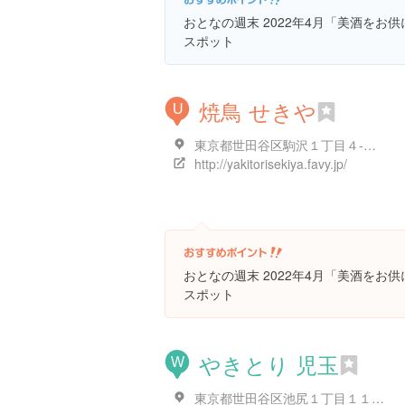
おとなの週末 2022年4月「美酒をお
スポット
焼鳥 せきや
U
東京都世田谷区駒沢１丁目４-１０ 佐伯ビル 西北 1F
http://yakitorisekiya.favy.jp/
おとなの週末 2022年4月「美酒をお
スポット
やきとり 児玉
W
東京都世田谷区池尻１丁目１１-１２ パレ・ド・ジュネス 2階 A