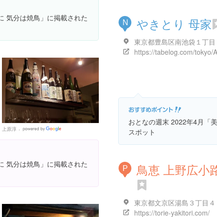
供に 気分は焼鳥」に掲載された
やきとり 母家
N
おとなの週末 2022年4月
上原淳
Google
スポット
Places
供に 気分は焼鳥」に掲載された
鳥恵 上野広小
P
https://torie-yakitori.com/