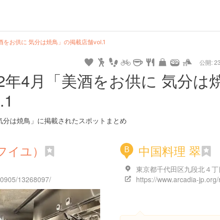
url
guide
hot
type
star
camera
home
settings
profile
print
rank
mail
lock
calendar
access
酒をお供に 気分は焼鳥」の掲載店舗vol.1
公開: 23
pet
drive
walking
cycling
nature
stroll
art
camp
history
castle
temple
cafe
gourmet
onsen
outdoor
world
public bath
shopping
22年4月「美酒をお供に 気分は
heritage
.1
kyoto
hyogo
に 気分は焼鳥」に掲載されたスポットまとめ
ドゥ フイユ）
中国料理 翠
B
130905/13268097/