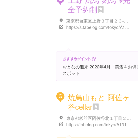
全予約制
東京都台東区上野３丁目２３-３ J-ROADビル 2F
https://s.tabelog.com/tokyo/A1311/A131101/13265836/top_amp/
おとなの週末 2022年4月「美酒をお
スポット
焼鳥山もと 阿佐ヶ
G
谷cellar
東京都杉並区阿佐谷北１丁目２７-７ 有隣ビル
https://tabelog.com/tokyo/A1319/A131905/13266605/