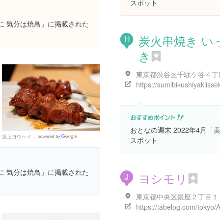
スポット
供に 気分は焼鳥」に掲載された
炭火串焼き い
H
き
https://sumibikushiyakiisse
おとなの週末 2022年4月
坂上ヨウヘイ
Google
スポット
Places
供に 気分は焼鳥」に掲載された
ヨシモリ
J