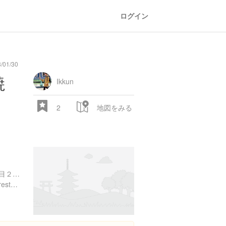
ログイン
/01/30
general
railroad
train
comic
mountain
sports
fishing
bbq
fashion
tradition
music
baby
camera
amusement
aquarium
sea
ball
baer
焼
store
park
Ikkun
2
地図をみる
東京都千代田区九段北４丁目２-２５ アルカディア市ヶ谷(私学会館 2F
https://www.arcadia-jp.org/restaurant/sui/
28.522 px