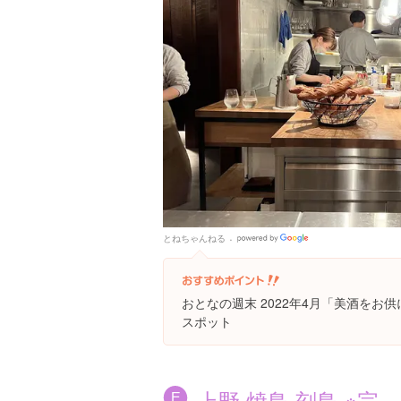
とねちゃんねる
Google
Places
おとなの週末 2022年4月「美酒をお
スポット
上野 焼鳥 刻鳥 ※完
E