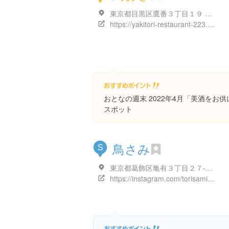
東京都目黒区鷹番３丁目１９ 鷹番３丁目１９-１５
https://yakitori-restaurant-223.business.site/
おとなの週末 2022年4月「美酒をお
スポット
鳥さみ
S
東京都葛飾区亀有３丁目２７-１５
https://instagram.com/torisami_kameari?utm_medium=copy_link