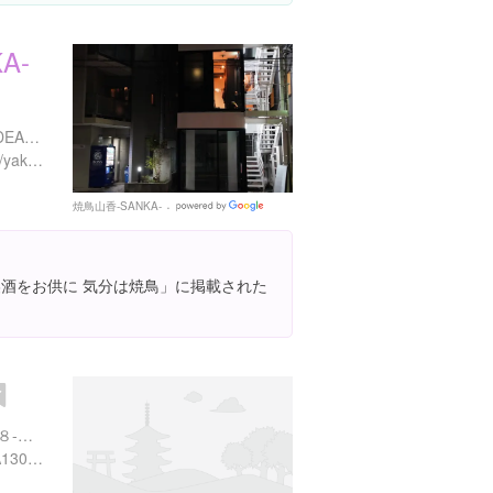
A-
東京都新宿区矢来町64-４ DEAR神楽坂 2階
https://www.instagram.com/yakitori_sanka/
焼鳥山香-SANKA-
Google
Places
「美酒をお供に 気分は焼鳥」に掲載された
東京都港区麻布十番１丁目８-１２ ウェステル麻布十番 5F
https://tabelog.com/tokyo/A1307/A130702/13165410/