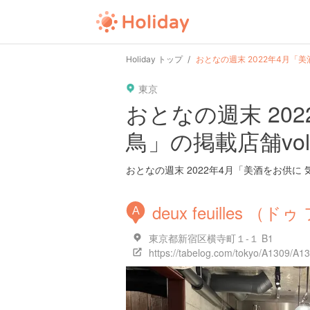
user
pin
tel
time
Holiday トップ
おとなの週末 2022年4月「美
東京
date
child
solitary
おとなの週末 20
鳥」の掲載店舗vol
tokyo
kanagawa
osaka
おとなの週末 2022年4月「美酒をお供
deux feuilles （
A
東京都新宿区横寺町１-１ B1
https://tabelog.com/tokyo/A1309/A