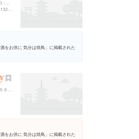
東京都豊島区北大塚２丁目１-１ １ba05ビル ８F
https://tabelog.com/tokyo/A1323/A132302/13260421/
「美酒をお供に 気分は焼鳥」に掲載された
ぎ
東京都大田区北千束１丁目５６-５
「美酒をお供に 気分は焼鳥」に掲載された