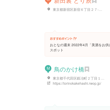
新田裏 とり辰
東京都新宿区新宿６丁目２７-１７ カノープス新宿2F
おとなの週末 2022年4月「美酒をお
スポット
鳥のかけ橋
M
東京都千代田区鍛冶町２丁目１１-１９ 神田日新ビル1B
https://torinokakehashi.rwop.jp/