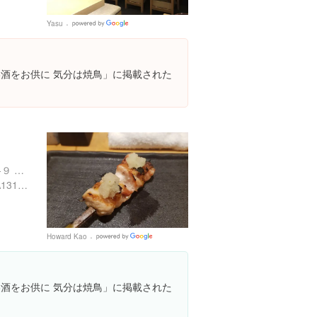
Yasu
Google
Places
「美酒をお供に 気分は焼鳥」に掲載された
東京都台東区雷門１丁目５-９ いさよビル
https://tabelog.com/tokyo/A1311/A131102/13172840/
Howard Kao
Google
Places
「美酒をお供に 気分は焼鳥」に掲載された