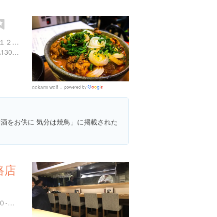
東京都豊島区南池袋１丁目１２-６ 母家ビル 1F
https://tabelog.com/tokyo/A1305/A130501/13005583/
ookami wolf
Google
Places
「美酒をお供に 気分は焼鳥」に掲載された
路店
東京都文京区湯島３丁目４０-８ 栗田ビル 1F