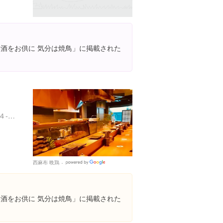
「美酒をお供に 気分は焼鳥」に掲載された
東京都港区西麻布１丁目１４-２ 疋田ビル 1F
西麻布 晩鶏
Google
Places
「美酒をお供に 気分は焼鳥」に掲載された