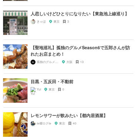
人恋しいけどひとりになりたい【東急池上線巡り】
きゃほ
東京
3
【聖地巡礼】孤独のグルメSeason6で五郎さんが訪
れたお店まとめ！
孤独のグルメ大好き芸人
大阪
13
目黒・五反田・不動前
Yui
東京
0
レモンサワーが飲みたい【都内居酒屋】
☕️棚ログ☕️
東京
40