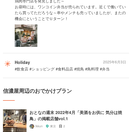
鶏肉専門店を発見しました～
お昼時には、ワンコイン弁当が売られています。近くで働いてい
たら買ってただろうな～串やメンチも売っていましたが、またの
機会にということでＵターン！
Holiday
2025年6月3日
#飲食店 #ショッピング #食料品店 #焼鳥 #鳥料理 #弁当
信濃屋周辺のおでかけプラン
おとなの週末 2022年4月「美酒をお供に 気分は焼
鳥」の掲載店舗vol.1
Ikkun
東京
2