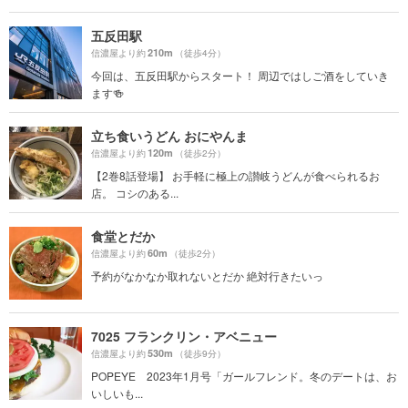
五反田駅
210m
信濃屋より約
（徒歩4分）
今回は、五反田駅からスタート！ 周辺ではしご酒をしていき
ます🍻
立ち食いうどん おにやんま
120m
信濃屋より約
（徒歩2分）
【2巻8話登場】 お手軽に極上の讃岐うどんが食べられるお
店。 コシのある...
食堂とだか
60m
信濃屋より約
（徒歩2分）
予約がなかなか取れないとだか 絶対行きたいっ
7025 フランクリン・アベニュー
530m
信濃屋より約
（徒歩9分）
POPEYE 2023年1月号「ガールフレンド。冬のデートは、お
いしいも...