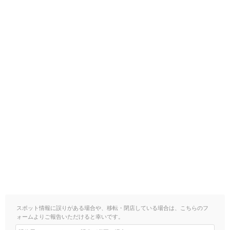
スポット情報に誤りがある場合や、移転・閉店している場合は、こちらのフ
ォームよりご報告いただけると幸いです。