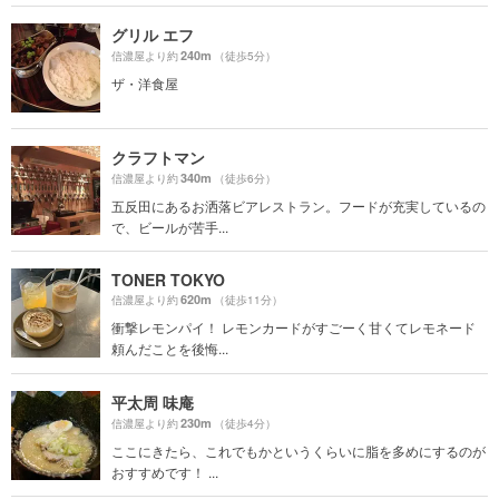
グリル エフ
240m
信濃屋より約
（徒歩5分）
ザ・洋食屋
クラフトマン
340m
信濃屋より約
（徒歩6分）
五反田にあるお洒落ビアレストラン。フードが充実しているの
で、ビールが苦手...
TONER TOKYO
620m
信濃屋より約
（徒歩11分）
衝撃レモンパイ！ レモンカードがすごーく甘くてレモネード
頼んだことを後悔...
平太周 味庵
230m
信濃屋より約
（徒歩4分）
ここにきたら、これでもかというくらいに脂を多めにするのが
おすすめです！ ...