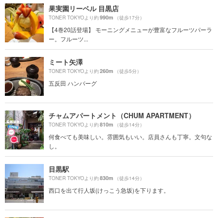
果実園リーベル 目黒店
990m
TONER TOKYOより約
（徒歩17分）
【4巻20話登場】 モーニングメニューが豊富なフルーツパーラ
ー。フルーツ...
ミート矢澤
260m
TONER TOKYOより約
（徒歩5分）
五反田 ハンバーグ
チャムアパートメント（CHUM APARTMENT）
810m
TONER TOKYOより約
（徒歩14分）
何食べても美味しい。雰囲気もいい。店員さんも丁寧。文句な
し。
目黒駅
830m
TONER TOKYOより約
（徒歩14分）
西口を出て行人坂(けっこう急坂)を下ります。