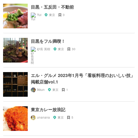
目黒・五反田・不動前
Yui
東京
0
目黒をフル満喫！
砂長 英樹
東京
30
エル・グルメ 2023年1月号「看板料理のおいしい技」
掲載店舗vol.1
Ikkun
東京
1
東京カレー放浪記
unanana
東京
5