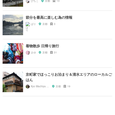
ぴちこ
京都
13
節分を最高に楽しむ為の情報
ばり
京都
0
着物散歩 日帰り旅行
まゆ
京都
31
京町家でほっこりお泊まり＆清水エリアのローカルご
はん
Kyo Machiya Miyabi
京都
19