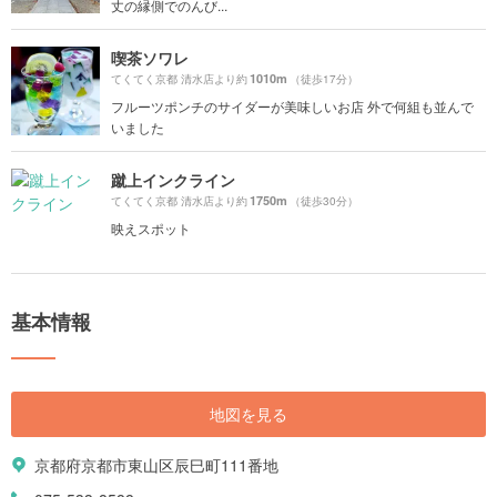
丈の縁側でのんび...
喫茶ソワレ
1010m
てくてく京都 清水店より約
（徒歩17分）
フルーツポンチのサイダーが美味しいお店 外で何組も並んで
いました
蹴上インクライン
1750m
てくてく京都 清水店より約
（徒歩30分）
映えスポット
基本情報
地図を見る
京都府京都市東山区辰巳町111番地