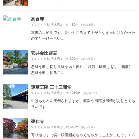
高台寺
460m
てくてく京都 清水店より約
（徒歩8分）
本来の目的地です。高いところまで上がらなきゃいけなかった
のでひーひー言い...
安井金比羅宮
320m
てくてく京都 清水店より約
（徒歩6分）
悪縁を断ち切り良縁を結ぶ神社。 以前、願掛けをし、無事に
悪縁を断ち切るこ...
蓮華王院 三十三間堂
1210m
てくてく京都 清水店より約
（徒歩21分）
中はもちろん圧倒されますが、庭園や回廊は風情がありとても
良いです
建仁寺
510m
てくてく京都 清水店より約
（徒歩9分）
寄り道です（笑）双龍図めちゃくちゃかっこよかったです！方