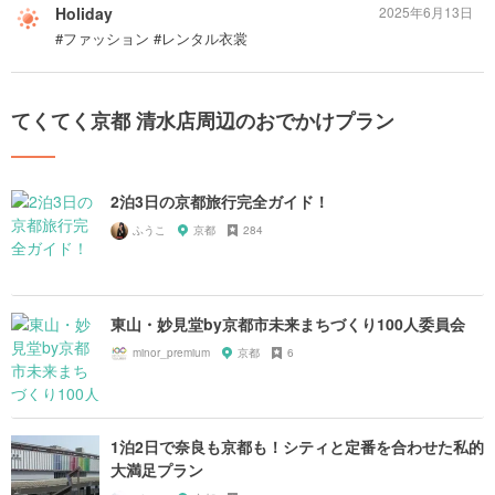
Holiday
2025年6月13日
#ファッション #レンタル衣裳
てくてく京都 清水店周辺のおでかけプラン
2泊3日の京都旅行完全ガイド！
ふうこ
京都
284
東山・妙見堂by京都市未来まちづくり100人委員会
minor_premium
京都
6
1泊2日で奈良も京都も！シティと定番を合わせた私的
大満足プラン