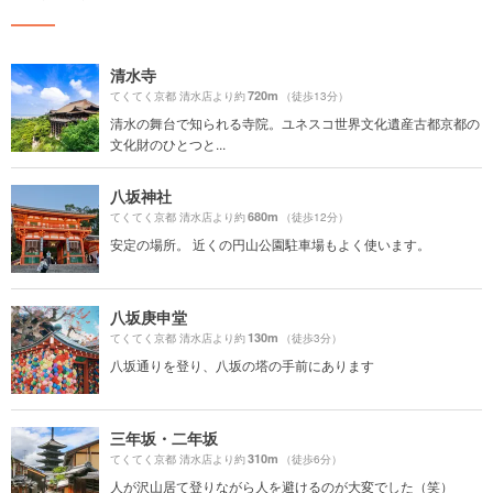
清水寺
720m
てくてく京都 清水店より約
（徒歩13分）
清水の舞台で知られる寺院。ユネスコ世界文化遺産古都京都の
文化財のひとつと...
八坂神社
680m
てくてく京都 清水店より約
（徒歩12分）
安定の場所。 近くの円山公園駐車場もよく使います。
八坂庚申堂
130m
てくてく京都 清水店より約
（徒歩3分）
八坂通りを登り、八坂の塔の手前にあります
三年坂・二年坂
310m
てくてく京都 清水店より約
（徒歩6分）
人が沢山居て登りながら人を避けるのが大変でした（笑）