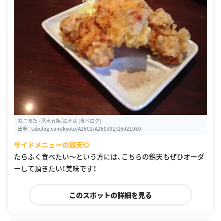
ねこまた - 清水五条/油そば [食べログ]
出典：
tabelog.com/kyoto/A2601/A260301/26021980
サイドメニューの鶏天◎
たらふく食べたい〜という方には、こちらの鶏天もぜひオーダ
ーして頂きたい！美味です！
このスポットの詳細を見る