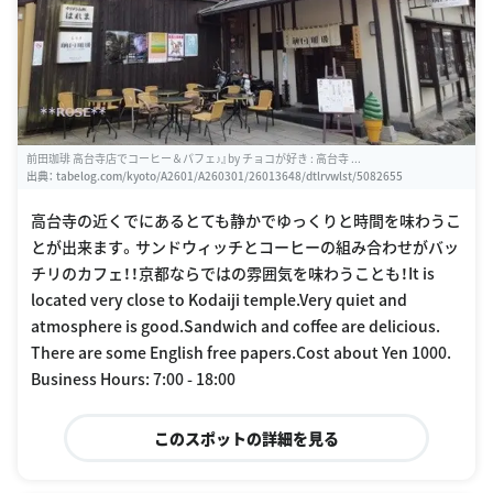
前田珈琲 高台寺店でコーヒー＆パフェ♪』by チョコが好き : 高台寺 ...
出典：
tabelog.com/kyoto/A2601/A260301/26013648/dtlrvwlst/5082655
高台寺の近くでにあるとても静かでゆっくりと時間を味わうこ
とが出来ます。サンドウィッチとコーヒーの組み合わせがバッ
チリのカフェ！！京都ならではの雰囲気を味わうことも！It is
located very close to Kodaiji temple.Very quiet and
atmosphere is good.Sandwich and coffee are delicious.
There are some English free papers.Cost about Yen 1000.
Business Hours: 7:00 - 18:00
このスポットの詳細を見る