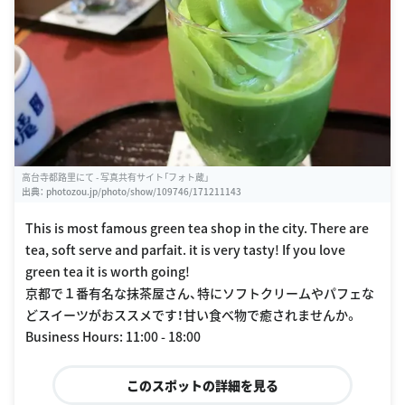
高台寺都路里にて - 写真共有サイト「フォト蔵」
出典：
photozou.jp/photo/show/109746/171211143
This is most famous green tea shop in the city. There are
tea, soft serve and parfait. it is very tasty! If you love
green tea it is worth going!
京都で１番有名な抹茶屋さん、特にソフトクリームやパフェな
どスイーツがおススメです！甘い食べ物で癒されませんか。
Business Hours: 11:00 - 18:00
このスポットの詳細を見る