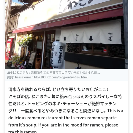
油そば ねこまた / 元祖油そば @ 京都市東山区 ワシも食いたい！ 八朔 ...
出典：
hassakuman.blog103.fc2.com/blog-entry-696.html
清水寺を訪れるならば、ぜひ立ち寄りたいお店がここ！
油そばの店、ねこまた。麺に絡み合うほんのりスパイしーな特
性だれと、トッピングのネギ・チャーシューが絶妙マッチン
グ！！ 一度食べるとやみつきになること間違いなし。This is a
delicious ramen restaurant that serves ramen separte
from it's soup. If you are in the mood for ramen, please
try this ramen.