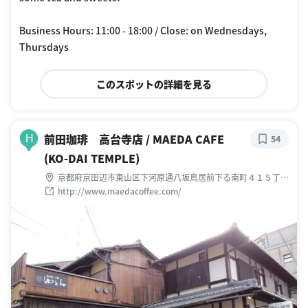
Business Hours: 11:00 - 18:00 / Close: on Wednesdays,
Thursdays
このスポットの詳細を見る
前田珈琲 高台寺店 / MAEDA CAFE
H
54
(KO-DAI TEMPLE)
京都府京田辺市東山区下河原通八坂鳥居前下る南町４１５丁目
２番地
http://www.maedacoffee.com/