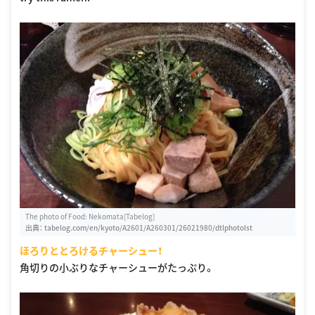
The photo of Food: Nekomata[Tabelog]
出典：
tabelog.com/en/kyoto/A2601/A260301/26021980/dtlphotolst
ほろりととろけるチャーシュー！
角切りの小ぶりなチャーシューがたっぷり。