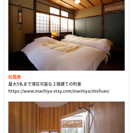
松風庵
最大5名まで滞在可能な２階建ての町家
https://www.machiya-stay.com/machiya/shofuan/