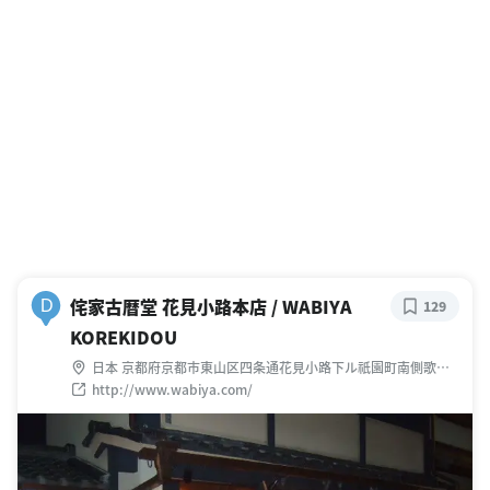
侘家古暦堂 花見小路本店 / WABIYA
D
129
KOREKIDOU
日本 京都府京都市東山区四条通花見小路下ル祇園町南側歌舞
練場北側
http://www.wabiya.com/