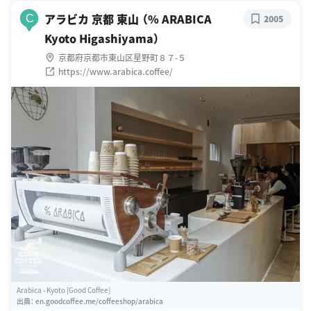
アラビカ 京都 東山 （% ARABICA
C
2005
Kyoto Higashiyama）
京都府京都市東山区星野町８７-５
https://www.arabica.coffee/
Arabica - Kyoto [Good Coffee]
出典：
en.goodcoffee.me/coffeeshop/arabica