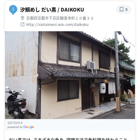
汐鯛めし だい黒 / DAIKOKU
I
8
京都府京都市下京区観喜寺町１０番３３
http://siotaimesi.wix.com/daikoku
SATOSHI K
G
oogle Places
だい黒では、さまざまな魚を、調理方法で魚料理を味わうこと