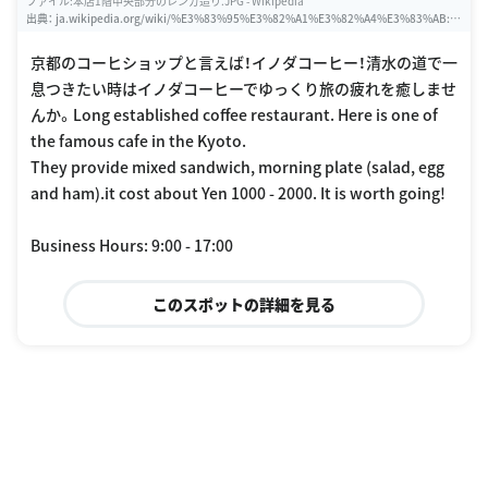
ファイル:本店1階中央部分のレンガ造り.JPG - Wikipedia
出典：
ja.wikipedia.org/wiki/%E3%83%95%E3%82%A1%E3%82%A4%E3%83%AB:%
E6%9C%AC%E5%BA%971%E9%9A%8E%E4%B8%AD%E5%A4%AE%E9%83%A8%E
5%88%86%E3%81%AE%E3%83%AC%E3%83%B3%E3%82%AC%E9%80%A0%E3%8
京都のコーヒショップと言えば！イノダコーヒー！清水の道で一
2%8A.JPG
息つきたい時はイノダコーヒーでゆっくり旅の疲れを癒しませ
んか。Long established coffee restaurant. Here is one of
the famous cafe in the Kyoto.
They provide mixed sandwich, morning plate (salad, egg
and ham).it cost about Yen 1000 - 2000. It is worth going!
Business Hours: 9:00 - 17:00
このスポットの詳細を見る