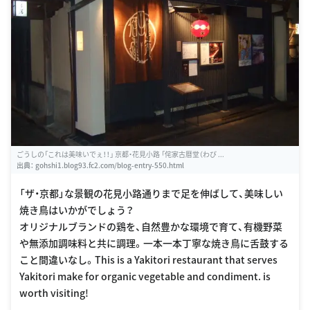
ごうしの「これは美味いでぇ！！」 京都・花見小路 「侘家古暦堂（わび ...
出典：
gohshi1.blog93.fc2.com/blog-entry-550.html
「ザ・京都」な景観の花見小路通りまで足を伸ばして、美味しい
焼き鳥はいかがでしょう？
オリジナルブランドの鶏を、自然豊かな環境で育て、有機野菜
や無添加調味料と共に調理。一本一本丁寧な焼き鳥に舌鼓する
こと間違いなし。This is a Yakitori restaurant that serves
Yakitori make for organic vegetable and condiment. is
worth visiting!